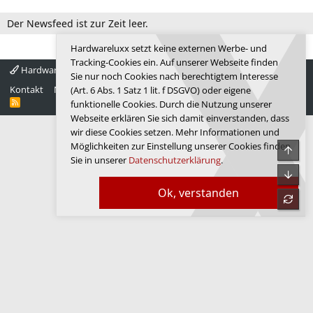
Der Newsfeed ist zur Zeit leer.
Hardwareluxx setzt keine externen Werbe- und
Tracking-Cookies ein. Auf unserer Webseite finden
Hardwareluxx 4.0
Deutsch
Sie nur noch Cookies nach berechtigtem Interesse
Kontakt
Nutzungsbedingungen
Datenschutz
Hilfe
Startseite
(Art. 6 Abs. 1 Satz 1 lit. f DSGVO) oder eigene
R
funktionelle Cookies. Durch die Nutzung unserer
S
Webseite erklären Sie sich damit einverstanden, dass
S
wir diese Cookies setzen. Mehr Informationen und
Möglichkeiten zur Einstellung unserer Cookies finden
Obe
Sie in unserer
Datenschutzerklärung
.
Unte
Ok, verstanden
refre