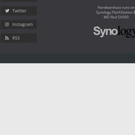
Hardwareluxx runs on
Twitter
Synology FlashStation 
WD Red SA500
Instagram
RSS