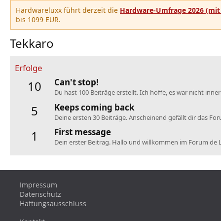
Hardwareluxx führt derzeit die
Hardware-Umfrage 2026 (mit 
bis 1099 EUR.
Tekkaro
Erfolge
Can't stop!
10
Du hast 100 Beiträge erstellt. Ich hoffe, es war nicht inne
Keeps coming back
5
Deine ersten 30 Beiträge. Anscheinend gefällt dir das Fo
First message
1
Dein erster Beitrag. Hallo und willkommen im Forum de 
Impressum
Datenschutz
Haftungsausschluss