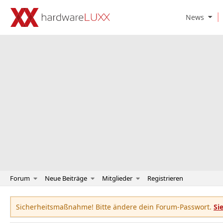
O
News
p
e
n
N
e
w
s
S
u
b
m
e
n
u
Forum
Neue Beiträge
Mitglieder
Registrieren
Sicherheitsmaßnahme! Bitte ändere dein Forum-Passwort.
Si