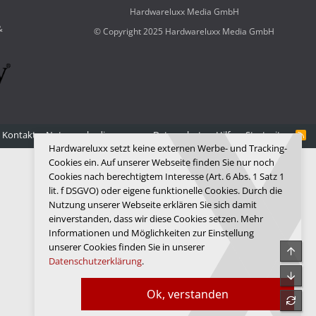
Hardwareluxx Media GmbH
&
© Copyright 2025 Hardwareluxx Media GmbH
Kontakt
Nutzungsbedingungen
Datenschutz
Hilfe
Startseite
R
S
Hardwareluxx setzt keine externen Werbe- und Tracking-
S
Cookies ein. Auf unserer Webseite finden Sie nur noch
Cookies nach berechtigtem Interesse (Art. 6 Abs. 1 Satz 1
lit. f DSGVO) oder eigene funktionelle Cookies. Durch die
Nutzung unserer Webseite erklären Sie sich damit
einverstanden, dass wir diese Cookies setzen. Mehr
Informationen und Möglichkeiten zur Einstellung
unserer Cookies finden Sie in unserer
Obe
Datenschutzerklärung
.
Unte
Ok, verstanden
refre