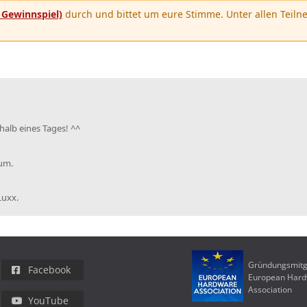
u
Gewinnspiel)
durch und bittet um eure Stimme. Unter allen Teilne
rhalb eines Tages! ^^
rum.
Luxx.
Gründungsmitg
Facebook
European Har
Association
YouTube