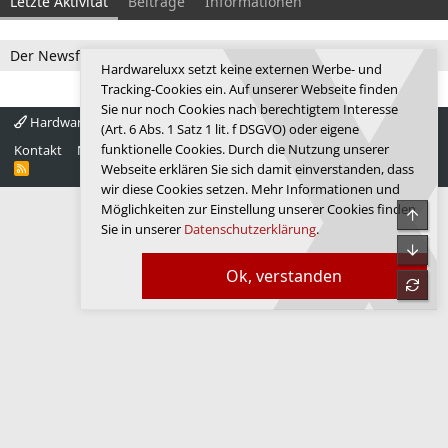
Letzte Aktivität
Beiträge
Informationen
Der Newsfeed ist zur Zeit leer.
Hardwareluxx setzt keine externen Werbe- und
Tracking-Cookies ein. Auf unserer Webseite finden
Sie nur noch Cookies nach berechtigtem Interesse
Hardwareluxx 4.0
Deutsch
(Art. 6 Abs. 1 Satz 1 lit. f DSGVO) oder eigene
funktionelle Cookies. Durch die Nutzung unserer
Kontakt
Nutzungsbedingungen
Datenschutz
Hilfe
Startseite
R
Webseite erklären Sie sich damit einverstanden, dass
S
wir diese Cookies setzen. Mehr Informationen und
S
Möglichkeiten zur Einstellung unserer Cookies finden
Obe
Sie in unserer
Datenschutzerklärung
.
Unte
Ok, verstanden
refre