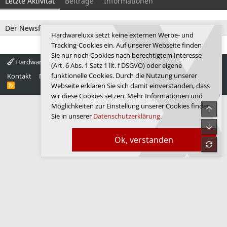
Letzte Aktivität
Beiträge
Informationen
Der Newsfeed ist zur Zeit leer.
Hardwareluxx setzt keine externen Werbe- und
Tracking-Cookies ein. Auf unserer Webseite finden
Sie nur noch Cookies nach berechtigtem Interesse
Hardwareluxx 4.0
Deutsch
(Art. 6 Abs. 1 Satz 1 lit. f DSGVO) oder eigene
funktionelle Cookies. Durch die Nutzung unserer
Kontakt
Nutzungsbedingungen
Datenschutz
Hilfe
Startseite
R
Webseite erklären Sie sich damit einverstanden, dass
S
wir diese Cookies setzen. Mehr Informationen und
S
Möglichkeiten zur Einstellung unserer Cookies finden
Obe
Sie in unserer
Datenschutzerklärung
.
Unte
Ok, verstanden
refre