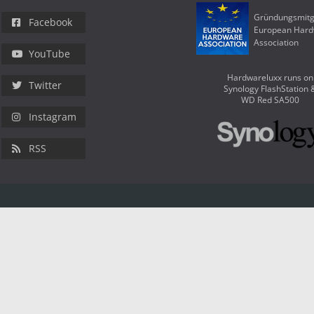
Gründungsmitg
Facebook
European Har
Association
YouTube
Hardwareluxx runs on
Twitter
Synology FlashStation 
WD Red SA500
Instagram
RSS