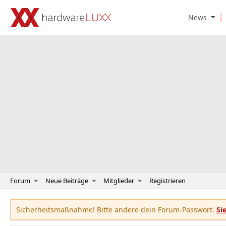
O
News
p
e
n
N
e
w
s
S
u
b
m
e
n
u
Forum
Neue Beiträge
Mitglieder
Registrieren
Sicherheitsmaßnahme! Bitte ändere dein Forum-Passwort.
Si