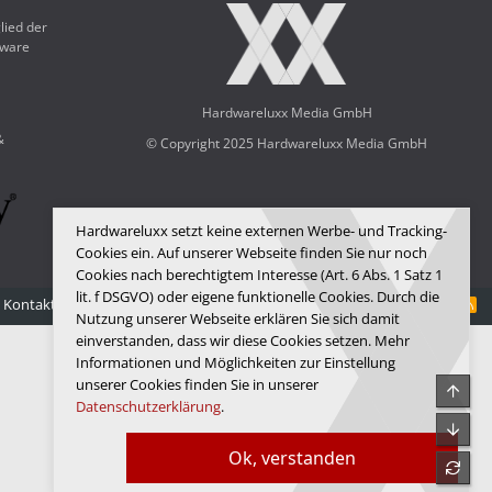
lied der
dware
Hardwareluxx Media GmbH
&
© Copyright 2025 Hardwareluxx Media GmbH
Hardwareluxx setzt keine externen Werbe- und Tracking-
Cookies ein. Auf unserer Webseite finden Sie nur noch
Cookies nach berechtigtem Interesse (Art. 6 Abs. 1 Satz 1
lit. f DSGVO) oder eigene funktionelle Cookies. Durch die
Kontakt
Nutzungsbedingungen
Datenschutz
Hilfe
Startseite
R
Nutzung unserer Webseite erklären Sie sich damit
S
S
einverstanden, dass wir diese Cookies setzen. Mehr
Informationen und Möglichkeiten zur Einstellung
unserer Cookies finden Sie in unserer
Obe
Datenschutzerklärung
.
Unte
Ok, verstanden
refre