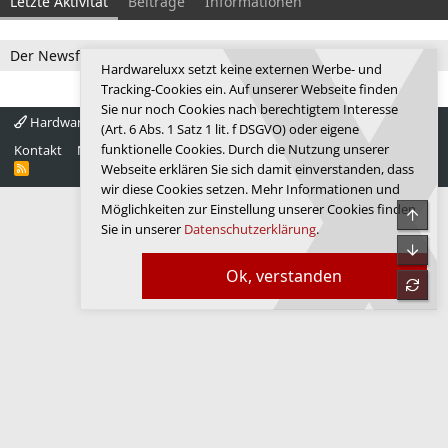
Letzte Aktivität
Beiträge
Informationen
Der Newsfeed ist zur Zeit leer.
Hardwareluxx setzt keine externen Werbe- und
Tracking-Cookies ein. Auf unserer Webseite finden
Sie nur noch Cookies nach berechtigtem Interesse
Hardwareluxx 4.0
Deutsch
(Art. 6 Abs. 1 Satz 1 lit. f DSGVO) oder eigene
funktionelle Cookies. Durch die Nutzung unserer
Kontakt
Nutzungsbedingungen
Datenschutz
Hilfe
Startseite
R
Webseite erklären Sie sich damit einverstanden, dass
S
wir diese Cookies setzen. Mehr Informationen und
S
Möglichkeiten zur Einstellung unserer Cookies finden
Obe
Sie in unserer
Datenschutzerklärung
.
Unte
Ok, verstanden
refre