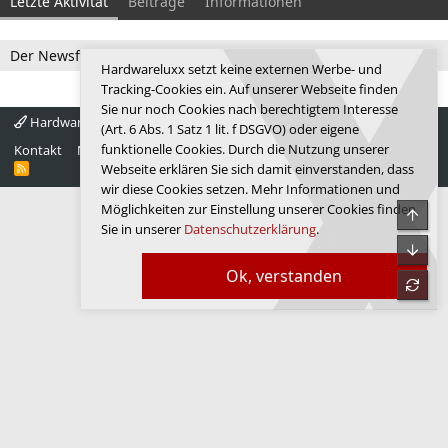
Letzte Aktivität
Beiträge
Informationen
Der Newsfeed ist zur Zeit leer.
Hardwareluxx setzt keine externen Werbe- und
Tracking-Cookies ein. Auf unserer Webseite finden
Sie nur noch Cookies nach berechtigtem Interesse
Hardwareluxx 4.0
Deutsch
(Art. 6 Abs. 1 Satz 1 lit. f DSGVO) oder eigene
funktionelle Cookies. Durch die Nutzung unserer
Kontakt
Nutzungsbedingungen
Datenschutz
Hilfe
Startseite
R
Webseite erklären Sie sich damit einverstanden, dass
S
wir diese Cookies setzen. Mehr Informationen und
S
Möglichkeiten zur Einstellung unserer Cookies finden
Obe
Sie in unserer
Datenschutzerklärung
.
Unte
Ok, verstanden
refre