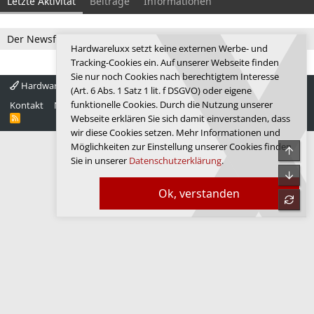
Letzte Aktivität
Beiträge
Informationen
Der Newsfeed ist zur Zeit leer.
Hardwareluxx setzt keine externen Werbe- und
Tracking-Cookies ein. Auf unserer Webseite finden
Sie nur noch Cookies nach berechtigtem Interesse
Hardwareluxx 4.0
Deutsch
(Art. 6 Abs. 1 Satz 1 lit. f DSGVO) oder eigene
funktionelle Cookies. Durch die Nutzung unserer
Kontakt
Nutzungsbedingungen
Datenschutz
Hilfe
Startseite
R
Webseite erklären Sie sich damit einverstanden, dass
S
wir diese Cookies setzen. Mehr Informationen und
S
Möglichkeiten zur Einstellung unserer Cookies finden
Obe
Sie in unserer
Datenschutzerklärung
.
Unte
Ok, verstanden
refre