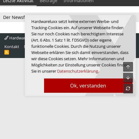
Letzte Aktivität
Beiträge
Informationen
Der Newsfeed ist zur Zeit leer.
Hardwareluxx setzt keine externen Werbe- und
Tracking-Cookies ein. Auf unserer Webseite finden
Sie nur noch Cookies nach berechtigtem Interesse
Hardwareluxx 4.0
Deutsch
(Art. 6 Abs. 1 Satz 1 lit. f DSGVO) oder eigene
funktionelle Cookies. Durch die Nutzung unserer
Kontakt
Nutzungsbedingungen
Datenschutz
Hilfe
Startseite
R
Webseite erklären Sie sich damit einverstanden, dass
S
wir diese Cookies setzen. Mehr Informationen und
S
Möglichkeiten zur Einstellung unserer Cookies finden
Obe
Sie in unserer
Datenschutzerklärung
.
Unte
Ok, verstanden
refre