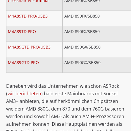
Crosshair IV Formula
AMD 890FX/SB850
M4A89TD PRO/USB3
AMD 890FX/SB850
M4A89TD PRO
AMD 890FX/SB850
M4A89GTD PRO/USB3
AMD 890GX/SB850
M4A89GTD PRO
AMD 890GX/SB850
Daneben wird das Unternehmen wie schon ASRock
(
wir berichteten
) bald erste Mainboards mit Sockel
AM3+ anbieten, die auf herkömmlichen Chipsätzen
wie dem AMD 880G, dem 870 und dem 760G basieren
werden und sowohl AM3- als auch AM3+-Prozessoren
aufnehmen können. Diese Hauptplatinen werden als