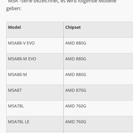
"M5A"-Serie bezeichnet, es wird folgende Modelle
geben:
Model
Chipset
M5A88-V EVO
AMD 880G
M5A88-M EVO
AMD 880G
M5A88-M
AMD 880G
M5A87
AMD 870G
M5A78L
AMD 760G
M5A78L LE
AMD 760G