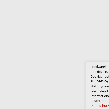
Hardwareluxx
Cookies ein.
Cookies nach
lit. f DSGVO)
Nutzung unse
einverstande
Informatione
unserer Cook
Datenschutz