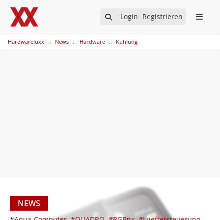
Login
Registrieren
Hardwareluxx
News
Hardware
Kühlung
NEWS
#Aqua-Computer
#QUADRO
#RGBpx
#Lueftersteuerung