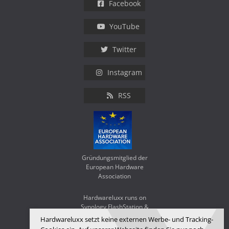
Facebook
YouTube
Twitter
Instagram
RSS
Gründungsmitglied der
European Hardware
Association
Hardwareluxx runs on
Synology FlashStation &
WD Red SA500
Hardwareluxx setzt keine externen Werbe- und Tracking-