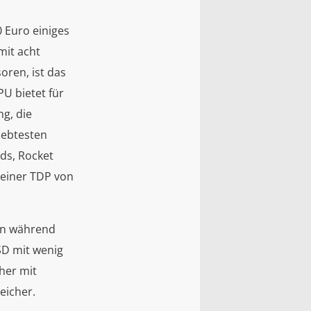
 Euro einiges
mit acht
oren, ist das
U bietet für
g, die
iebtesten
ds, Rocket
 einer TDP von
enn während
SSD mit wenig
her mit
peicher.