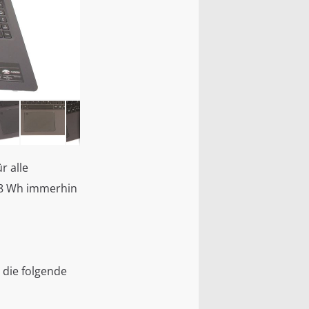
Acer Aspire 5 mi
r alle
 48 Wh immerhin
 die folgende