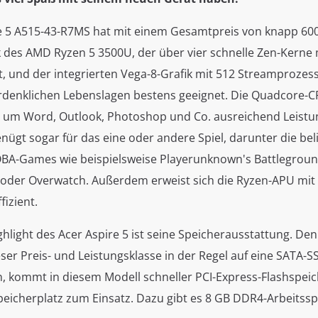
e 5 A515-43-R7MS hat mit einem Gesamtpreis von knapp 600
k des AMD Ryzen 5 3500U, der über vier schnelle Zen-Kerne 
, und der integrierten Vega-8-Grafik mit 512 Streamprozess
erdenklichen Lebenslagen bestens geeignet. Die Quadcore-CP
d um Word, Outlook, Photoshop und Co. ausreichend Leistun
nügt sogar für das eine oder andere Spiel, darunter die bel
BA-Games wie beispielsweise Playerunknown's Battlegroun
 oder Overwatch. Außerdem erweist sich die Ryzen-APU mit
fizient.
ghlight des Acer Aspire 5 ist seine Speicherausstattung. D
eser Preis- und Leistungsklasse in der Regel auf eine SATA-
n, kommt in diesem Modell schneller PCI-Express-Flashspeic
peicherplatz zum Einsatz. Dazu gibt es 8 GB DDR4-Arbeitss