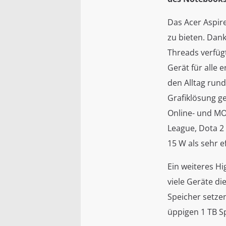
Das Acer Aspir
zu bieten. Dan
Threads verfügt
Gerät für alle 
den Alltag run
Grafiklösung ge
Online- und MO
League, Dota 2
15 W als sehr ef
Ein weiteres Hi
viele Geräte di
Speicher setze
üppigen 1 TB S