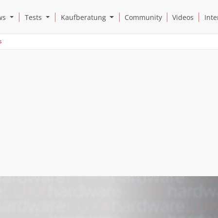
Open News Submenu
Open Tests Submenu
Open Kaufberatung Submenu
ws
Tests
Kaufberatung
Community
Videos
Inte
s