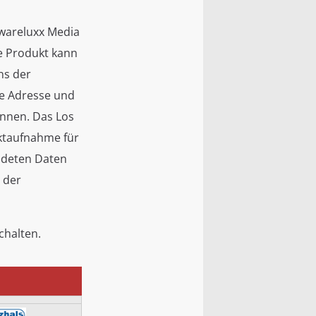
dwareluxx Media
e Produkt kann
ns der
ne Adresse und
önnen. Das Los
ktaufnahme für
ndeten Daten
 der
chalten.