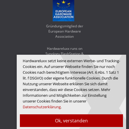
Gründungsmitglied der
European Hardware
Association
Hardwareluxx runs on
Synology FlashStation &
WD Red SA500
Hardwareluxx setzt keine externen Werbe- und Tracking-
Cookies ein. Auf unserer Webseite finden Sie nur noch
Cookies nach berechtigtem Interesse (Art. 6 Abs. 1 Satz 1
lit. f DSGVO) oder eigene funktionelle Cookies. Durch die
Nutzung unserer Webseite erklären Sie sich damit
einverstanden, dass wir diese Cookies setzen. Mehr
Informationen und Möglichkeiten zur Einstellung
unserer Cookies finden Sie in unserer
Datenschutzerklärung
.
Hardwareluxx Media GmbH
Ok, verstanden
© Copyright 2026 Hardwareluxx Media GmbH