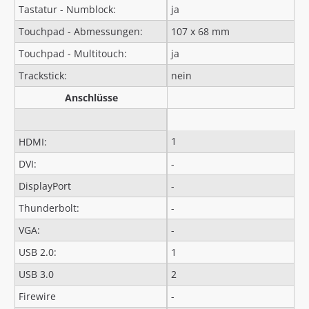
Tastatur - Numblock:
ja
Touchpad - Abmessungen:
107 x 68 mm
Touchpad - Multitouch:
ja
Trackstick:
nein
Anschlüsse
1
HDMI:
DVI:
-
DisplayPort
-
Thunderbolt:
-
VGA:
-
USB 2.0:
1
USB 3.0
2
Firewire
-