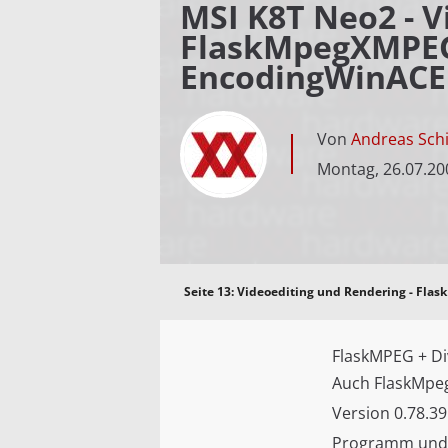
MSI K8T Neo2 - 
FlaskMpegXMPEG
EncodingWinAC
Von
Andreas Schi
Montag, 26.07.20
Seite 13:
Videoediting und Rendering - Fla
FlaskMPEG + Div
Auch FlaskMpeg
Version 0.78.3
Programm und d