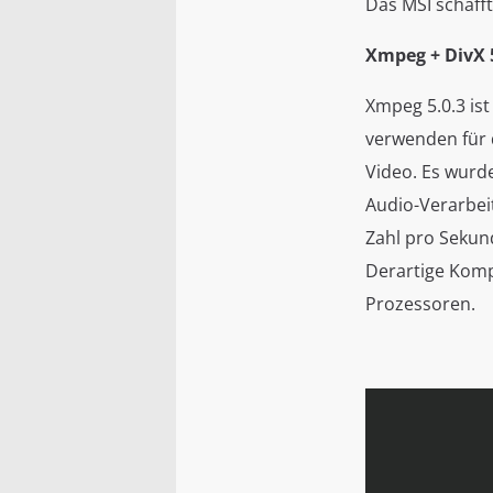
Das MSI schaff
Xmpeg + DivX 
Xmpeg 5.0.3 is
verwenden für 
Video. Es wurd
Audio-Verarbei
Zahl pro Sekund
Derartige Komp
Prozessoren.