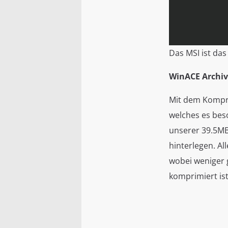
Das MSI ist da
WinACE Archiv
Mit dem Kompri
welches es bes
unserer 39.5MB 
hinterlegen. A
wobei weniger gl
komprimiert is