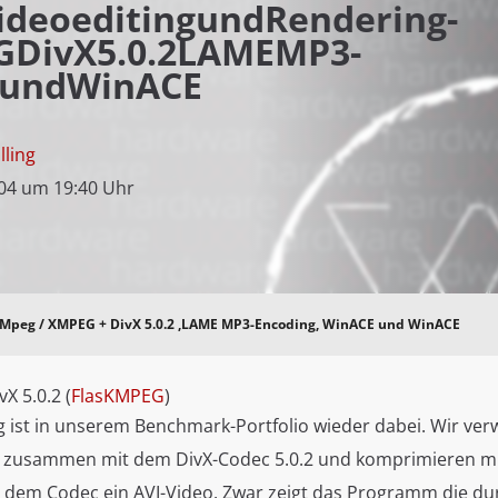
VideoeditingundRendering-
DivX5.0.2LAMEMP3-
EundWinACE
lling
04 um 19:40 Uhr
skMpeg / XMPEG + DivX 5.0.2 ,LAME MP3-Encoding, WinACE und WinACE
X 5.0.2 (
FlasKMPEG
)
 ist in unserem Benchmark-Portfolio wieder dabei. Wir ve
9 zusammen mit dem DivX-Codec 5.0.2 und komprimieren m
em Codec ein AVI-Video. Zwar zeigt das Programm die dur