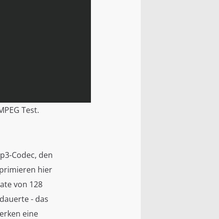
MPEG Test.
mp3-Codec, den
rimieren hier
rate von 128
dauerte - das
erken eine