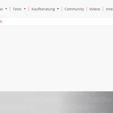
Open News Submenu
Open Tests Submenu
Open Kaufberatung Submenu
ws
Tests
Kaufberatung
Community
Videos
Inte
ds