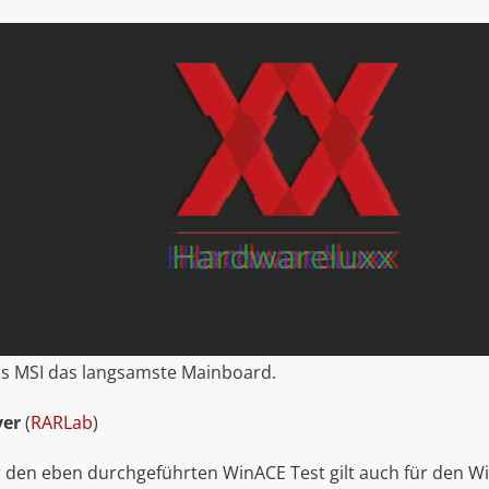
das MSI das langsamste Mainboard.
ver
(
RARLab
)
ür den eben durchgeführten WinACE Test gilt auch für den W