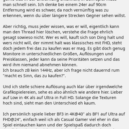
man schnell sein. Ich denke bei einem 24er auf 90cm
Entfernung wird es schwer, da noch vernünftig was zu
erkennen, wenn du über längere Strecken Gegner sehen willst.
Aber richtig, muss jeder wissen, was er will, eigentlich kann
man den Thread hier löschen, verstehe die Frage ehrlich
gesagt sowieso nicht. Wer es will, kauft sich son Ding halt und
wers nicht will, der nimmt halt was klassisches mit FHD, steht
doch jedem frei das zu kaufen was er mag. Es gibt doch genug
Monitore in unterschiedlichen Größen, Auflösungen und
Preisklassen, jeder kann da seine Prioritäten setzen und das
wird ihm niemand abnehmen können.
Ich brauch zB kein 144Hz, aber ich frage nicht dauernd rum
"macht es Sinn, das zu kaufen?".
Und ich stelle schiere Auflösung auch klar über irgendwelche
Grafikspielereien, sehe es also ähnlich wie andere hier. Lieber
auf Low in 4K als auf Ultra in Full HD. Solange die Texturen
hoch sind, sieht man den Unterschied eh kaum.
Ich persönlich spiele lieber BF3 in 4K@40" als BF1 auf Ultra auf
FHD@24", einfach weil ich als Casual Gamer viel eher in das
Spiel eintauchen kann und der Spielspaß dadurch doch