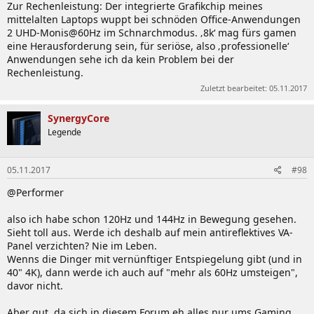
Zur Rechenleistung: Der integrierte Grafikchip meines
mittelalten Laptops wuppt bei schnöden Office-Anwendungen
2 UHD-Monis@60Hz im Schnarchmodus. ‚8k‘ mag fürs gamen
eine Herausforderung sein, für seriöse, also ‚professionelle‘
Anwendungen sehe ich da kein Problem bei der
Rechenleistung.
Zuletzt bearbeitet:
05.11.2017
SynergyCore
Legende
05.11.2017
#98
@Performer
also ich habe schon 120Hz und 144Hz in Bewegung gesehen.
Sieht toll aus. Werde ich deshalb auf mein antireflektives VA-
Panel verzichten? Nie im Leben.
Wenns die Dinger mit vernünftiger Entspiegelung gibt (und in
40" 4K), dann werde ich auch auf "mehr als 60Hz umsteigen",
davor nicht.
Aber gut, da sich in diesem Forum eh alles nur ums Gaming