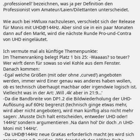
‚professionell‘ bezeichnen, was ja per Definition den
Professionist vom Amateur/Laien/Dilettanten unterscheidet.
Wie auch bei HWluxx nachzulesen, verschiebt sich der Release
für Monis mit UHD@144Hz. Aber sind sie in ein paar Monaten
dann auf den Markt, wird die nächste Runde Pro-und-Contra
von UHD eingeläutet.
Ich vermute mal als künftige Themenpunkte:
Im Themenranking belegt Platz 1 bis 25: -Waaaas? so teuer?
Wer wirft denn für sowas so viel Kohle aus dem Fenster.
Danach kommen:
-Egal welche Größen (mit oder ohne ‚curved‘) angeboten
werden, immer wird Einer genau was anderes haben wollen,
ob es technisch überhaupt machbar oder irgendwie logisch ist.
Vielleicht was in der Art: ‚Will ‚4k‘ aber in 21:9…‘
-Da die Bandbreite von DP1.2 die Bildwiederholung der UHD-
Auflösung auf 60Hz begrenzt (technisch ginge etwas mehr,
wird aber nicht angeboten), wird man künftig also nicht mehr
sagen: ‚Musste Dich halt entscheiden, entweder UHD oder!
144Hz‘ sondern argumentieren ‚Na dann hol‘ Dir doch ‚n UHD-
Moni mit 144Hz‘.
-Da UHD@144Hz neue GraKas erforderlich macht (es wird sich