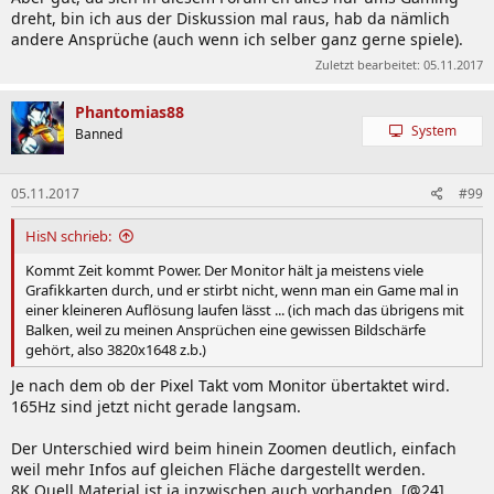
dreht, bin ich aus der Diskussion mal raus, hab da nämlich
andere Ansprüche (auch wenn ich selber ganz gerne spiele).
Zuletzt bearbeitet:
05.11.2017
Phantomias88
System
Banned
05.11.2017
#99
HisN schrieb:
Kommt Zeit kommt Power. Der Monitor hält ja meistens viele
Grafikkarten durch, und er stirbt nicht, wenn man ein Game mal in
einer kleineren Auflösung laufen lässt ... (ich mach das übrigens mit
Balken, weil zu meinen Ansprüchen eine gewissen Bildschärfe
gehört, also 3820x1648 z.b.)
Je nach dem ob der Pixel Takt vom Monitor übertaktet wird.
165Hz sind jetzt nicht gerade langsam.
Der Unterschied wird beim hinein Zoomen deutlich, einfach
weil mehr Infos auf gleichen Fläche dargestellt werden.
8K Quell Material ist ja inzwischen auch vorhanden. [@24]