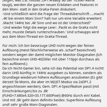
zeigen, was z.B. nvidias ‚DP1.4ready‘ ab der 1050er-Reihe
taugt), werden die ganzen neuen Eckdaten und Features in
den Moni- statt in den GraKa-Foren diskutiert.
-Und schließlich wird die Frage der Threadüberschrift ‚…macht
‚4k‘ bei einem Moni Sinn?‘ halt nur um eine Variable erweitert:
‚Macht 144Hz bei ‚4k‘ Sinn und wo ist der Unterschied?‘
-Und wieder folgt die ewige Leier: ‚Packt es die GraKa nicht
mehr, musste Details runterschrauben.‘ Und schwupps wird
aus dem Moni-Thread ein GraKa-Thread.
Für mich: Ich bin bevorzuge UHD nicht wegen der feinen
Auflösung (meist fälschlicherweise als ‚scharf‘ bezeichnet)
sondern wegen der damit möglichen Monitor-Diagonalen (Ich
bezeichne einen UHD-40Zöller mit über 110ppi durchaus als
fein auflösend.)
Da ich Nicht-Gamer bin, sehe ich das Potential von DP1.4 nicht!
darin UHD künftig in 144Hz ausgeben zu können, sondern als
Grundlage wiederum höhere Auflösungen anzubieten (Es gibt
derzeit 5k-Monis, die aber im M(i)ST-Modus via 2xDP1.2
angeschlossen werden). Gem. DP1.4-Spezifikation passt (mit
Einschränkungen) bis zu ‚8k‘
(FUHD=7.680x4.320=33.177.600Pixel) @60Hz durch ein! Kabel.
Und mit ‚8k‘ geht dann definitiv beides: Superfeine Auflösung
und! sehr große Moni-Diagonalen.