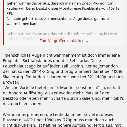
Gehen wir mal davon aus, dass ich mir einen 27-zoll 4K-monitor
kaufen will. Dann besitzt dieser Monitor eine Pixeldichte von 163.18
PPI.
Ich habe gehört, dass ein menschliches Auge dieses gar nicht
wahrnehmen kann.
Gehen wir mal davon aus, dass sich die höhere Auflösung in Form
höherer Schärfe bemerkbar macht.
Zum Vergrößern anklicken....
Welche Vorteile bietet ein 4k-Monitor sonst noch?
"menschliches Auge nicht wahrnehmen" ist doch immer eine
Frage des Sichtabstandes und der Sehstärke. Diese
Pauschalaussage ist auf jeden Fall Unsinn. Kenne jemanden
der hat so nen 28" 4K-Ding und programmiert damit bei 100%
Skalierung. Ein Anderer dagegen zoomt bei 32" 1440p noch im
Browser.
"Welche Vorteile bietet ein 4k-Monitor sonst noch?" Ja, ist halt
ne höhere Auflösung, also entweder mehr Platz auf dem
Desktop oder eben mehr Schärfe durch Skalierung, mehr gibt's
dazu nicht zu sagen.
Warum interpretieren die Leute da immer soviel in dieses
Buzzword "4K"? Über 1080p vs. 720p muss man doch auch
nicht diskutieren, ist halt ne höhere Auflösung, fertig aus, mit