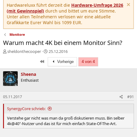
Hardwareluxx führt derzeit die
Hardware-Umfrage 2026
(mit Gewinnspiel)
durch und bittet um eure Stimme.
Unter allen Teilnehmern verlosen wir eine aktuelle
Grafikkarte Eurer Wahl bis 1099 EUR.
Monitore
Warum macht 4K bei einem Monitor Sinn?
E
E
sheldonthecooper
25.12.2016
r
r
Erste
s
s
Vorherige
4 von 4
t
t
e
e
Sheena
l
l
Enthusiast
l
l
e
t
r
a
05.11.2017
#91
m
SynergyCore schrieb:
Verstehe gar nicht was man da groß diskutieren muss. Bin selber
4k@40"-Nutzer und das ist für mich einfach State-Of-The-Art.