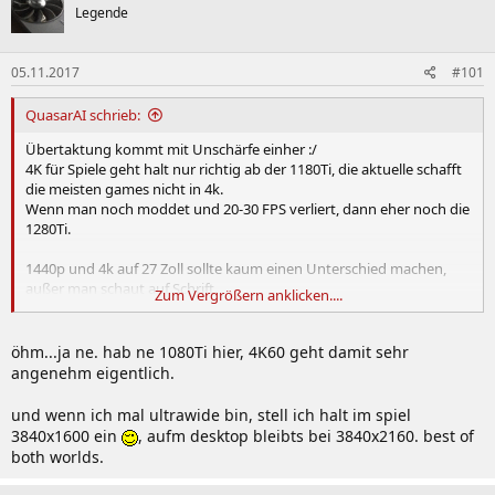
Legende
05.11.2017
#101
QuasarAI schrieb:
Übertaktung kommt mit Unschärfe einher :/
4K für Spiele geht halt nur richtig ab der 1180Ti, die aktuelle schafft
die meisten games nicht in 4k.
Wenn man noch moddet und 20-30 FPS verliert, dann eher noch die
1280Ti.
1440p und 4k auf 27 Zoll sollte kaum einen Unterschied machen,
außer man schaut auf Schrift.
Zum Vergrößern anklicken....
Auf einem 65er TV sieht man allerdings dass 1440p ziemlich
verschwommen wirkt, aber nur wenn man näher herangeht.
öhm...ja ne. hab ne 1080Ti hier, 4K60 geht damit sehr
UltraWide finde ich daher besser fürs Gaming, mehr horizontale
angenehm eigentlich.
Sicht (dafür weniger Vertikal). Aber die Auflösung ist weniger
aufwändig wie 4k in 16:9
und wenn ich mal ultrawide bin, stell ich halt im spiel
3840x1600 ein
, aufm desktop bleibts bei 3840x2160. best of
both worlds.