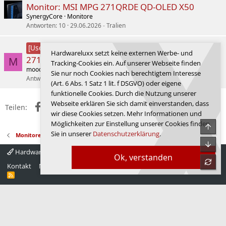
Monitor: MSI MPG 271QRDE QD-OLED X50
SynergyCore
Monitore
Antworten
10
29.06.2026
Tralien
Lesertest Monitor MSI MPG
[User-Review]
Hardwareluxx setzt keine externen Werbe- und
271QRDE QD-OLED X50
M
Tracking-Cookies ein. Auf unserer Webseite finden
moods
Monitore
Sie nur noch Cookies nach berechtigtem Interesse
Antworten
3
11.01.2026
moods
(Art. 6 Abs. 1 Satz 1 lit. f DSGVO) oder eigene
funktionelle Cookies. Durch die Nutzung unserer
Webseite erklären Sie sich damit einverstanden, dass
Facebook
X (Twitter)
Reddit
WhatsApp
E-Mail
Link
Teilen:
wir diese Cookies setzen. Mehr Informationen und
Möglichkeiten zur Einstellung unserer Cookies finden
Obe
Sie in unserer
Datenschutzerklärung
.
Monitore
Unte
Hardwareluxx 4.0
Deutsch
Ok, verstanden
refre
Kontakt
Nutzungsbedingungen
Datenschutz
Hilfe
Startseite
R
S
S