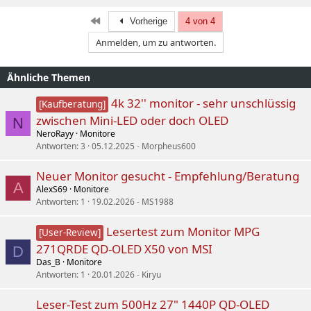
Erste
Vorherige
4 von 4
Anmelden, um zu antworten.
Ähnliche Themen
4k 32'' monitor - sehr unschlüssig
[Kaufberatung]
zwischen Mini-LED oder doch OLED
N
NeroRayy
Monitore
Antworten
3
05.12.2025
Morpheus600
Neuer Monitor gesucht - Empfehlung/Beratung
A
AlexS69
Monitore
Antworten
1
19.02.2026
MS1988
Lesertest zum Monitor MPG
[User-Review]
271QRDE QD-OLED X50 von MSI
D
Das_B
Monitore
Antworten
1
20.01.2026
Kiryu
Leser-Test zum 500Hz 27" 1440P QD-OLED