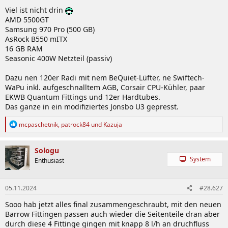
n
Viel ist nicht drin
:
AMD 5500GT
Samsung 970 Pro (500 GB)
AsRock B550 mITX
16 GB RAM
Seasonic 400W Netzteil (passiv)
Dazu nen 120er Radi mit nem BeQuiet-Lüfter, ne Swiftech-
WaPu inkl. aufgeschnalltem AGB, Corsair CPU-Kühler, paar
EKWB Quantum Fittings und 12er Hardtubes.
Das ganze in ein modifiziertes Jonsbo U3 gepresst.
R
mcpaschetnik
,
patrock84
und
Kazuja
e
a
k
Sologu
t
System
Enthusiast
i
o
n
05.11.2024
#28.627
e
n
Sooo hab jetzt alles final zusammengeschraubt, mit den neuen
:
Barrow Fittingen passen auch wieder die Seitenteile dran aber
durch diese 4 Fittinge gingen mit knapp 8 l/h an druchfluss