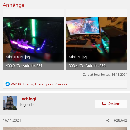
Anhänge
Mini ITX PC.jpg
Mini PC.jpg
400,9 KB · Aufrufe: 261
303,4 KB · Aufrufe: 259
Zuletzt bearbeitet:
14.11.2024
R
WiP3R
,
Kazuja
,
Drizztly
und 2 andere
e
a
k
Techlogi
t
System
Legende
i
o
n
16.11.2024
#28.642
e
n
: