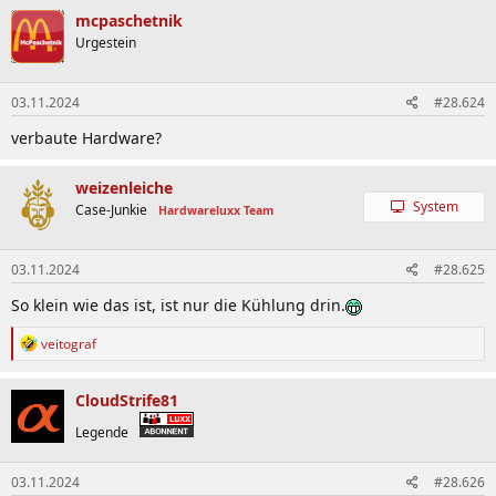
k
mcpaschetnik
t
Urgestein
i
o
n
03.11.2024
#28.624
e
n
verbaute Hardware?
:
weizenleiche
System
Case-Junkie
Hardwareluxx Team
03.11.2024
#28.625
So klein wie das ist, ist nur die Kühlung drin.
R
veitograf
e
a
k
CloudStrife81
t
i
Legende
o
n
03.11.2024
#28.626
e