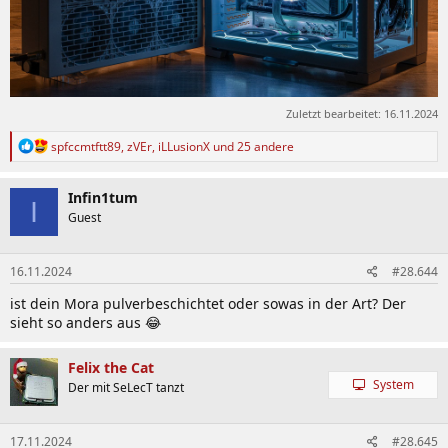
Zuletzt bearbeitet:
16.11.2024
R
spfccmtftt89
,
zVEr
,
iLLusionX
und 25 andere
e
a
k
Infin1tum
I
t
Guest
i
o
n
16.11.2024
#28.644
e
n
ist dein Mora pulverbeschichtet oder sowas in der Art? Der
:
sieht so anders aus 😂
Felix the Cat
System
Der mit SeLecT tanzt
17.11.2024
#28.645