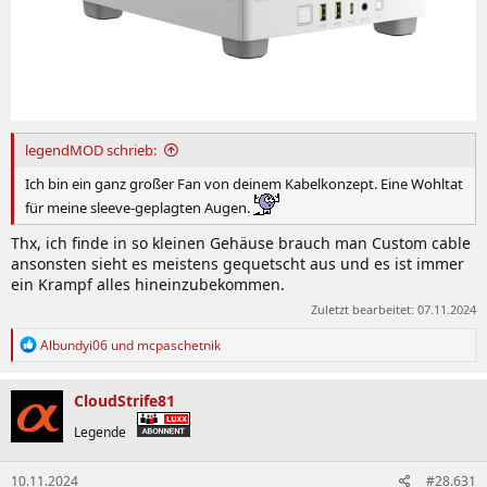
legendMOD schrieb:
Ich bin ein ganz großer Fan von deinem Kabelkonzept. Eine Wohltat
für meine sleeve-geplagten Augen.
Thx, ich finde in so kleinen Gehäuse brauch man Custom cable
ansonsten sieht es meistens gequetscht aus und es ist immer
ein Krampf alles hineinzubekommen.
Zuletzt bearbeitet:
07.11.2024
R
Albundyi06
und
mcpaschetnik
e
a
k
CloudStrife81
t
i
Legende
o
n
10.11.2024
#28.631
e