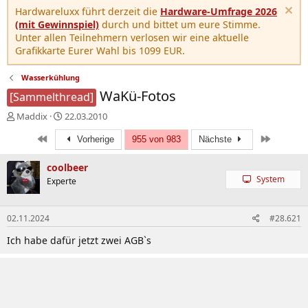
Hardwareluxx führt derzeit die
Hardware-Umfrage 2026
(mit Gewinnspiel)
durch und bittet um eure Stimme.
Unter allen Teilnehmern verlosen wir eine aktuelle
Grafikkarte Eurer Wahl bis 1099 EUR.
Wasserkühlung
WaKü-Fotos
[Sammelthread]
E
E
Maddix
22.03.2010
r
r
Erste
Letzte
s
s
Vorherige
955 von 983
Nächste
t
t
e
e
coolbeer
l
l
System
Experte
l
l
e
t
r
a
02.11.2024
#28.621
m
Ich habe dafür jetzt zwei AGB`s