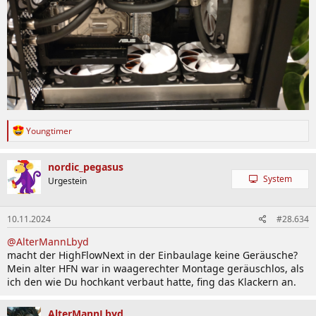
R
Youngtimer
e
a
k
nordic_pegasus
t
System
Urgestein
i
o
n
10.11.2024
#28.634
e
n
@AlterMannLbyd
:
macht der HighFlowNext in der Einbaulage keine Geräusche?
Mein alter HFN war in waagerechter Montage geräuschlos, als
ich den wie Du hochkant verbaut hatte, fing das Klackern an.
AlterMannLbyd