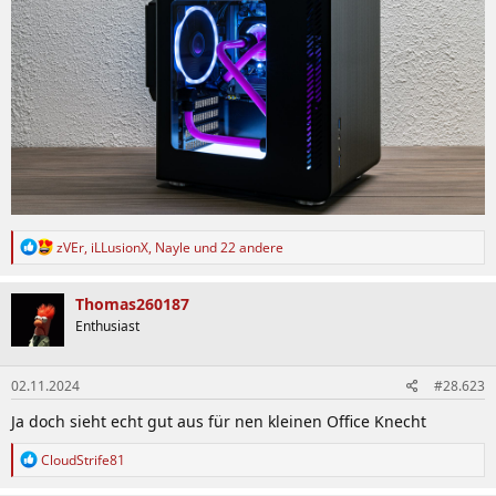
R
zVEr
,
iLLusionX
,
Nayle
und 22 andere
e
a
k
Thomas260187
t
Enthusiast
i
o
n
02.11.2024
#28.623
e
n
Ja doch sieht echt gut aus für nen kleinen Office Knecht
:
R
CloudStrife81
e
a