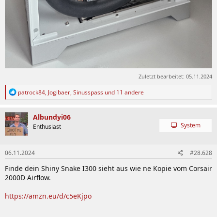
Zuletzt bearbeitet:
05.11.2024
R
patrock84
,
Jogibaer
,
Sinusspass
und 11 andere
e
a
k
Albundyi06
t
System
Enthusiast
i
o
n
06.11.2024
#28.628
e
n
Finde dein Shiny Snake I300 sieht aus wie ne Kopie vom Corsair
:
2000D Airflow.
https://amzn.eu/d/c5eKjpo