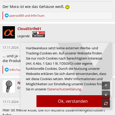
Der Mora ist wie das Gehäuse weiß.
R
patrock84
und
Infin1tum
e
a
k
CloudStrife81
t
i
Legende
o
n
17.11.2024
#28.646
Hardwareluxx setzt keine externen Werbe- und
e
n
Tracking-Cookies ein. Auf unserer Webseite finden
... und ja - natürlich sind MoRa's pulverbeschichtet. Ein Blick in
:
Sie nur noch Cookies nach berechtigtem Interesse
die Produktinfos hilft
(Art. 6 Abs. 1 Satz 1 lit. f DSGVO) oder eigene
funktionelle Cookies. Durch die Nutzung unserer
R
Infin1tum
e
Webseite erklären Sie sich damit einverstanden, dass
a
wir diese Cookies setzen. Mehr Informationen und
k
Nayle
Möglichkeiten zur Einstellung unserer Cookies finden
t
System
Enthusiast
Sie in unserer
Datenschutzerklärung
.
i
o
n
Ok, verstanden
17.11.2024
#28.647
e
n
Hier ist meine Kiste, die ich letztens zusammengeschustert
:
habe.