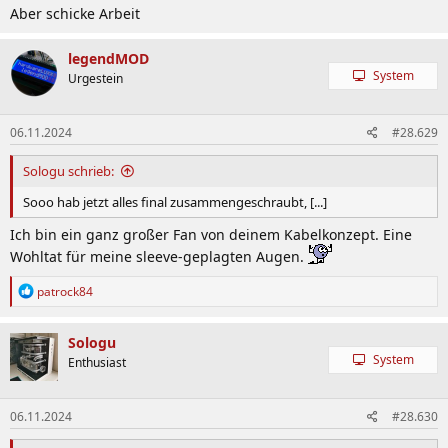
Aber schicke Arbeit
legendMOD
System
Urgestein
06.11.2024
#28.629
Sologu schrieb:
Sooo hab jetzt alles final zusammengeschraubt, [...]
Ich bin ein ganz großer Fan von deinem Kabelkonzept. Eine
Wohltat für meine sleeve-geplagten Augen.
R
patrock84
e
a
k
Sologu
t
System
Enthusiast
i
o
n
06.11.2024
#28.630
e
n