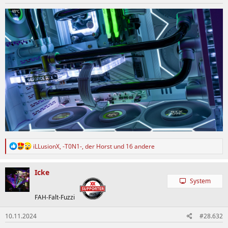
n
:
R
iLLusionX
,
-T0N1-
,
der Horst
und 16 andere
e
a
k
Icke
t
System
i
o
FAH-Falt-Fuzzi
n
e
10.11.2024
#28.632
n
: