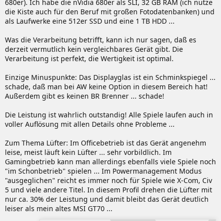
680er). Ich habe die nVidia 680er als SLI, 32 GB RAM (ich nutze
die Kiste auch für den Beruf mit großen Fotodatenbanken) und
als Laufwerke eine 512er SSD und eine 1 TB HDD ...
Was die Verarbeitung betrifft, kann ich nur sagen, daß es
derzeit vermutlich kein vergleichbares Gerät gibt. Die
Verarbeitung ist perfekt, die Wertigkeit ist optimal.
Einzige Minuspunkte: Das Displayglas ist ein Schminkspiegel ...
schade, daß man bei AW keine Option in diesem Bereich hat!
Außerdem gibt es keinen BR Brenner ... schade!
Die Leistung ist wahrlich outstandig! Alle Spiele laufen auch in
voller Auflösung mit allen Details ohne Probleme ...
Zum Thema Lüfter: Im Officebetrieb ist das Gerät angenehm
leise, meist läuft kein Lüfter ... sehr vorbildlich. Im
Gamingbetrieb kann man allerdings ebenfalls viele Spiele noch
"im Schonbetrieb" spielen ... Im Powermanagement Modus
"ausgeglichen" reicht es immer noch für Spiele wie X-Com, Civ
5 und viele andere Titel. In diesem Profil drehen die Lüfter mit
nur ca. 30% der Leistung und damit bleibt das Gerät deutlich
leiser als mein altes MSI GT70 ...