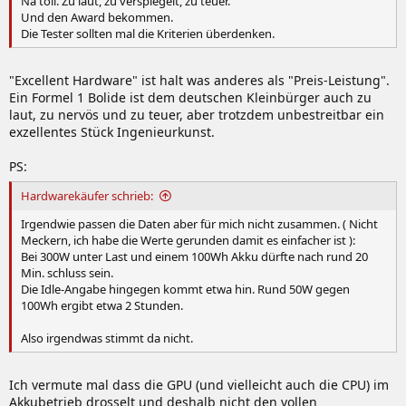
Na toll. Zu laut, zu verspiegelt, zu teuer.
Und den Award bekommen.
Die Tester sollten mal die Kriterien überdenken.
"Excellent Hardware" ist halt was anderes als "Preis-Leistung".
Ein Formel 1 Bolide ist dem deutschen Kleinbürger auch zu
laut, zu nervös und zu teuer, aber trotzdem unbestreitbar ein
exzellentes Stück Ingenieurkunst.
PS:
Hardwarekäufer schrieb:
Irgendwie passen die Daten aber für mich nicht zusammen. ( Nicht
Meckern, ich habe die Werte gerunden damit es einfacher ist ):
Bei 300W unter Last und einem 100Wh Akku dürfte nach rund 20
Min. schluss sein.
Die Idle-Angabe hingegen kommt etwa hin. Rund 50W gegen
100Wh ergibt etwa 2 Stunden.
Also irgendwas stimmt da nicht.
Ich vermute mal dass die GPU (und vielleicht auch die CPU) im
Akkubetrieb drosselt und deshalb nicht den vollen