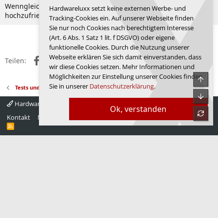
Wenngleich die Kiste auch nicht grad günstig ist ... ich bin
Hardwareluxx setzt keine externen Werbe- und
hochzufrieden mit meinem "Alien" ...
Tracking-Cookies ein. Auf unserer Webseite finden
Sie nur noch Cookies nach berechtigtem Interesse
Anmelden, um zu antworten.
(Art. 6 Abs. 1 Satz 1 lit. f DSGVO) oder eigene
funktionelle Cookies. Durch die Nutzung unserer
Webseite erklären Sie sich damit einverstanden, dass
Facebook
X (Twitter)
Reddit
WhatsApp
E-Mail
Link
Teilen:
wir diese Cookies setzen. Mehr Informationen und
Möglichkeiten zur Einstellung unserer Cookies finden
Obe
Sie in unserer
Datenschutzerklärung
.
Tests und Userreviews
Unte
Hardwareluxx 4.0
Deutsch
Ok, verstanden
refre
Kontakt
Nutzungsbedingungen
Datenschutz
Hilfe
Startseite
R
S
S