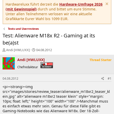
Hardwareluxx führt derzeit die
Hardware-Umfrage 2026
(mit Gewinnspiel)
durch und bittet um eure Stimme.
Unter allen Teilnehmern verlosen wir eine aktuelle
Grafikkarte Eurer Wahl bis 1099 EUR.
Tests und Userreviews
Test: Alienware M18x R2 - Gaming at its
be(a)st
E
E
Andi [HWLUXX]
04.08.2012
r
r
s
s
Andi [HWLUXX]
Thread Starter
t
t
Chefredakteur
e
e
l
l
l
l
04.08.2012
#1
e
t
r
a
<p><strong><img
m
src="images/stories/review_teaser/alienware_m18xr2_teaser_kl
ein.jpg" alt="alienware m18xr2 teaser klein" style="margin:
10px; float: left;" height="100" width="100" />Manchmal muss
es einfach etwas mehr sein. Genau für diese Fälle gibt es
Gaming-Notebooks wie das Alienware M18x. Der 18-Zoll-