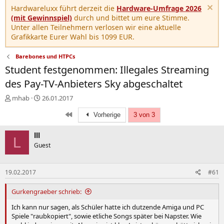
Hardwareluxx führt derzeit die
Hardware-Umfrage 2026
(mit Gewinnspiel)
durch und bittet um eure Stimme.
Unter allen Teilnehmern verlosen wir eine aktuelle
Grafikkarte Eurer Wahl bis 1099 EUR.
Barebones und HTPCs
Student festgenommen: Illegales Streaming
des Pay-TV-Anbieters Sky abgeschaltet
E
E
mhab
26.01.2017
r
r
Erste
s
s
Vorherige
3 von 3
t
t
e
e
lll
L
l
l
Guest
l
l
e
t
r
a
19.02.2017
#61
m
Gurkengraeber schrieb:
Ich kann nur sagen, als Schüler hatte ich dutzende Amiga und PC
Spiele "raubkopiert", sowie etliche Songs später bei Napster. Wie