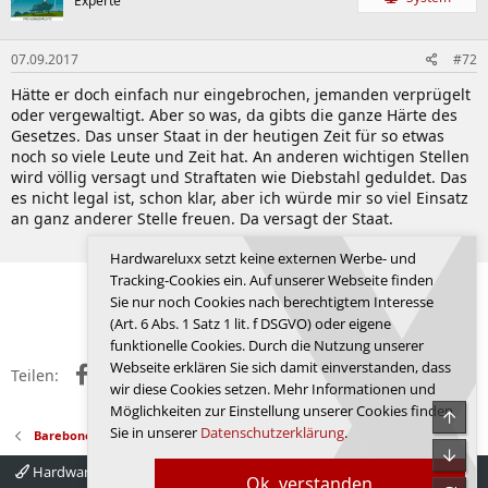
Experte
07.09.2017
#72
Hätte er doch einfach nur eingebrochen, jemanden verprügelt
oder vergewaltigt. Aber so was, da gibts die ganze Härte des
Gesetzes. Das unser Staat in der heutigen Zeit für so etwas
noch so viele Leute und Zeit hat. An anderen wichtigen Stellen
wird völlig versagt und Straftaten wie Diebstahl geduldet. Das
es nicht legal ist, schon klar, aber ich würde mir so viel Einsatz
an ganz anderer Stelle freuen. Da versagt der Staat.
Zuletzt bearbeitet:
07.09.2017
Hardwareluxx setzt keine externen Werbe- und
Tracking-Cookies ein. Auf unserer Webseite finden
Erste
Vorherige
3 von 3
Sie nur noch Cookies nach berechtigtem Interesse
Anmelden, um zu antworten.
(Art. 6 Abs. 1 Satz 1 lit. f DSGVO) oder eigene
funktionelle Cookies. Durch die Nutzung unserer
Webseite erklären Sie sich damit einverstanden, dass
Facebook
X (Twitter)
Reddit
WhatsApp
E-Mail
Link
Teilen:
wir diese Cookies setzen. Mehr Informationen und
Möglichkeiten zur Einstellung unserer Cookies finden
Obe
Sie in unserer
Datenschutzerklärung
.
Barebones und HTPCs
Unte
Hardwareluxx 4.0
Deutsch
Ok, verstanden