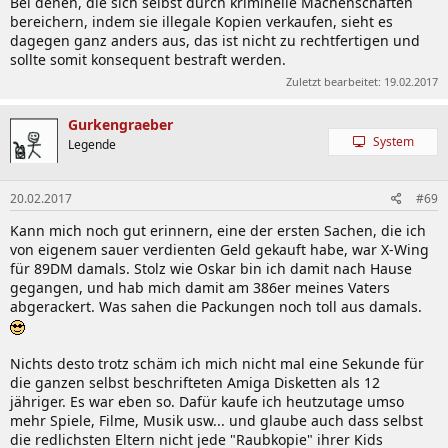
Bei denen, die sich selbst durch kriminelle Machenschaften
bereichern, indem sie illegale Kopien verkaufen, sieht es
dagegen ganz anders aus, das ist nicht zu rechtfertigen und
sollte somit konsequent bestraft werden.
Zuletzt bearbeitet:
19.02.2017
Gurkengraeber
System
Legende
20.02.2017
#69
Kann mich noch gut erinnern, eine der ersten Sachen, die ich
von eigenem sauer verdienten Geld gekauft habe, war X-Wing
für 89DM damals. Stolz wie Oskar bin ich damit nach Hause
gegangen, und hab mich damit am 386er meines Vaters
abgerackert. Was sahen die Packungen noch toll aus damals.
Nichts desto trotz schäm ich mich nicht mal eine Sekunde für
die ganzen selbst beschrifteten Amiga Disketten als 12
jähriger. Es war eben so. Dafür kaufe ich heutzutage umso
mehr Spiele, Filme, Musik usw... und glaube auch dass selbst
die redlichsten Eltern nicht jede "Raubkopie" ihrer Kids