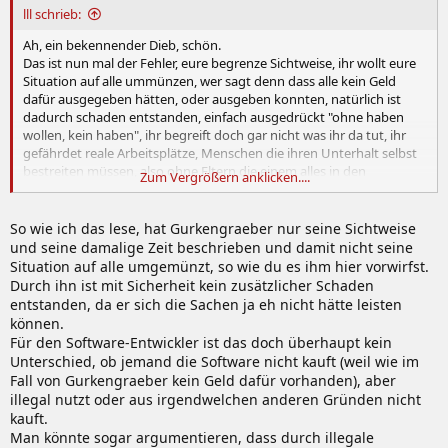
lll schrieb:
Ah, ein bekennender Dieb, schön.
Das ist nun mal der Fehler, eure begrenze Sichtweise, ihr wollt eure
Situation auf alle ummünzen, wer sagt denn dass alle kein Geld
dafür ausgegeben hätten, oder ausgeben konnten, natürlich ist
dadurch schaden entstanden, einfach ausgedrückt "ohne haben
wollen, kein haben", ihr begreift doch gar nicht was ihr da tut, ihr
gefährdet reale Arbeitsplätze, Menschen die ihren Unterhalt selbst
bestreiten müssen, also ohne Eltern die einem alles in den
Zum Vergrößern anklicken....
Allerwertesten schieben, ihr vernichtet aktiv Arbeitsplätze, sag deine
Diebstahlgeschichte mal von Angesicht zu Angesicht jemanden der
wegen euch seinen Arbeitsplatz verloren hat und dessen Kindern
So wie ich das lese, hat Gurkengraeber nur seine Sichtweise
deswegen nichts bieten kann, ich an dessen stelle würde euch
und seine damalige Zeit beschrieben und damit nicht seine
physisch näher bringen welchen realen schaden du angerichtet
Situation auf alle umgemünzt, so wie du es ihm hier vorwirfst.
hast.
Durch ihn ist mit Sicherheit kein zusätzlicher Schaden
entstanden, da er sich die Sachen ja eh nicht hätte leisten
können.
Für den Software-Entwickler ist das doch überhaupt kein
Unterschied, ob jemand die Software nicht kauft (weil wie im
Fall von Gurkengraeber kein Geld dafür vorhanden), aber
illegal nutzt oder aus irgendwelchen anderen Gründen nicht
kauft.
Man könnte sogar argumentieren, dass durch illegale