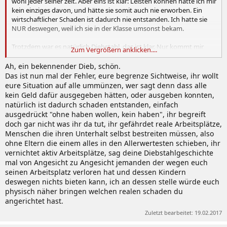
wohl jeder seiner zeit. Aber eins ist klar: Leisten können hätte ich mir
kein einziges davon, und hätte sie somit auch nie erworben. Ein
wirtschaftlicher Schaden ist dadurch nie entstanden. Ich hatte sie
NUR deswegen, weil ich sie in der Klasse umsonst bekam.
Trotzdem war es natürlich Diebstahl, das ist klar. Nur kommt mir
Zum Vergrößern anklicken....
bitte bloß nicht mit diesem wirtschaftlicher Schaden Schwachsinn.
Ah, ein bekennender Dieb, schön.
Das ist nun mal der Fehler, eure begrenze Sichtweise, ihr wollt
eure Situation auf alle ummünzen, wer sagt denn dass alle
kein Geld dafür ausgegeben hätten, oder ausgeben konnten,
natürlich ist dadurch schaden entstanden, einfach
ausgedrückt "ohne haben wollen, kein haben", ihr begreift
doch gar nicht was ihr da tut, ihr gefährdet reale Arbeitsplätze,
Menschen die ihren Unterhalt selbst bestreiten müssen, also
ohne Eltern die einem alles in den Allerwertesten schieben, ihr
vernichtet aktiv Arbeitsplätze, sag deine Diebstahlgeschichte
mal von Angesicht zu Angesicht jemanden der wegen euch
seinen Arbeitsplatz verloren hat und dessen Kindern
deswegen nichts bieten kann, ich an dessen stelle würde euch
physisch näher bringen welchen realen schaden du
angerichtet hast.
Zuletzt bearbeitet:
19.02.2017