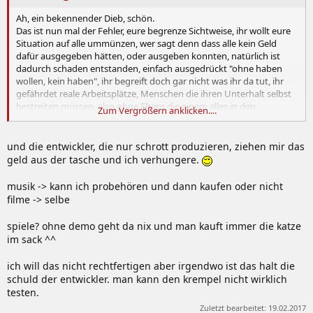
Ah, ein bekennender Dieb, schön.
Das ist nun mal der Fehler, eure begrenze Sichtweise, ihr wollt eure
Situation auf alle ummünzen, wer sagt denn dass alle kein Geld
dafür ausgegeben hätten, oder ausgeben konnten, natürlich ist
dadurch schaden entstanden, einfach ausgedrückt "ohne haben
wollen, kein haben", ihr begreift doch gar nicht was ihr da tut, ihr
gefährdet reale Arbeitsplätze, Menschen die ihren Unterhalt selbst
bestreiten müssen, also ohne Eltern die einem alles in den
Zum Vergrößern anklicken....
Allerwertesten schieben, ihr vernichtet aktiv Arbeitsplätze, sag deine
Diebstahlgeschichte mal von Angesicht zu Angesicht jemanden der
wegen euch seinen Arbeitsplatz verloren hat und dessen Kindern
und die entwickler, die nur schrott produzieren, ziehen mir das
deswegen nichts bieten kann, ich an dessen stelle würde euch
geld aus der tasche und ich verhungere.
physisch näher bringen welchen realen schaden du angerichtet
hast.
musik -> kann ich probehören und dann kaufen oder nicht
filme -> selbe
spiele? ohne demo geht da nix und man kauft immer die katze
im sack ^^
ich will das nicht rechtfertigen aber irgendwo ist das halt die
schuld der entwickler. man kann den krempel nicht wirklich
testen.
Zuletzt bearbeitet:
19.02.2017