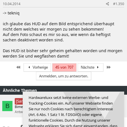
10.04.2014
#1.350
-> tekniq
ich glaube das HUD auf dem Bild entsprichend überhaupt
nicht dem welches wir morgen zu sehen bekommen!
Auf dem Foto schaut es mir so aus, wie wenn da heftigst
sachen deaktiviert worden sind.
Das HUD ist bisher sehr geheim gehalten worden und morgen
werden Sie und wegflashen damit!
Erste
Letzte
Vorherige
45 von 707
Nächste
Anmelden, um zu antworten.
Ähnliche Themen
Hardwareluxx setzt keine externen Werbe- und
Star Wars Outlaws
[Sammelthread]
Tracking-Cookies ein. Auf unserer Webseite finden
B
Bimer
Actionspiele
Sie nur noch Cookies nach berechtigtem Interesse
Antworten
2
15.05.2026
Bimer
(Art. 6 Abs. 1 Satz 1 lit. f DSGVO) oder eigene
funktionelle Cookies. Durch die Nutzung unserer
Webseite erklären Sie sich damit einverstanden, dass