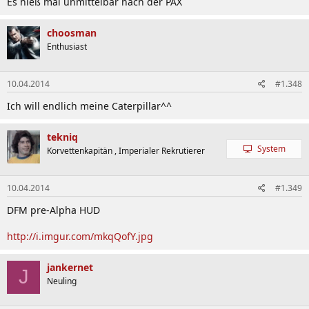
Es hieß mal unmittelbar nach der PAX
choosman
Enthusiast
10.04.2014
#1.348
Ich will endlich meine Caterpillar^^
tekniq
System
Korvettenkapitän , Imperialer Rekrutierer
10.04.2014
#1.349
DFM pre-Alpha HUD
http://i.imgur.com/mkqQofY.jpg
jankernet
J
Neuling