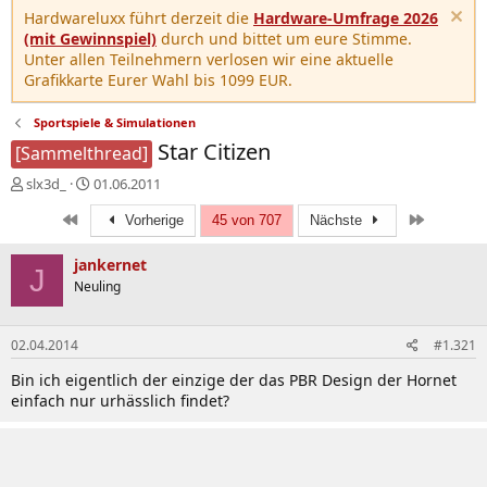
Hardwareluxx führt derzeit die
Hardware-Umfrage 2026
(mit Gewinnspiel)
durch und bittet um eure Stimme.
Unter allen Teilnehmern verlosen wir eine aktuelle
Grafikkarte Eurer Wahl bis 1099 EUR.
Sportspiele & Simulationen
Star Citizen
[Sammelthread]
E
E
slx3d_
01.06.2011
r
r
Erste
Letzte
s
s
Vorherige
45 von 707
Nächste
t
t
e
e
jankernet
J
l
l
Neuling
l
l
e
t
r
a
02.04.2014
#1.321
m
Bin ich eigentlich der einzige der das PBR Design der Hornet
einfach nur urhässlich findet?