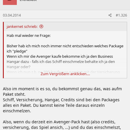
03.04.2014
#1.326
jankernet schrieb:
Hab mal wieder ne Frage:
Bisher hab ich mich noch immer nicht entschieden welches Package
ich "pledge"
Wenn ich mir die Avenger kaufe bekomme ich ja den Business
Hangar dazu - falls ich das Schiff einschmelze behalte ich ja den
Hangar oder?
Wenn ich nun z.b. ne 300i kaufe was passiert mit der Versicherung
Zum Vergrößern anklicken....
für die Avanger (z.b. 6Monate) wird diese auf die 300i übertragen
oder hab ich dann gar keine Versicherung mehr?
Also im moment is es so, du bekommst genau das, was aufm
Paket steht.
Schiff, Versicherung, Hangar, Credits sind bei den Packages
alles ein Paket. Du kannst keine Teile daraus einzeln
einschmelzen.
Also, wenn du derzeit ein Avenger-Pack hast (also credits,
versicherung, das Spiel ansich, ...) und du das einschmelszt,