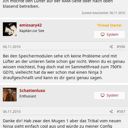
Ich möchte den Lüfter auf der RAM-Seite oder nach oben
blasend betreiben.
Zuletzt bearbeitet:
06.11.2010
emissary42
Thread Starter
Kapitän zur See
System
06.11.2010
#596
Bei den Speichermodulen sehe ich keine Probleme und mit
Lüfter an der unteren Seite schon gar nicht. Wenn du es genau
wissen möchtest, frag doch mal im Sammelthread zum 790FX-
GD70, vielleicht hat da wer schon mal einen Ninja 3
draufgeschnallt und kann es dir ganz genau sagen.
Schattenluxx
System
Enthusiast
06.11.2010
#597
Danke dir! Hab zwar den Mugen 1 aber das Tribal vom neuen
Ninja sieht einfach cool aus und würde zu meiner Config