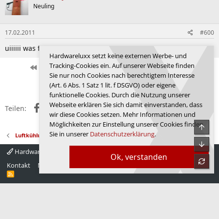
Neuling
17.02.2011
#600
uiiiiii was fürn ding!!! "gg"
Hardwareluxx setzt keine externen Werbe- und
Tracking-Cookies ein. Auf unserer Webseite finden
Erste
Letzte
Vorherige
20 von 21
Nächste
Sie nur noch Cookies nach berechtigtem Interesse
Anmelden, um zu antworten.
(Art. 6 Abs. 1 Satz 1 lit. f DSGVO) oder eigene
funktionelle Cookies. Durch die Nutzung unserer
Webseite erklären Sie sich damit einverstanden, dass
Facebook
X (Twitter)
Reddit
WhatsApp
E-Mail
Link
Teilen:
wir diese Cookies setzen. Mehr Informationen und
Möglichkeiten zur Einstellung unserer Cookies finden
Obe
Sie in unserer
Datenschutzerklärung
.
Luftkühlung
Unte
Hardwareluxx 4.0
Deutsch
Ok, verstanden
refre
Kontakt
Nutzungsbedingungen
Datenschutz
Hilfe
Startseite
R
S
S