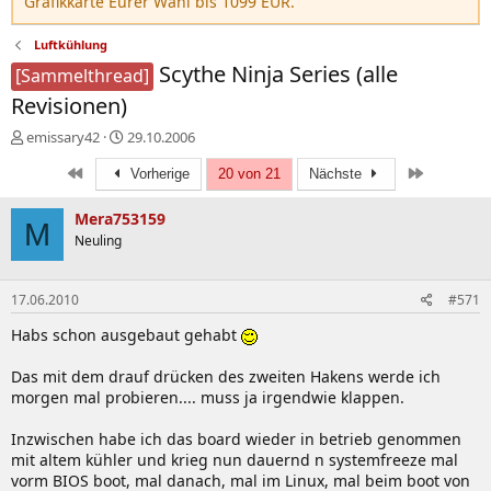
Grafikkarte Eurer Wahl bis 1099 EUR.
Luftkühlung
Scythe Ninja Series (alle
[Sammelthread]
Revisionen)
E
E
emissary42
29.10.2006
r
r
Erste
Letzte
s
Vorherige
s
20 von 21
Nächste
t
t
e
e
Mera753159
M
l
l
Neuling
l
l
e
t
r
a
17.06.2010
#571
m
Habs schon ausgebaut gehabt
Das mit dem drauf drücken des zweiten Hakens werde ich
morgen mal probieren.... muss ja irgendwie klappen.
Inzwischen habe ich das board wieder in betrieb genommen
mit altem kühler und krieg nun dauernd n systemfreeze mal
vorm BIOS boot, mal danach, mal im Linux, mal beim boot von