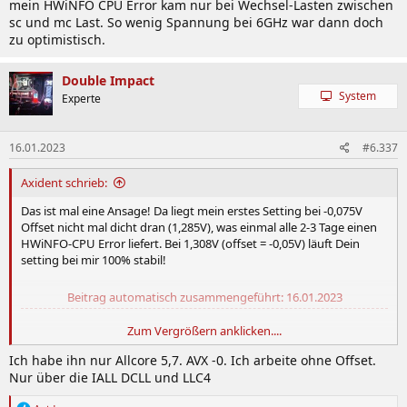
mein HWiNFO CPU Error kam nur bei Wechsel-Lasten zwischen
sc und mc Last. So wenig Spannung bei 6GHz war dann doch
zu optimistisch.
Double Impact
System
Experte
16.01.2023
#6.337
Axident schrieb:
Das ist mal eine Ansage! Da liegt mein erstes Setting bei -0,075V
Offset nicht mal dicht dran (1,285V), was einmal alle 2-3 Tage einen
HWiNFO-CPU Error liefert. Bei 1,308V (offset = -0,05V) läuft Dein
setting bei mir 100% stabil!
Beitrag automatisch zusammengeführt:
16.01.2023
Zum Vergrößern anklicken....
Double Impact
, hast Du Deine KF auf all core 5,7 ausgelegt, oder
Ich habe ihn nur Allcore 5,7. AVX -0. Ich arbeite ohne Offset.
macht sie auch in dem Setting 2x6Ghz, wenn nur sc Last anliegt?
Nur über die IALL DCLL und LLC4
mein HWiNFO CPU Error kam nur bei Wechsel-Lasten zwischen sc
und mc Last. So wenig Spannung bei 6GHz war dann doch zu