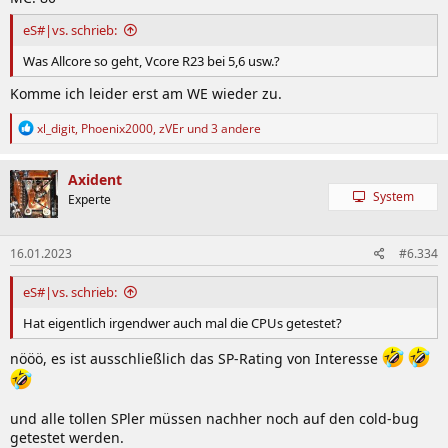
eS#|vs. schrieb:
Was Allcore so geht, Vcore R23 bei 5,6 usw.?
Komme ich leider erst am WE wieder zu.
R
xl_digit
,
Phoenix2000
,
zVEr
und 3 andere
e
a
k
Axident
t
System
Experte
i
o
n
16.01.2023
#6.334
e
n
:
eS#|vs. schrieb:
Hat eigentlich irgendwer auch mal die CPUs getestet?
nööö, es ist ausschließlich das SP-Rating von Interesse
und alle tollen SPler müssen nachher noch auf den cold-bug
getestet werden.