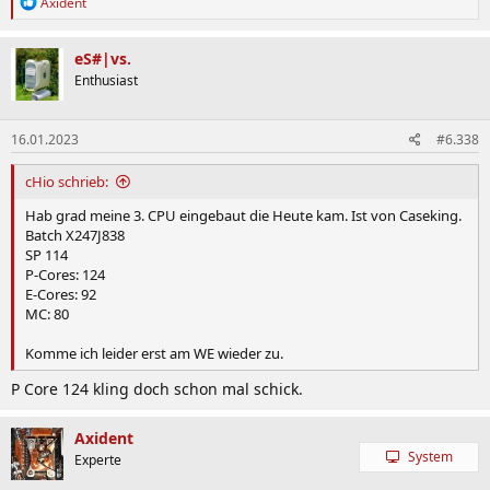
R
Axident
optimistisch.
e
a
k
eS#|vs.
t
Enthusiast
i
o
n
16.01.2023
#6.338
e
n
:
cHio schrieb:
Hab grad meine 3. CPU eingebaut die Heute kam. Ist von Caseking.
Batch X247J838
SP 114
P-Cores: 124
E-Cores: 92
MC: 80
Komme ich leider erst am WE wieder zu.
P Core 124 kling doch schon mal schick.
Axident
System
Experte