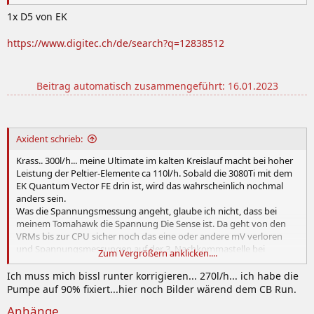
1x D5 von EK
https://www.digitec.ch/de/search?q=12838512
Beitrag automatisch zusammengeführt:
16.01.2023
Axident schrieb:
Krass.. 300l/h... meine Ultimate im kalten Kreislauf macht bei hoher
Leistung der Peltier-Elemente ca 110l/h. Sobald die 3080Ti mit dem
EK Quantum Vector FE drin ist, wird das wahrscheinlich nochmal
anders sein.
Was die Spannungsmessung angeht, glaube ich nicht, dass bei
meinem Tomahawk die Spannung Die Sense ist. Da geht von den
VRMs bis zur CPU sicher noch das eine oder andere mV verloren
und Spannungsmessungen auf der 3. Nachkommastelle bei
Zum Vergrößern anklicken....
Hardware in diesem Preissegment ist auch noch mal eine Sache für
sich.
Ich muss mich bissl runter korrigieren... 270l/h... ich habe die
Pumpe auf 90% fixiert...hier noch Bilder wärend dem CB Run.
Anhänge