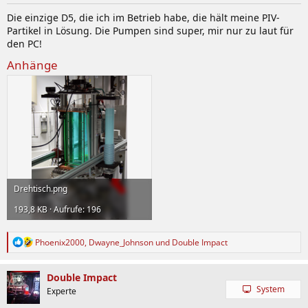
n
Die einzige D5, die ich im Betrieb habe, die hält meine PIV-
:
Partikel in Lösung. Die Pumpen sind super, mir nur zu laut für
den PC!
Anhänge
Drehtisch.png
193,8 KB · Aufrufe: 196
R
Phoenix2000
,
Dwayne_Johnson
und
Double Impact
e
a
k
Double Impact
t
System
Experte
i
o