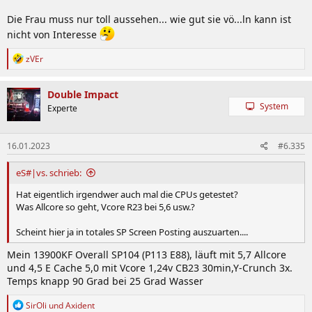
Die Frau muss nur toll aussehen... wie gut sie vö...ln kann ist
nicht von Interesse
R
zVEr
e
a
k
Double Impact
t
System
Experte
i
o
n
16.01.2023
#6.335
e
n
:
eS#|vs. schrieb:
Hat eigentlich irgendwer auch mal die CPUs getestet?
Was Allcore so geht, Vcore R23 bei 5,6 usw.?
Scheint hier ja in totales SP Screen Posting auszuarten....
Mein 13900KF Overall SP104 (P113 E88), läuft mit 5,7 Allcore
und 4,5 E Cache 5,0 mit Vcore 1,24v CB23 30min,Y-Crunch 3x.
Temps knapp 90 Grad bei 25 Grad Wasser
R
SirOli
und
Axident