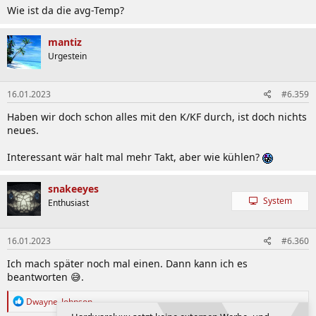
Wie ist da die avg-Temp?
mantiz
Urgestein
16.01.2023
#6.359
Haben wir doch schon alles mit den K/KF durch, ist doch nichts
neues.
Interessant wär halt mal mehr Takt, aber wie kühlen?
snakeeyes
System
Enthusiast
16.01.2023
#6.360
Ich mach später noch mal einen. Dann kann ich es
beantworten 😅.
R
Dwayne_Johnson
e