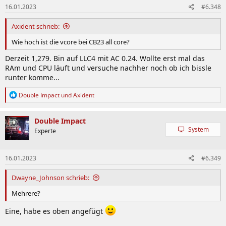
16.01.2023
#6.348
Axident schrieb:
Wie hoch ist die vcore bei CB23 all core?
Derzeit 1,279. Bin auf LLC4 mit AC 0.24. Wollte erst mal das
RAm und CPU läuft und versuche nachher noch ob ich bissle
runter komme...
R
Double Impact
und
Axident
e
a
k
Double Impact
t
System
Experte
i
o
n
16.01.2023
#6.349
e
n
:
Dwayne_Johnson schrieb:
Mehrere?
Eine, habe es oben angefügt