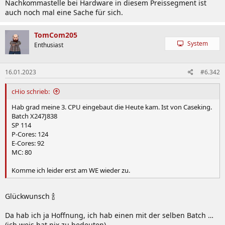
Nachkommastelle bei Hardware in diesem Preissegment ist
auch noch mal eine Sache für sich.
TomCom205
System
Enthusiast
16.01.2023
#6.342
cHio schrieb:
Hab grad meine 3. CPU eingebaut die Heute kam. Ist von Caseking.
Batch X247J838
SP 114
P-Cores: 124
E-Cores: 92
MC: 80
Komme ich leider erst am WE wieder zu.
Glückwunsch 🍾
Da hab ich ja Hoffnung, ich hab einen mit der selben Batch …
(ich weis hat nix zu bedeuten)