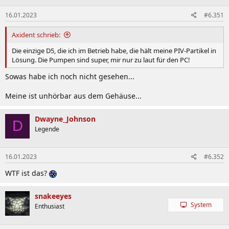
n
16.01.2023
#6.351
e
n
:
Axident schrieb:
Die einzige D5, die ich im Betrieb habe, die hält meine PIV-Partikel in
Lösung. Die Pumpen sind super, mir nur zu laut für den PC!
Sowas habe ich noch nicht gesehen...
Meine ist unhörbar aus dem Gehäuse...
Dwayne_Johnson
D
Legende
16.01.2023
#6.352
WTF ist das?
snakeeyes
System
Enthusiast