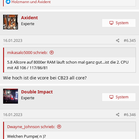
R
Holzmann
und
Axident
e
a
k
Axident
t
System
Experte
i
o
n
16.01.2023
#6.345
e
n
:
mikasalo5000 schrieb:
5.8 Allcore auf 8000er RAM läuft schon mal ganz gut...ist die 2. CPU
mit All 106 / 117/86/81
Wie hoch ist die vcore bei CB23 all core?
Double Impact
System
Experte
16.01.2023
#6.346
Dwayne_Johnson schrieb:
Welchen Pumpe( n )?