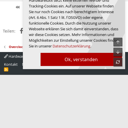
Hardwareluxx setzt keine externen Werbe- und
a
Tracking-Cookies ein. Auf unserer Webseite finden
k
Erste
Letzte
Vorherige
212 von 458
Nächste
Sie nur noch Cookies nach berechtigtem Interesse
t
Anmelden, um zu antworten.
i
(Art. 6 Abs. 1 Satz 1 lit. f DSGVO) oder eigene
o
funktionelle Cookies. Durch die Nutzung unserer
n
Webseite erklären Sie sich damit einverstanden, dass
Facebook
X (Twitter)
Reddit
WhatsApp
E-Mail
Link
e
Teilen:
wir diese Cookies setzen. Mehr Informationen und
n
:
Möglichkeiten zur Einstellung unserer Cookies finden
Obe
Sie in unserer
Datenschutzerklärung
.
Overclocking - Prozessoren
Unte
Hardwareluxx 4.0
Deutsch
Ok, verstanden
refre
Kontakt
Nutzungsbedingungen
Datenschutz
Hilfe
Startseite
R
S
S