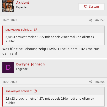
k
Axident
t
System
Experte
i
o
n
16.01.2023
#6.357
e
n
:
snakeeyes schrieb:
5,8 r23 braucht meine 1.27v mit popels 280er radi und ollem ek
Kühler.
Was für eine Leistung zeigt HWiNFO bei einem CB23 mc-run
dann an?
Dwayne_Johnson
D
Legende
16.01.2023
#6.358
snakeeyes schrieb:
5,8 r23 braucht meine 1.27v mit popels 280er radi und ollem ek
Kühler.