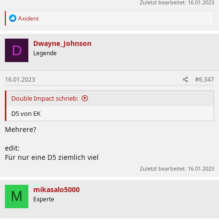
Zuletzt bearbeitet:
16.01.2023
R
Axident
e
a
k
Dwayne_Johnson
D
t
Legende
i
o
n
16.01.2023
#6.347
e
n
:
Double Impact schrieb:
D5 von EK
Mehrere?
edit:
Für nur eine D5 ziemlich viel
Zuletzt bearbeitet:
16.01.2023
mikasalo5000
M
Experte