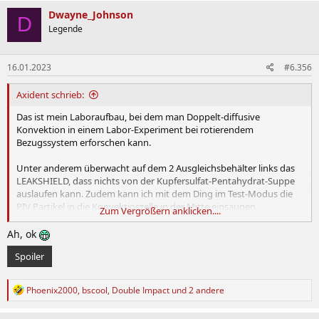
k
Dwayne_Johnson
D
t
Legende
i
o
n
16.01.2023
#6.356
e
n
:
Axident schrieb:
Das ist mein Laboraufbau, bei dem man Doppelt-diffusive
Konvektion in einem Labor-Experiment bei rotierendem
Bezugssystem erforschen kann.
Unter anderem überwacht auf dem 2 Ausgleichsbehälter links das
LEAKSHIELD, dass nichts von der Kupfersulfat-Pentahydrat-Suppe
auslaufen kann. Zudem kann ich mit dem Ding im Test-Modus die
PIV Partikel in die Konvektioszelle in der Mitte einsaugen.
Zum Vergrößern anklicken....
Aquacomputer hat da ein vielseitiges Ding entwickelt
Ah, ok
Spoiler
R
Phoenix2000
,
bscool
,
Double Impact
und 2 andere
e
a