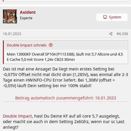
e
a
k
Axident
t
System
Experte
i
o
n
16.01.2023
#6.336
e
n
:
Double Impact schrieb:
Mein 13900KF Overall SP104 (P113 E88), läuft mit 5,7 Allcore und 4,5
E Cache 5,0 mit Vcore 1,24v CB23 30min
Das ist mal eine Ansage! Da liegt mein erstes Setting bei
-0,075V Offset nicht mal dicht dran (1,285V), was einmal alle 2-3
Tage einen HWiNFO-CPU Error liefert. Bei 1,308V (offset =
-0,05V) läuft Dein setting bei mir 100% stabil!
Beitrag automatisch zusammengeführt:
16.01.2023
Double Impact
, hast Du Deine KF auf all core 5,7 ausgelegt,
oder macht sie auch in dem Setting 2x6Ghz, wenn nur sc Last
anliegt?