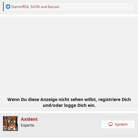
R
DamirRS4
,
SirOli
und
bscool
e
a
k
t
i
o
n
e
n
:
Wenn Du diese Anzeige nicht sehen willst, registriere Dich
und/oder logge Dich ein.
Axident
System
Experte