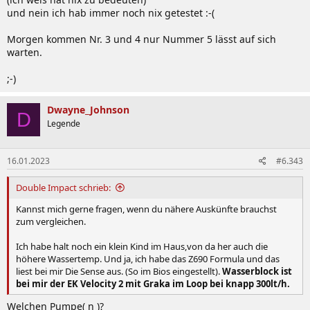
und nein ich hab immer noch nix getestet :-(
Morgen kommen Nr. 3 und 4 nur Nummer 5 lässt auf sich
warten.
;-)
Dwayne_Johnson
D
Legende
16.01.2023
#6.343
Double Impact schrieb:
Kannst mich gerne fragen, wenn du nähere Auskünfte brauchst
zum vergleichen.
Ich habe halt noch ein klein Kind im Haus,von da her auch die
höhere Wassertemp. Und ja, ich habe das Z690 Formula und das
liest bei mir Die Sense aus. (So im Bios eingestellt).
Wasserblock ist
bei mir der EK Velocity 2 mit Graka im Loop bei knapp 300lt/h.
Welchen Pumpe( n )?