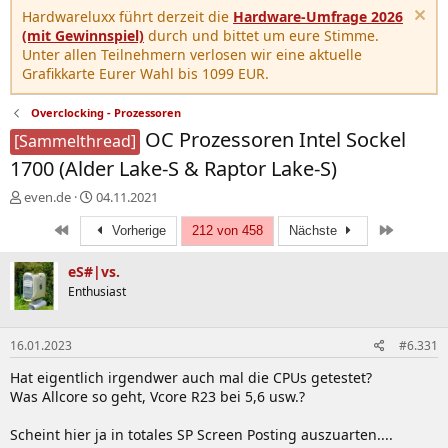
Hardwareluxx führt derzeit die
Hardware-Umfrage 2026
(mit Gewinnspiel)
durch und bittet um eure Stimme.
Unter allen Teilnehmern verlosen wir eine aktuelle
Grafikkarte Eurer Wahl bis 1099 EUR.
Overclocking - Prozessoren
OC Prozessoren Intel Sockel
[Sammelthread]
1700 (Alder Lake-S & Raptor Lake-S)
E
E
even.de
04.11.2021
r
r
Erste
Letzte
s
s
Vorherige
212 von 458
Nächste
t
t
e
e
eS#|vs.
l
l
Enthusiast
l
l
e
t
r
a
16.01.2023
#6.331
m
Hat eigentlich irgendwer auch mal die CPUs getestet?
Was Allcore so geht, Vcore R23 bei 5,6 usw.?
Scheint hier ja in totales SP Screen Posting auszuarten....