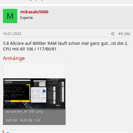
mikasalo5000
M
Experte
16.01.2023
#6.344
5.8 Allcore auf 8000er RAM läuft schon mal ganz gut...ist die 2.
CPU mit All 106 / 117/86/81
Anhänge
ycruncher_47_931.png
340 KB · Aufrufe: 124