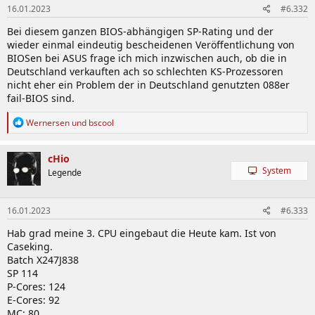
16.01.2023
#6.332
Bei diesem ganzen BIOS-abhängigen SP-Rating und der
wieder einmal eindeutig bescheidenen Veröffentlichung von
BIOSen bei ASUS frage ich mich inzwischen auch, ob die in
Deutschland verkauften ach so schlechten KS-Prozessoren
nicht eher ein Problem der in Deutschland genutzten 088er
fail-BIOS sind.
R
Wernersen
und
bscool
e
a
k
cHio
t
System
Legende
i
o
n
16.01.2023
#6.333
e
n
Hab grad meine 3. CPU eingebaut die Heute kam. Ist von
:
Caseking.
Batch X247J838
SP 114
P-Cores: 124
E-Cores: 92
MC: 80