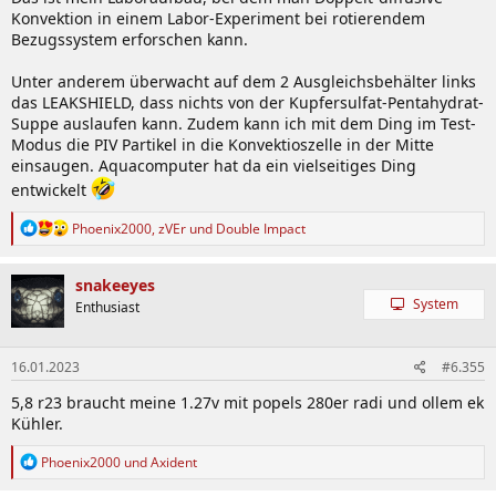
Konvektion in einem Labor-Experiment bei rotierendem
Bezugssystem erforschen kann.
Unter anderem überwacht auf dem 2 Ausgleichsbehälter links
das LEAKSHIELD, dass nichts von der Kupfersulfat-Pentahydrat-
Suppe auslaufen kann. Zudem kann ich mit dem Ding im Test-
Modus die PIV Partikel in die Konvektioszelle in der Mitte
einsaugen. Aquacomputer hat da ein vielseitiges Ding
entwickelt
R
Phoenix2000
,
zVEr
und
Double Impact
e
a
k
snakeeyes
t
System
Enthusiast
i
o
n
16.01.2023
#6.355
e
n
5,8 r23 braucht meine 1.27v mit popels 280er radi und ollem ek
:
Kühler.
R
Phoenix2000
und
Axident
e
a