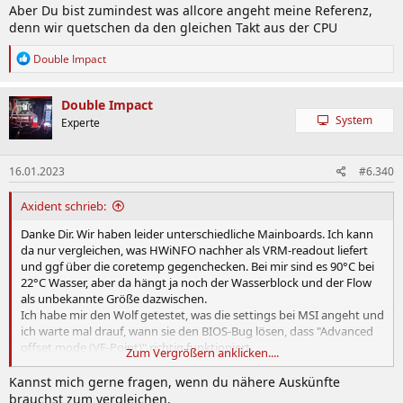
Aber Du bist zumindest was allcore angeht meine Referenz,
denn wir quetschen da den gleichen Takt aus der CPU
R
Double Impact
e
a
k
Double Impact
t
System
Experte
i
o
n
16.01.2023
#6.340
e
n
:
Axident schrieb:
Danke Dir. Wir haben leider unterschiedliche Mainboards. Ich kann
da nur vergleichen, was HWiNFO nachher als VRM-readout liefert
und ggf über die coretemp gegenchecken. Bei mir sind es 90°C bei
22°C Wasser, aber da hängt ja noch der Wasserblock und der Flow
als unbekannte Größe dazwischen.
Ich habe mir den Wolf getestet, was die settings bei MSI angeht und
ich warte mal drauf, wann sie den BIOS-Bug lösen, dass "Advanced
offset mode (VF-Point)" richtig funktioniert.
Zum Vergrößern anklicken....
Vorher kann ich mit der Spannung unter allcore nicht tiefer gehen,
obwohl das bis -0,1V möglich wäre, weil mir dann die 6GHz-Kerne
Kannst mich gerne fragen, wenn du nähere Auskünfte
abkacken. Ich habe im laufenden Betrieb in ganz seltenen Spitzen
brauchst zum vergleichen.