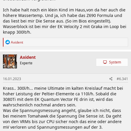
nur 1,408V vcore. Das ist erstmal okay.
Ich habe halt noch ein klein Kind im Haus,von da her auch die
Beitrag automatisch zusammengeführt:
16.01.2023
höhere Wassertemp. Und ja, ich habe das Z690 Formula und
das liest bei mir Die Sense aus. (So im Bios eingestellt).
Wasserblock ist bei mir der EK Velocity 2 mit Graka im Loop bei
knapp 300lt/h.
Aber Du bist zumindest was allcore angeht meine Referenz, denn
wir quetschen da den gleichen Takt aus der CPU
R
Axident
e
a
k
Axident
t
System
Experte
i
o
n
16.01.2023
#6.341
e
n
Krass.. 300l/h... meine Ultimate im kalten Kreislauf macht bei
:
hoher Leistung der Peltier-Elemente ca 110l/h. Sobald die
3080Ti mit dem EK Quantum Vector FE drin ist, wird das
wahrscheinlich nochmal anders sein.
Was die Spannungsmessung angeht, glaube ich nicht, dass
bei meinem Tomahawk die Spannung Die Sense ist. Da geht
von den VRMs bis zur CPU sicher noch das eine oder andere
mV verloren und Spannungsmessungen auf der 3.