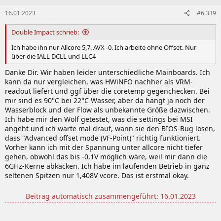
16.01.2023
#6.339
Double Impact schrieb:
Ich habe ihn nur Allcore 5,7. AVX -0. Ich arbeite ohne Offset. Nur
über die IALL DCLL und LLC4
Danke Dir. Wir haben leider unterschiedliche Mainboards. Ich
kann da nur vergleichen, was HWiNFO nachher als VRM-
readout liefert und ggf über die coretemp gegenchecken. Bei
mir sind es 90°C bei 22°C Wasser, aber da hängt ja noch der
Wasserblock und der Flow als unbekannte Größe dazwischen.
Ich habe mir den Wolf getestet, was die settings bei MSI
angeht und ich warte mal drauf, wann sie den BIOS-Bug lösen,
dass "Advanced offset mode (VF-Point)" richtig funktioniert.
Vorher kann ich mit der Spannung unter allcore nicht tiefer
gehen, obwohl das bis -0,1V möglich wäre, weil mir dann die
6GHz-Kerne abkacken. Ich habe im laufenden Betrieb in ganz
seltenen Spitzen nur 1,408V vcore. Das ist erstmal okay.
Beitrag automatisch zusammengeführt:
16.01.2023