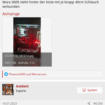
Mora 360lt steht hinter der Kiste mit je knapp 40cm Schlauch
verbunden
Anhänge
20230116_181414.jpg
948,5 KB · Aufrufe: 110
R
Phoenix2000
und
Wernersen
e
a
k
Axident
t
System
Experte
i
o
n
16.01.2023
#6.350
e