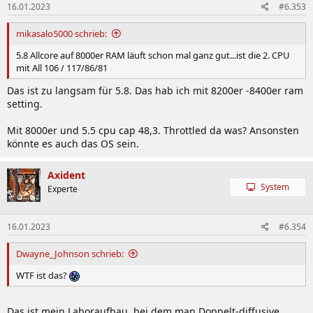
16.01.2023
#6.353
mikasalo5000 schrieb:
5.8 Allcore auf 8000er RAM läuft schon mal ganz gut...ist die 2. CPU
mit All 106 / 117/86/81
Das ist zu langsam für 5.8. Das hab ich mit 8200er -8400er ram
setting.
Mit 8000er und 5.5 cpu cap 48,3. Throttled da was? Ansonsten
könnte es auch das OS sein.
Axident
System
Experte
16.01.2023
#6.354
Dwayne_Johnson schrieb:
WTF ist das?
Das ist mein Laboraufbau, bei dem man Doppelt-diffusive