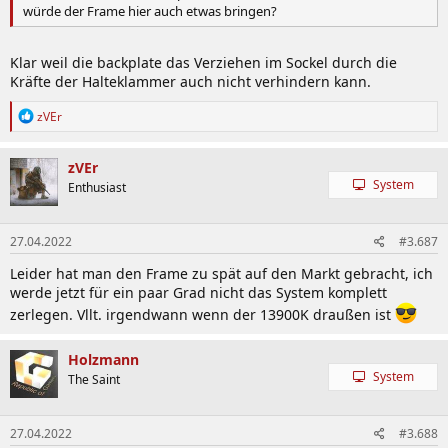
würde der Frame hier auch etwas bringen?
Klar weil die backplate das Verziehen im Sockel durch die
Kräfte der Halteklammer auch nicht verhindern kann.
R
zVEr
e
a
k
zVEr
t
System
Enthusiast
i
o
n
27.04.2022
#3.687
e
n
Leider hat man den Frame zu spät auf den Markt gebracht, ich
:
werde jetzt für ein paar Grad nicht das System komplett
zerlegen. Vllt. irgendwann wenn der 13900K draußen ist
Holzmann
System
The Saint
27.04.2022
#3.688