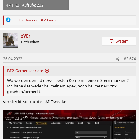
47,1 KB · Aufrufe: 232
R
ElectricDay
und
BF2-Gamer
e
a
k
zVEr
t
System
Enthusiast
i
o
n
26.04.2022
#3.674
e
n
:
BF2-Gamer schrieb:
Wo werden denn die zwei besten Kerne mit einem Stern markiert?
Ich habe das weder bei meinem Apex, noch bei meiner Strix
gesehen/bemerkt.
versteckt sich unter AI Tweaker