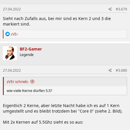
27.04.2022
#3.679
Sieht nach Zufalls aus, bei mir sind es Kern 2 und 3 die
markiert sind.
R
zVEr
e
a
k
BF2-Gamer
t
Legende
i
o
n
27.04.2022
#3.680
e
n
:
zVEr schrieb:
wie viele Kerne dürfen 5.5?
Eigentlich 2 Kerne, aber letzte Nacht habe ich es auf 1 Kern
umgestellt und es bleibt trotzdem bei "Core 0" (siehe 2. Bild).
Mit 2x Kernen auf 5.5Ghz sieht es so aus: