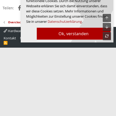
funktionelle Cookies. Durch die Nutzung unserer
n
Webseite erklären Sie sich damit einverstanden, dass
Facebook
X (Twitter)
Reddit
WhatsApp
E-Mail
Link
e
Teilen:
wir diese Cookies setzen. Mehr Informationen und
n
:
Möglichkeiten zur Einstellung unserer Cookies finden
Obe
Sie in unserer
Datenschutzerklärung
.
Overclocking - Prozessoren
Unte
Hardwareluxx 4.0
Deutsch
Ok, verstanden
refre
Kontakt
Nutzungsbedingungen
Datenschutz
Hilfe
Startseite
R
S
S