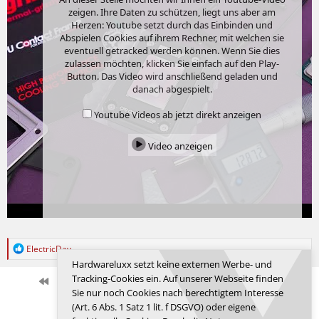
zeigen. Ihre Daten zu schützen, liegt uns aber am
Herzen: Youtube setzt durch das Einbinden und
Abspielen Cookies auf ihrem Rechner, mit welchen sie
eventuell getracked werden können. Wenn Sie dies
zulassen möchten, klicken Sie einfach auf den Play-
Button. Das Video wird anschließend geladen und
danach abgespielt.
Youtube Videos ab jetzt direkt anzeigen
Video anzeigen
R
ElectricDay
e
Hardwareluxx setzt keine externen Werbe- und
a
Tracking-Cookies ein. Auf unserer Webseite finden
k
Erste
Letzte
Vorherige
123 von 458
Nächste
Sie nur noch Cookies nach berechtigtem Interesse
t
Anmelden, um zu antworten.
i
(Art. 6 Abs. 1 Satz 1 lit. f DSGVO) oder eigene
o