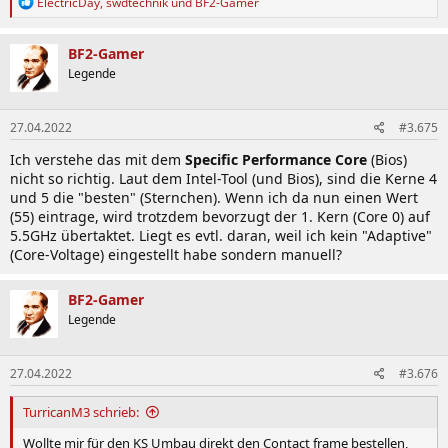
R
ElectricDay
,
swdtechnik
und
BF2-Gamer
e
a
k
BF2-Gamer
t
Legende
i
o
n
27.04.2022
#3.675
e
n
Ich verstehe das mit dem
Specific Performance Core
(Bios)
:
nicht so richtig. Laut dem Intel-Tool (und Bios), sind die Kerne 4
und 5 die "besten" (Sternchen). Wenn ich da nun einen Wert
(55) eintrage, wird trotzdem bevorzugt der 1. Kern (Core 0) auf
5.5GHz übertaktet. Liegt es evtl. daran, weil ich kein "Adaptive"
(Core-Voltage) eingestellt habe sondern manuell?
BF2-Gamer
Legende
27.04.2022
#3.676
TurricanM3 schrieb:
Wollte mir für den KS Umbau direkt den Contact frame bestellen,