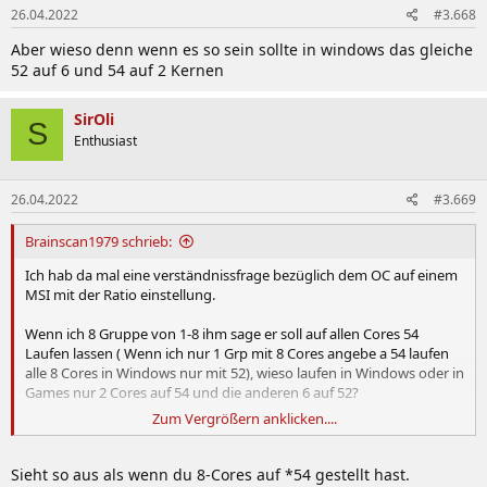
26.04.2022
#3.668
Aber wieso denn wenn es so sein sollte in windows das gleiche
52 auf 6 und 54 auf 2 Kernen
SirOli
S
Enthusiast
26.04.2022
#3.669
Brainscan1979 schrieb:
Ich hab da mal eine verständnissfrage bezüglich dem OC auf einem
MSI mit der Ratio einstellung.
Wenn ich 8 Gruppe von 1-8 ihm sage er soll auf allen Cores 54
Laufen lassen ( Wenn ich nur 1 Grp mit 8 Cores angebe a 54 laufen
alle 8 Cores in Windows nur mit 52), wieso laufen in Windows oder in
Games nur 2 Cores auf 54 und die anderen 6 auf 52?
Zum Vergrößern anklicken....
Anhang anzeigen 752974
An den Temps liegts nicht, und auch in der TVB Points ist auch alles
Sieht so aus als wenn du 8-Cores auf *54 gestellt hast.