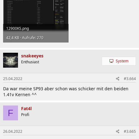
12900KS.png
42,4 KB · Aufrufe: 270
snakeeyes
System
Enthusiast
25.04.2022
#3.664
Da war meine SP93 aber schon was schicker mit den beiden
1.41v Kernen ^^
Fat4l
F
Profi
26.04.2022
#3.665