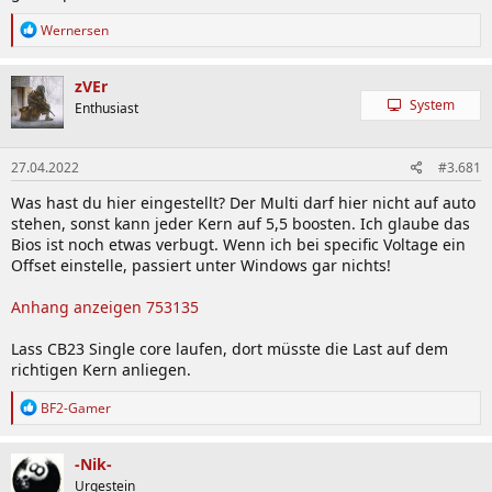
R
Wernersen
e
a
k
zVEr
t
System
Enthusiast
i
o
n
27.04.2022
#3.681
e
n
Was hast du hier eingestellt? Der Multi darf hier nicht auf auto
:
stehen, sonst kann jeder Kern auf 5,5 boosten. Ich glaube das
Bios ist noch etwas verbugt. Wenn ich bei specific Voltage ein
Offset einstelle, passiert unter Windows gar nichts!
Anhang anzeigen 753135
Lass CB23 Single core laufen, dort müsste die Last auf dem
richtigen Kern anliegen.
R
BF2-Gamer
e
a
k
-Nik-
t
Urgestein