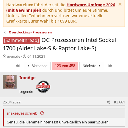
Hardwareluxx führt derzeit die
Hardware-Umfrage 2026
(mit Gewinnspiel)
durch und bittet um eure Stimme.
Unter allen Teilnehmern verlosen wir eine aktuelle
Grafikkarte Eurer Wahl bis 1099 EUR.
Overclocking - Prozessoren
OC Prozessoren Intel Sockel
[Sammelthread]
1700 (Alder Lake-S & Raptor Lake-S)
E
E
even.de
04.11.2021
r
r
Erste
Letzte
s
s
Vorherige
123 von 458
Nächste
t
t
e
e
IronAge
l
l
l
l
Legende
e
t
r
a
m
25.04.2022
#3.661
snakeeyes schrieb:
Genau, die Klemme hinterlässt unweigerlich ein paar Spuren.