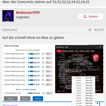
gleich eingestellt.
Aber die CoreLimits stehen auf 52,52,52,52,54,52,54,52
Brainscan1979
System
Urgestein
26.04.2022
#3.670
Auf die schnell ohne ins Bios zu gehen