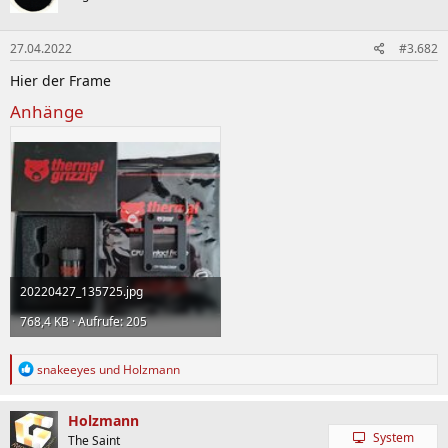
i
o
n
27.04.2022
#3.682
e
n
Hier der Frame
:
Anhänge
20220427_135725.jpg
768,4 KB · Aufrufe: 205
R
snakeeyes
und
Holzmann
e
a
k
Holzmann
t
System
The Saint
i