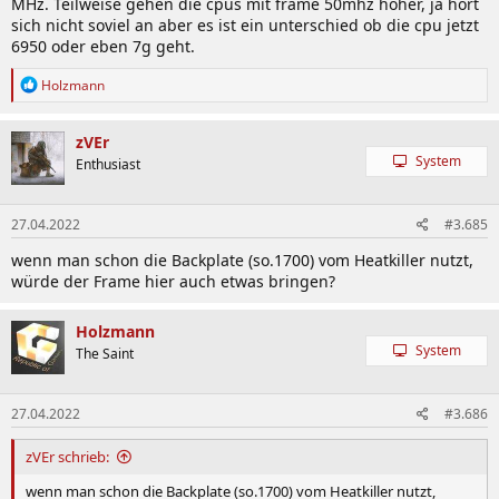
MHz. Teilweise gehen die cpus mit frame 50mhz höher, ja hört
sich nicht soviel an aber es ist ein unterschied ob die cpu jetzt
6950 oder eben 7g geht.
R
Holzmann
e
a
k
zVEr
t
System
Enthusiast
i
o
n
27.04.2022
#3.685
e
n
wenn man schon die Backplate (so.1700) vom Heatkiller nutzt,
:
würde der Frame hier auch etwas bringen?
Holzmann
System
The Saint
27.04.2022
#3.686
zVEr schrieb:
wenn man schon die Backplate (so.1700) vom Heatkiller nutzt,