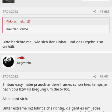
o
n
27.04.2022
#3.683
e
n
:
-Nik- schrieb:
Hier der Frame
Bitte berichte mal, wie sich der Einbau und das Ergebnis so
verhält.
-Nik-
Urgestein
27.04.2022
#3.684
Einbau easy, habe ja auch andere frames schon hier, temps je
nach cpu bzw Hs Biegung um die 5-10c.
Also lohnt sich.
Unter extreme ln2 lohnt sichs richtig, da geht es um jedes