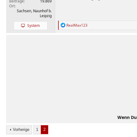
Beiträge
19.869
Ort
Sachsen, Naunhof b.
Leipzig
R
RealMax123
System
e
a
k
t
i
o
n
e
n
:
Wenn Du d
Vorherige
1
2