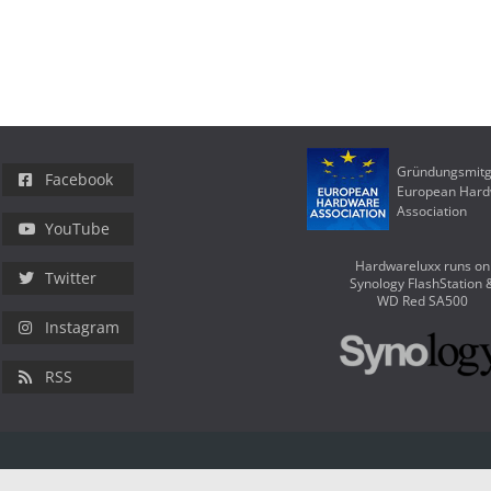
Gründungsmitg
Facebook
European Har
Association
YouTube
Hardwareluxx runs on
Twitter
Synology FlashStation 
WD Red SA500
Instagram
RSS