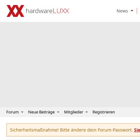
O
News
p
e
n
N
e
w
s
S
u
b
m
e
n
u
Forum
Neue Beiträge
Mitglieder
Registrieren
Sicherheitsmaßnahme! Bitte ändere dein Forum-Passwort.
Si