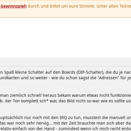
u
Gewinnspiel)
durch und bittet um eure Stimme. Unter allen Teilne
en Spaß kleine Schalter auf den Boards (DIP-Schalter), die du je n
dkarten und so weiter - wie du schon sagst die "Adressen" für je
l man ziemlich schnell heraus bekam warum etwas nicht funktioni
z.b. der Ton komplett sch* war, das Bild nicht so war wie es sollt
uptsächlich nur noch mit den IRQ zu tun, musstest die manuell 
 das war noch sehr nervig... mit der Zeit brauchte man sich abe
elativ einfach von der Hand - zumindest wenn ich mich recht entsin