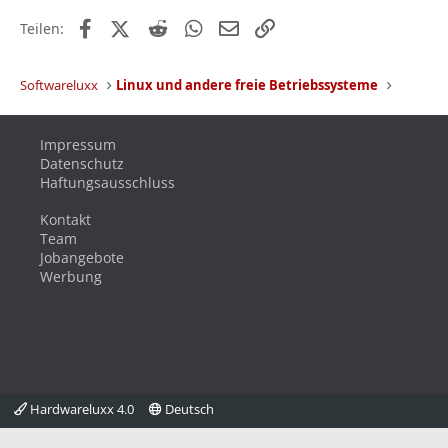
Facebook
X (Twitter)
Reddit
WhatsApp
E-Mail
Link
Teilen:
Softwareluxx
Linux und andere freie Betriebssysteme
Impressum
Datenschutz
Haftungsausschluss
Kontakt
Team
Jobangebote
Werbung
Hardwareluxx 4.0
Deutsch