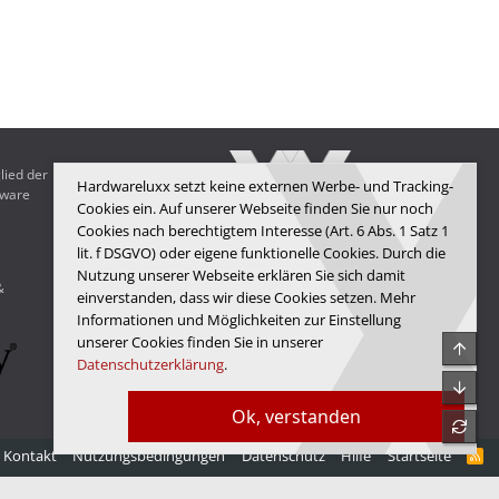
lied der
Hardwareluxx setzt keine externen Werbe- und Tracking-
dware
Cookies ein. Auf unserer Webseite finden Sie nur noch
Cookies nach berechtigtem Interesse (Art. 6 Abs. 1 Satz 1
lit. f DSGVO) oder eigene funktionelle Cookies. Durch die
Hardwareluxx Media GmbH
Nutzung unserer Webseite erklären Sie sich damit
&
© Copyright 2025 Hardwareluxx Media GmbH
einverstanden, dass wir diese Cookies setzen. Mehr
Informationen und Möglichkeiten zur Einstellung
unserer Cookies finden Sie in unserer
Obe
Datenschutzerklärung
.
Unte
Ok, verstanden
refre
Kontakt
Nutzungsbedingungen
Datenschutz
Hilfe
Startseite
R
S
S