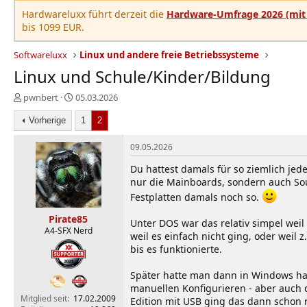
Hardwareluxx führt derzeit die
Hardware-Umfrage 2026 (mit 
bis 1099 EUR.
Softwareluxx
Linux und andere freie Betriebssysteme
Linux und Schule/Kinder/Bildung
E
E
pwnbert
05.03.2026
r
r
s
Vorherige
s
1
2
t
t
e
e
09.05.2026
l
l
Du hattest damals für so ziemlich jed
l
l
nur die Mainboards, sondern auch Soun
e
t
r
a
Festplatten damals noch so.
m
Pirate85
Unter DOS war das relativ simpel wei
A4-SFX Nerd
weil es einfach nicht ging, oder weil 
bis es funktionierte.
Später hatte man dann in Windows ha
manuellen Konfigurieren - aber auch
Mitglied seit
17.02.2009
Edition mit USB ging das dann schon r