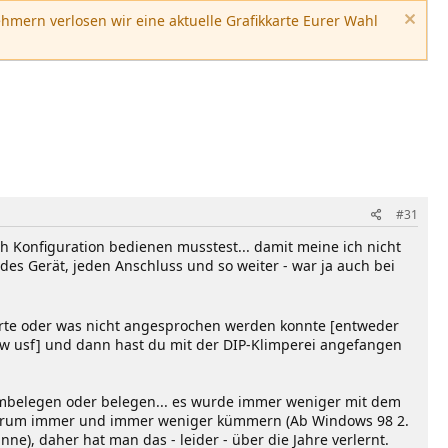
hmern verlosen wir eine aktuelle Grafikkarte Eurer Wahl
#31
ach Konfiguration bedienen musstest... damit meine ich nicht
des Gerät, jeden Anschluss und so weiter - war ja auch bei
erte oder was nicht angesprochen werden konnte [entweder
e usw usf] und dann hast du mit der DIP-Klimperei angefangen
umbelegen oder belegen... es wurde immer weniger mit dem
r darum immer und immer weniger kümmern (Ab Windows 98 2.
ne), daher hat man das - leider - über die Jahre verlernt.