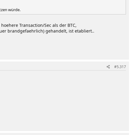
etzen würde.
s hoehere Transaction/Sec als der BTC,
r brandgefaehrlich) gehandelt, ist etabliert..
#5.317