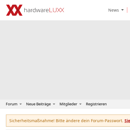
O
News
p
e
n
N
e
w
s
S
u
b
m
e
n
u
Forum
Neue Beiträge
Mitglieder
Registrieren
Sicherheitsmaßnahme! Bitte ändere dein Forum-Passwort.
Si