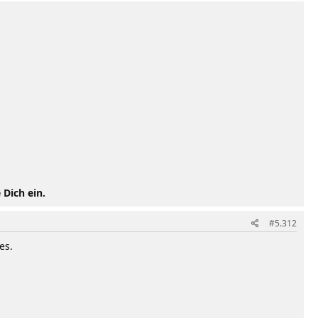
 Dich ein.
#5.312
es.