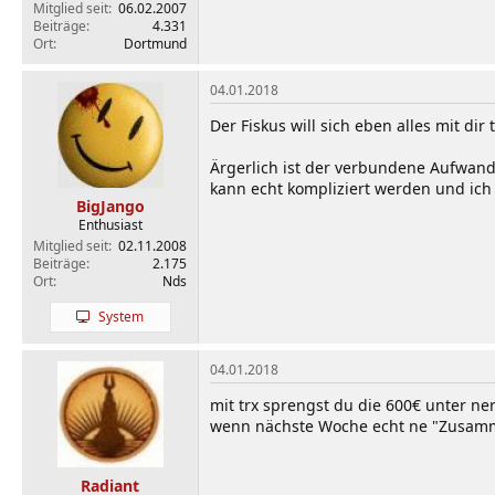
Mitglied seit
06.02.2007
Beiträge
4.331
Ort
Dortmund
04.01.2018
Der Fiskus will sich eben alles mit dir t
Ärgerlich ist der verbundene Aufwand
kann echt kompliziert werden und ich 
BigJango
Enthusiast
Mitglied seit
02.11.2008
Beiträge
2.175
Ort
Nds
System
04.01.2018
mit trx sprengst du die 600€ unter ne
wenn nächste Woche echt ne "Zusamme
Radiant