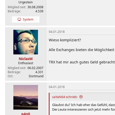
Urgestein
Mitglied seit
30.08.2008
Beiträge
4.539
System
04.01.2018
Wieso kompliziert?
Alle Exchanges bieten die Möglichkeit 
NiclasM
TRX hat mir auch gutes Geld gebracht 
Enthusiast
Mitglied seit
06.02.2007
Beiträge
4.331
Ort
Dortmund
04.01.2018
saYaN64 schrieb:
Glaubst du? Ich hab eher das Gefühl, dass 
Die Leute interessieren sich jetzt mehr fü
p4n0