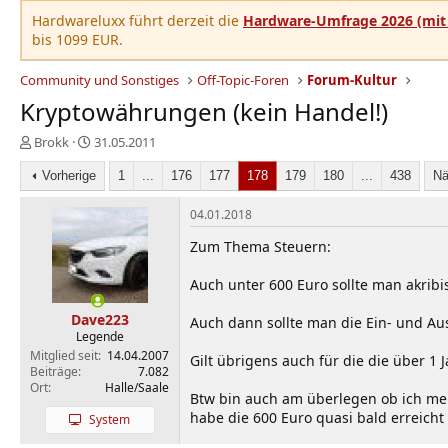
Hardwareluxx führt derzeit die
Hardware-Umfrage 2026 (mit 
bis 1099 EUR.
Community und Sonstiges
Off-Topic-Foren
Forum-Kultur
Kryptowährungen (kein Handel!)
E
E
Brokk
31.05.2011
r
r
s
Vorherige
s
1
...
176
177
178
179
180
...
438
Nä
t
t
e
e
04.01.2018
l
l
Zum Thema Steuern:
l
l
e
t
Auch unter 600 Euro sollte man akribi
r
a
m
Dave223
Auch dann sollte man die Ein- und A
Legende
Mitglied seit
14.04.2007
Gilt übrigens auch für die die über 1 J
Beiträge
7.082
Ort
Halle/Saale
Btw bin auch am überlegen ob ich meine
habe die 600 Euro quasi bald erreicht
System