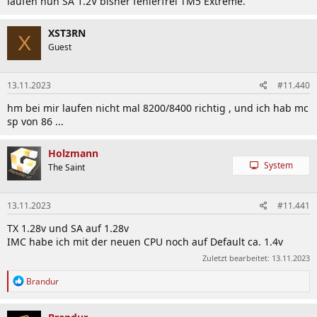
laufen nun SA 1.2V bisher fehlerfrei TM5 Extreme.
XST3RN
X
Guest
13.11.2023
#11.440
hm bei mir laufen nicht mal 8200/8400 richtig , und ich hab mc
sp von 86 ...
Holzmann
System
The Saint
13.11.2023
#11.441
TX 1.28v und SA auf 1.28v
IMC habe ich mit der neuen CPU noch auf Default ca. 1.4v
Zuletzt bearbeitet:
13.11.2023
R
Brandur
e
a
k