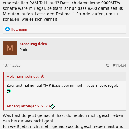
eingestellten RAM Takt läuft? Dass ich damit keine 9000MT/s
schaffe wäre mir egal, seltsam ist nur, dass 8200 damit seit 30
Minuten laufen. Lasse den Test mal 1 Stunde laufen, um zu
schauen, wie es sich verhält.
R
Holzmann
e
a
k
Marcus@ddr4
M
t
Profi
i
o
n
13.11.2023
#11.434
e
n
:
Holzmann schrieb:
Zwar erstmal nur auf XMP Basis aber immerhin, das Encore regelt
Anhang anzeigen 939370
Was hast du jetzt gemacht, hast du neulich nicht geschrieben
das bei dir was nicht geht.
Ich weiß jetzt nicht mehr genau was du geschrieben hast und