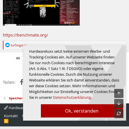
https://benchmate.org/
R
turbogear
e
Hardwareluxx setzt keine externen Werbe- und
a
Tracking-Cookies ein. Auf unserer Webseite finden
k
Erste
Letzte
Vorherige
382 von 526
Nächste
Sie nur noch Cookies nach berechtigtem Interesse
t
Anmelden, um zu antworten.
i
(Art. 6 Abs. 1 Satz 1 lit. f DSGVO) oder eigene
o
funktionelle Cookies. Durch die Nutzung unserer
n
Webseite erklären Sie sich damit einverstanden, dass
Facebook
X (Twitter)
Reddit
WhatsApp
E-Mail
Link
e
Teilen:
wir diese Cookies setzen. Mehr Informationen und
n
:
Möglichkeiten zur Einstellung unserer Cookies finden
Obe
Sie in unserer
Datenschutzerklärung
.
Speicher
Unte
Hardwareluxx 4.0
Deutsch
Ok, verstanden
refre
Kontakt
Nutzungsbedingungen
Datenschutz
Hilfe
Startseite
R
S
S