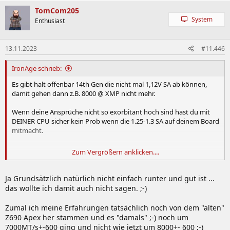
TomCom205
System
Enthusiast
13.11.2023
#11.446
IronAge schrieb:
Es gibt halt offenbar 14th Gen die nicht mal 1,12V SA ab können,
damit gehen dann z.B. 8000 @ XMP nicht mehr.
Wenn deine Ansprüche nicht so exorbitant hoch sind hast du mit
DEINER CPU sicher kein Prob wenn die 1.25-1.3 SA auf deinem Board
mitmacht.
Zum Vergrößern anklicken....
Andererseits berichten dann andere, dass sie wegen dem Droop auf
dem Encore die SA höher einstellen mussten, um z.B. die auf dem
Ja Grundsätzlich natürlich nicht einfach runter und gut ist ...
Vanilla Apex laufenden 8400/8600 stable zu bekommen.
das wollte ich damit auch nicht sagen. ;-)
Zumal ich meine Erfahrungen tatsächlich noch von dem "alten"
Z690 Apex her stammen und es "damals" ;-) noch um
7000MT/s+-600 ging und nicht wie jetzt um 8000+- 600 ;-)