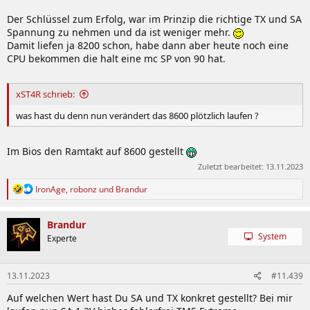
Der Schlüssel zum Erfolg, war im Prinzip die richtige TX und SA
Spannung zu nehmen und da ist weniger mehr.
Damit liefen ja 8200 schon, habe dann aber heute noch eine
CPU bekommen die halt eine mc SP von 90 hat.
xST4R schrieb:
was hast du denn nun verändert das 8600 plötzlich laufen ?
Im Bios den Ramtakt auf 8600 gestellt
Zuletzt bearbeitet:
13.11.2023
R
IronAge
,
robonz
und
Brandur
e
a
k
Brandur
t
System
Experte
i
o
n
13.11.2023
#11.439
e
n
Auf welchen Wert hast Du SA und TX konkret gestellt? Bei mir
: