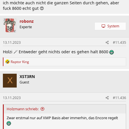
ich möchte auch nicht die ganzen Seiten durch gehen, aber
fuck 8600 echt gut 😍
robonz
System
Experte
13.11.2023
#11.435
Holzi 🪄 Entweder geht nichts oder es gehen halt 8600
R
Raptor King
e
a
k
XST3RN
X
t
Guest
i
o
n
13.11.2023
#11.436
e
n
:
Holzmann schrieb:
Zwar erstmal nur auf XMP Basis aber immerhin, das Encore regelt