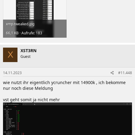
xmp.tweaked.jpg
66,1 KB · Aufrufe: 183
XST3RN
X
Guest
14.11.2023
#11.448
wie nutzt ihr eigentlich ycruncher mit 14900k , ich bekomme
nur noch diese Meldung
vst geht somit ja nicht mehr