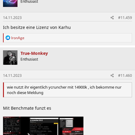
Enthusiast
i
o
n
14.11.2023
#11.459
e
n
Ich besitze eine Lizenz von Karhu
:
R
IronAge
e
a
k
True-Monkey
t
Enthusiast
i
o
n
14.11.2023
#11.460
e
n
:
wie nutzt ihr eigentlich ycruncher mit 14900k , ich bekomme nur
noch diese Meldung
Mit Benchmate funzt es