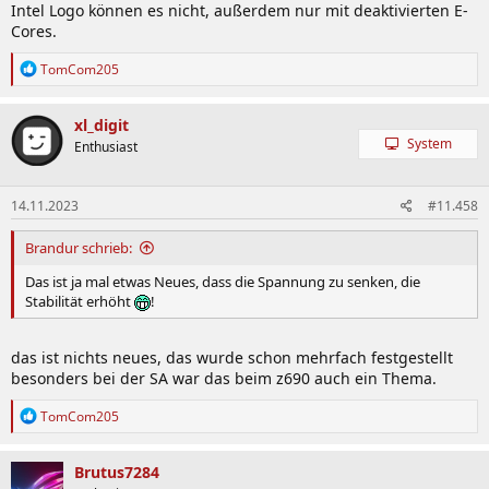
Intel Logo können es nicht, außerdem nur mit deaktivierten E-
Cores.
R
TomCom205
e
a
k
xl_digit
t
System
Enthusiast
i
o
n
14.11.2023
#11.458
e
n
:
Brandur schrieb:
Das ist ja mal etwas Neues, dass die Spannung zu senken, die
Stabilität erhöht
!
das ist nichts neues, das wurde schon mehrfach festgestellt
besonders bei der SA war das beim z690 auch ein Thema.
R
TomCom205
e
a
k
Brutus7284
t