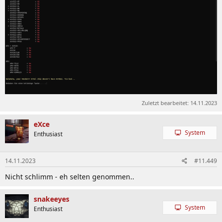
Zuletzt bearbeitet:
14.11.2023
eXce
System
Enthusiast
14.11.2023
#11.449
Nicht schlimm - eh selten genommen..
snakeeyes
System
Enthusiast