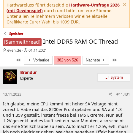
Hardwareluxx führt derzeit die
Hardware-Umfrage 2026
(mit Gewinnspiel)
durch und bittet um eure Stimme.
Unter allen Teilnehmern verlosen wir eine aktuelle
Grafikkarte Eurer Wahl bis 1099 EUR.
Speicher
Intel DDR5 RAM OC Thread
[Sammelthread]
E
E
even.de
01.11.2021
r
r
Erste
Letzte
s
s
Vorherige
382 von 526
Nächste
t
t
e
e
Brandur
l
l
System
Experte
l
l
e
t
r
a
13.11.2023
#11.431
m
Ich glaube, meine CPU kommt mit hoher SA Voltage nicht
zurecht. Habe mal das 8200er Profil geladen und SA auf 1.3
und 1.35V gestellt, instant freeze bei TM5 Extreme. Nun auf
1.2V gesenkt und es läuft seit ein paar Minuten, also scheint
das eine Stellschraube zu sein. Auto macht er 1.25V, evtl. muss
ich noch niedriger gehen. Welchen negativen Effekt hat denn