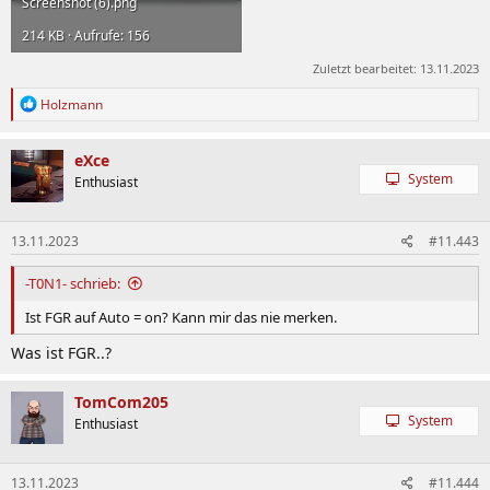
Screenshot (6).png
214 KB · Aufrufe: 156
Zuletzt bearbeitet:
13.11.2023
R
Holzmann
e
a
k
eXce
t
System
Enthusiast
i
o
n
13.11.2023
#11.443
e
n
:
-T0N1- schrieb:
Ist FGR auf Auto = on? Kann mir das nie merken.
Was ist FGR..?
TomCom205
System
Enthusiast
13.11.2023
#11.444