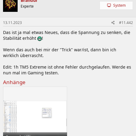
Brandur
t
System
Experte
i
o
n
13.11.2023
#11.442
e
n
Das ist ja mal etwas Neues, dass die Spannung zu senken, die
:
Stabilität erhöht
!
Wenn das auch bei mir der "Trick" war/ist, dann bin ich
wirklich überrascht.
Edit: 1h TM5 Extreme ist ohne Fehler durchgelaufen. Werde es
nun mal im Gaming testen.
Anhänge