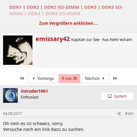
DDR1
|
DDR2
|
DDR2 SO-DIMM
|
DDR3
|
DDR3 SO-
DIMM
|
DDR4
|
DDR4 SO-DIMM
Zum Vergrößern anklicken....
»
Anhang A) Anleitung zum IC Auslesen
»
Anhang B) Vorlage zur Beteiligung an der Datenbank (optional)
W
emissary42
Kapitän zur See
·
Aus
Nehr'esham
r
i
DDR1
t
t
e
Modul-
n
Spezifikationen
Versio
b
Modellreihe
Teilenummer (PN)
(Größe, Takt,
SS/DS
Erste
Letzte
Vorherige
9 von 36
Nächste
Produ
y
Timings,
Spannung)
intruder1961
System
Enthusiast
Aeneon
512MB DDR-
AED660UD00-
UDIMM
400 3-3-3-8
SS
2005
04.08.2017
#241
500B98X
2.5V
Oh nein es ist schwarz, sorry.
AED760UD00-
1GB DDR-400
Versuche noch ein link dazu zu suchen.
UDIMM
DS
2008
500C98X
3-3-3-8 2.5V