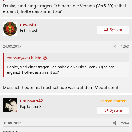
D40
36 1.35V
Danke, sind eingetragen. Ich habe die Version (Ver5.39) selbst
XPG
8GB DDR4-
ergänzt, hoffe das stimmt so?
Spectrix
AX4U360038G17-DR41
3600 17-18-18-
SS
D41
38 1.35V
devastor
XPG
8GB DDR4-
System
Enthusiast
Spectrix
AX4U413338G19-DT60
4133 19-19-19-
SS
D60G
39 1.40V
16GB DDR4-
24.08.2017
#263
XPG Z1
AX4U3000316G16-DWZ
3000 16-18-18-
DS
36 1.35V
emissary42 schrieb:
Apacer
Danke, sind eingetragen. Ich habe die Version (Ver5.39) selbst
ergänzt, hoffe das stimmt so?
8GB DDR4-
Commando
EK.16GA1.GEAK2
3200 16-18-18-
SS
38 1.35V
Muss ich heute mal nachschaue was auf dem Modul steht.
8GB DDR4-
Commando
EK.16GA4.GFAK2
3600 17-19-19-
SS
emissary42
Thread Starter
39 1.35V
Kapitän zur See
System
Asgard
8GB DDR4-
31.08.2017
#264
Loki w2 RGB
VMA45UG-MEC1U2AW2
3200 16-18-18-
SS
38 1.35V