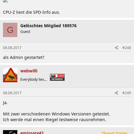
UDIMM
DS
KW14
25F-A
5-5-5-18 1.8V
CPU-Z liest die SPD-Info aus.
Samsung
Gelöschtes Mitglied 189576
512MB DDR2-
G
UDIMM
M378T6553BZ0-KCC
400 3-3-3-8
SS
KW05
Guest
1.8V
1GB DDR2-677
UDIMM
M378T2953EZ3-CE6
DS
KW50
08.08.2017
#248
5-5-5-15 1.8V
als Admin gestartet?
Transcend
1GB DDR2-800
JetRAM
JM2GDDR2-8K
DS
KW39
webwilli
5-6-6-18 1.80V
Wintec
Everybody lies...
WD2UE01GX818-
1GB DDR2-667
ECC UDIMM
DS
KW02 
667G-PJ
5-5-5-15 1.8V
08.08.2017
#249
Ja.
SO-DDR2
Mit zwei verschiedenen Windows Versionen getestet.
Ich werde mal einen Riegel testweise rausnehmen.
Modul-
Spezifikationen
Teilenummer
Version / 
emissary42
Thread Starter