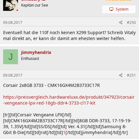
Modellreihe
(Größe, Takt,
SS/DS
(PN)
Produktio
Kapitän zur See
Timings,
System
Spannung)
Micron
09.08.2017
#250
Original
M470T5663QZ3-
2GB DDR2-667
DS
KW28 2008
Eventuell hat die 110f noch keinen X299 Support? Schreib Vitaly
UDIMM
CE6
5-5-5-15 1.80V
mal direkt an, er kann dir damit am ehesten weiter helfen.
DDR3
jimmyhendrix
J
Enthusiast
Modul-
Spezifikationen
09.08.2017
#251
Modellreihe
Teilenummer (PN)
(Größe, Takt,
SS/DS
Timings,
Corsair 2x8GB 3733 - CMK16GX4M2B3733C17R
Spannung)
https://preisvergleich.hardwareluxx.de/produkt/347923/corsair
ADATA
-vengeance-lpx-red-16gb-ddr4-3733-cl17-kit
2GB DDR3-
XPG Plus v2.0
AX3U2200PB2G8-DP2
2200 8-8-8-24
DS
-
[tr][td]Corsair Vengeane LPX[/td]
1.65V
[td]CMK16GX4M2B3733C17R[/td][td]8GB DDR-3733, 17-19-19-
4GB DDR3-
39, 1.35V[/td][td]SS/DS[/td][td] Ver. 4.31[/td][td]Samsung 8-
AX3U2933W4G12-DBV-
XPG V3
2933 12-14-14-
SS
Gbit B-Die[/td][td]rot[/td][td]
1
[/td][td]jimmyhendrix[/td][/tr]
RG
36 1.65V