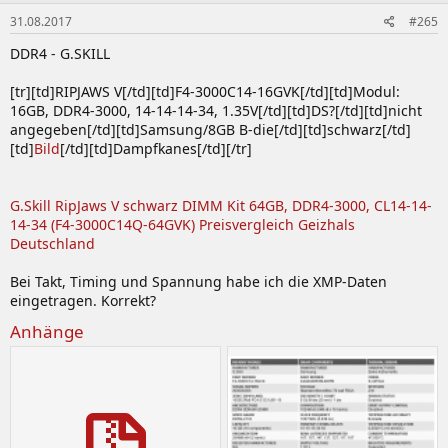
Platinum
CMD32GX4M4C3200C14M
3200 14-16-16-
SS
31.08.2017
#265
SE Blackout
36 1.35V
DDR4 - G.SKILL
Dominator
8GB DDR4-
Platinum
CMD32GX4M4C3200C14T
3200 14-16-16-
SS
[tr][td]RIPJAWS V[/td][td]F4-3000C14-16GVK[/td][td]Modul:
SE Torque
36 1.35V
16GB, DDR4-3000, 14-14-14-34, 1.35V[/td][td]DS?[/td][td]nicht
Dominator
16GB DDR4-
angegeben[/td][td]Samsung/8GB B-die[/td][td]schwarz[/td]
Platinum
CMD32GX4M2C3466C16W
3466 16-18-18-
DS
[td]
Bild
[/td][td]Dampfkanes[/td][/tr]
SE Contrast
36 1.35V
Dominator
8GB DDR4-
G.Skill RipJaws V schwarz DIMM Kit 64GB, DDR4-3000, CL14-14-
Platinum
CMT32GX4M4C3466C16
3466 16-18-18-
SS
14-34 (F4-3000C14Q-64GVK) Preisvergleich Geizhals
RGB
36 1.35V
Deutschland
Dominator
8GB DDR4-
Platinum
CMT16GX4M2C3600C18
3600 18-19-19-
SS
Bei Takt, Timing und Spannung habe ich die XMP-Daten
RGB
39 1.35V
eingetragen. Korrekt?
Dominator
8GB DDR4-
Anhänge
Platinum
CMT16GX4M2K3600C16
3600 16-18-18-
SS
RGB
36 1.35V
Dominator
8GB DDR4-
Platinum
CMT32GX4M4K3600C16
3600 16-18-18-
SS
RGB
36 1.35V
Dominator
16GB DDR4-