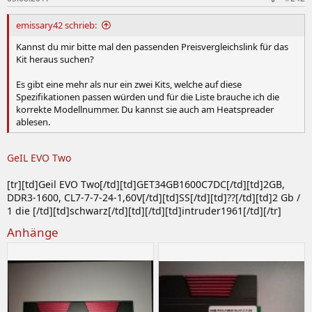
Infneon
emissary42 schrieb:
256MB DDR-
UDIMM
HYS64D32309GU-6
333 2.5-3-3-7
SS
KW05
Kannst du mir bitte mal den passenden Preisvergleichslink für das
2.5V
Kit heraus suchen?
Patriot
Es gibt eine mehr als nur ein zwei Kits, welche auf diese
Spezifikationen passen würden und für die Liste brauche ich die
1GB DDR-400
Value
PSD1G400
DS
KW41
korrekte Modellnummer. Du kannst sie auch am Heatspreader
3-4-4-8 2.5V
ablesen.
Qimonda
256MB DDR-
GeIL EVO Two
UDIMM
64D32300GU5B
400 3-3-3-8
SS
KW08
2.5V
[tr][td]Geil EVO Two[/td][td]GET34GB1600C7DC[/td][td]2GB,
DDR3-1600, CL7-7-7-24-1,60V[/td][td]SS[/td][td]??[/td][td]2 Gb /
Samsung
1 die [/td][td]schwarz[/td][td][/td][td]intruder1961[/td][/tr]
256MB
UDIMM
68L3223FTN-CCC
DDR400 3-3-3-
SS
KW15
Anhänge
8 2.5V
OCZ
Gold GX
1GB DDR1-500
OCZ5001024ELGEGXT
DS
2006
XTC
3-4-3-8 2.75v