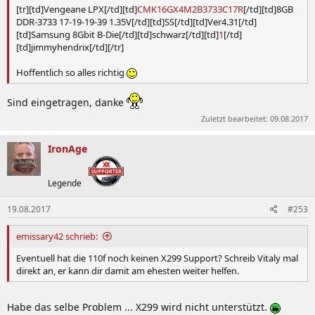
1.65V
[tr][td]Vengeane LPX[/td][td]
CMK16GX4M2B3733C17R
[/td][td]8GB
DDR-3733 17-19-19-39 1.35V[/td][td]SS[/td][td]Ver4.31[/td]
2GB DDR3-
[td]Samsung 8Gbit B-Die[/td][td]schwarz[/td][td]
1
[/td]
Dominator GT
CMT4GX3M2A1600C6
1600 6-6-6-20
DS
[td]jimmyhendrix[/td][/tr]
1.35V
2GB DDR3-
Hoffentlich so alles richtig
Dominator GT
CMG6GX3M3A1866C7
1866 7-8-7-20
DS
1.65V
Sind eingetragen, danke
2GB DDR3-
Zuletzt bearbeitet:
09.08.2017
Dominator GT
CMT6GX3M3A2000C8
2000 8-9-8-24
DS
1.65V
IronAge
2GB DDR3-
Dominator GT
CMT4GX3M2A2133C9
2133 9-10-9-24
DS
Legende
1.65V
2GB DDR3-
19.08.2017
#253
Dominator
CMGTX1
2400 9-11-9-27
DS
GTX
1.65V
emissary42 schrieb:
4GB DDR3-
Dominator
Eventuell hat die 110f noch keinen X299 Support? Schreib Vitaly mal
CMD8GX3M2A2133C9
2133 9-11-10-
DS
Platinum
direkt an, er kann dir damit am ehesten weiter helfen.
27 1.50V
4GB DDR3-
Dominator
Habe das selbe Problem ... X299 wird nicht unterstützt.
CMD16GX3M4A2133C9
2133 9-11-10-
DS
Platinum