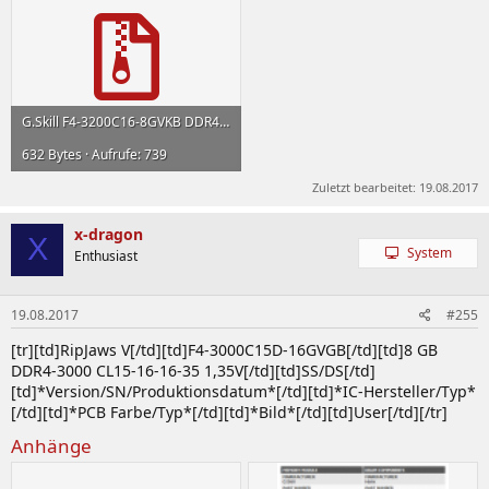
31 1.65V
Crucial
4GB DDR3L-
Ballistix
BLT4G3D1608ET3LX0
1600 8-8-8-24
DS
Tactical LP
1.35V
G.Skill F4-3200C16-8GVKB DDR4-2133P with XMP.zip
8GB DDR3L-
Ballistix
632 Bytes · Aufrufe: 739
BLT8G3D1608ET3LX0
1600 8-8-8-24
DS
Tactical LP
1.35V
Zuletzt bearbeitet:
19.08.2017
8GB DDR3-
Value ECC
CT2KIT102472BA186D
1866 13-13-13-
DS
x-dragon
X
32 1.5V
System
Enthusiast
Elixir
4GB DDR3-
Original
M2F4GH64CB8HBN6N-
19.08.2017
#255
1333 9-9-9-24
DS
UDIMM
CG
1.50V
[tr][td]RipJaws V[/td][td]F4-3000C15D-16GVGB[/td][td]8 GB
DDR4-3000 CL15-16-16-35 1,35V[/td][td]SS/DS[/td]
Elpida
[td]*Version/SN/Produktionsdatum*[/td][td]*IC-Hersteller/Typ*
4GB DDR3-
[/td][td]*PCB Farbe/Typ*[/td][td]*Bild*[/td][td]User[/td][/tr]
ECC UDIMM
EBJ40EG8BFWB-JS-F
1866 13-13-13-
SS
32 1.50V
Anhänge
Exceleram