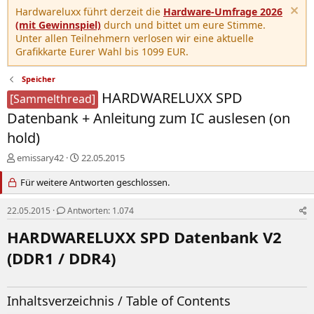
Hardwareluxx führt derzeit die
Hardware-Umfrage 2026
(mit Gewinnspiel)
durch und bittet um eure Stimme.
Unter allen Teilnehmern verlosen wir eine aktuelle
Grafikkarte Eurer Wahl bis 1099 EUR.
Speicher
HARDWARELUXX SPD
[Sammelthread]
Datenbank + Anleitung zum IC auslesen (on
hold)
E
E
emissary42
22.05.2015
r
r
s
Für weitere Antworten geschlossen.
s
t
t
e
e
22.05.2015
Antworten: 1.074
l
l
HARDWARELUXX SPD Datenbank V2
l
l
e
t
(DDR1 / DDR4)
r
a
m
Inhaltsverzeichnis / Table of Contents