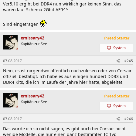
1GB DDR2-667
Ver5.10 ergibt bei DDR4 nun wirklich gar keinen Sinn, das
UDIMM
AET760UD00-370A98Z
DS
KW51
4-4-4-12 1.8V
wären laut Schema 2Gbit AFR^^
Kingston
512MB DDR2-
Sind eingetragen
Value
9905315-005.A02L
667 5-5-5-15
SS
KW27
1.8V
emissary42
Thread Starter
Kapitän zur See
2GB DDR2-667
System
Value
KVR533D2N4K2/4G
DS
KW09
4-4-4-12 1.8V
07.08.2017
#245
2GB DDR2-800
Value
KVR800D2N5/2G
DS
KW31
5-5-5-18 1.8V
Nein, es ist nirgendwo öffentlich nachzulesen oder von Corsair
Komputer
offiziell bestätigt. Ich habe es aus einigen hundert DDR3 und
Bay
DDR4 Kits, die ich im Laufe der Jahre hier hatte, abgeleitet.
2GB DDR2-667
ECC UDIMM
V01D2LF2GB18818867
DS
03/2
5-5-5-15 1.8V
emissary42
Thread Starter
Kapitän zur See
MDT
System
1GB DDR2-800
Value
M924-800-16
DS
KW48
5-5-5-18 1.8V
07.08.2017
#246
OCI
Das würde ich so nicht sagen, es gibt auch bei Corsair nicht
1GB DDR2-
wenige Modelle, die nur einen ganz bestimmten IC Typ