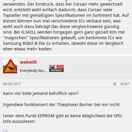
Infinity
04701G16CY5U2D
1066 6-7-7-24
DS
verwenden. Der Eindruck, dass bei Corsair mehr gewechselt
1.8V
wird, entsteht wohl einfach dadurch, dass Corsair viele
Topseller mit gemäßigten Spezifikationen im Sortiment hat. Auf
OCZ
diesen können nun mal verschiedene ICs verbaut sein, was
1GB DDR2-800
Platinum
OCZ2P800R22GK
DS
wohl auch dazu beträgt das diese vergleichsweise günstig
5-5-5-15 1.8V
sind. Bei G.SKILL werden hingegen gern ganz gezielt Kits mit
2GB DDR2-
"magischen" Spezifikationen gekauft, um bestimmte ICs wie
Platinum
OCZ2P10664GK
1066 5-5-5-18
DS
2007
Samsung 8Gbit B-Die zu erhalten, obwohl diese im Vergleich
2.2V
eben etwas mehr kosten.
Qimonda
webwilli
HYS64T128020EU-3S-
1GB DDR2-667
UDIMM
DS
KW20
B2
5-5-5-18 1.8V
Everybody lies...
512MB DDR2-
08.08.2017
#247
ECC UDIMM
HYS72T64000HU-3-SB
667 5-5-5-15
SS
KW36
1.8V
Kann mir bitte jemand behilflich sein?
Irgendwie funktioniert der Thaiphoon Burner bei mir nicht.
HYS64T128020EU-2.5-
1GB DDR2-800
UDIMM
DS
KW13
C
6-6-6-16 1.8V
Unter dem Punkt EEPROM gibt es keine Möglichkeit die SPD-
Info auszulesen:
HYS64T512020EU-
4GB DDR2-800