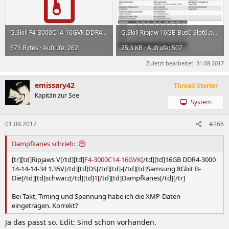
Platinum
CMT64GX4M4Z3600C16
3600 16-18-18-
DS
RGB
36 1.35V
8GB DDR4-
G.Skill F4-3000C14-16GVK DDR4-2133 with XMP.thp.zip
G.Skill Ripjaw 16GB Bus0 Slot0.png
Vengeance
CMU16GX4M2C3200C16
3200 16-18-18-
DS
LED
673 Bytes · Aufrufe: 262
25,3 KB · Aufrufe: 507
36 1.35V
Zuletzt bearbeitet:
31.08.2017
8GB DDR4-
Vengeance
CMU32GX4M4C3200C16
3200 16-18-18-
SS
LED
36 1.35V
emissary42
Thread Starter
Kapitän zur See
16GB DDR4-
Vengeance
System
CMU64GX4M4C3200C16
3200 16-18-18-
DS
LED
36 1.35V
01.09.2017
#266
8GB DDR4-
Vengeance
CMU32GX4M4C3400C16
3400 16-18-18-
SS
Dampfkanes schrieb:
LED
36 1.35V
[tr][td]Ripjaws V[/td][td]
F4-3000C14-16GVK
[/td][td]16GB DDR4-3000
8GB DDR4-
14-14-14-34 1.35V[/td][td]DS[/td][td]-[/td][td]Samsung 8Gbit B-
Vengeance
CMK16GX4M2A2400C14
DS
2400 14-16-16-
Die[/td][td]schwarz[/td][td]
1
[/td][td]Dampfkanes[/td][/tr]
LPX
CMK16GX4M2A2400C14
SS
31 1.2V
Bei Takt, Timing und Spannung habe ich die XMP-Daten
16GB DDR4-
eingetragen. Korrekt?
Vengeance
CMK32GX4M2A2400C14
2400 14-16-16-
DS
LPX
Ja das passt so. Edit: Sind schon vorhanden.
31 1.20V