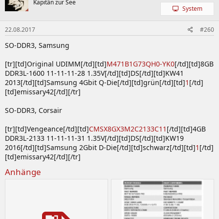
Kapitän zur See
System
2GB DDR3-
Reaper HPC
OCZ3RPR2133C7LV4GK
2133 7-10-7-27
DS
LV
22.08.2017
#260
1.65V
Patriot
SO-DDR3, Samsung
4GB DDR3-
Viper Xtreme
[tr][td]Original UDIMM[/td][td]
M471B1G73QH0-YK0
[/td][td]8GB
PXD38G2400C11K
2400 11-11-11-
DS
Division 2
DDR3L-1600 11-11-11-28 1.35V[/td][td]DS[/td][td]KW41
30 1.65v
2013[/td][td]Samsung 4Gbit Q-Die[/td][td]grün[/td][td]
1
[/td]
Samsung
[td]emissary42[/td][/tr]
2GB DDR3-
SO-DDR3, Corsair
UDIMM
M391B5673EH1-CH9
1333 9-9-9-24
DS
1.5V
[tr][td]Vengeance[/td][td]
CMSX8GX3M2C2133C11
[/td][td]4GB
DDR3L-2133 11-11-11-31 1.35V[/td][td]DS[/td][td]KW19
4GB DDR3L-
2016[/td][td]Samsung 2Gbit D-Die[/td][td]schwarz[/td][td]
1
[/td]
ECC UDIMM
M391B5273DH0-YH9
1333 9-9-9-24
DS
[td]emissary42[/td][/tr]
1.35V
Anhänge
4GB DDR3-
UDIMM
M378B5273DH0-CK0
1600 11-11-11-
DS
28 1.50V
4GB DDR3-
ECC UDIMM
M391B5273DH0-YK0
1600 11-11-11-
DS