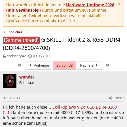
Hardwareluxx führt derzeit die
Hardware-Umfrage 2026
(mit Gewinnspiel)
durch und bittet um eure Stimme.
Unter allen Teilnehmern verlosen wir eine aktuelle
Grafikkarte Eurer Wahl bis 1099 EUR.
Speicher
G.SKILL Trident Z & RGB DDR4
[Sammelthread]
(DDR4-2800/4700)
E
E
emissary42
03.06.2015
r
r
Erste
Letzte
s
Vorherige
s
23 von 82
Nächste
t
t
e
e
wunder
l
l
Enthusiast
l
l
e
t
r
a
07.01.2017
#661
m
Hi, ich habe auch diese
G.Skill RipJaws V 2x16GB DDR4-3200
CL14
laufen ohne mucken mit 4000 CL17 1,395v und da ist noch
luft nach oben habe erstmal nicht weiter getestet. (da die 4000
eine schöne zahl ist lol)