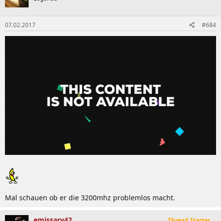
07.02.2017
#684
Mal schauen ob er die 3200mhz problemlos macht.
emissary42
Thread Starter