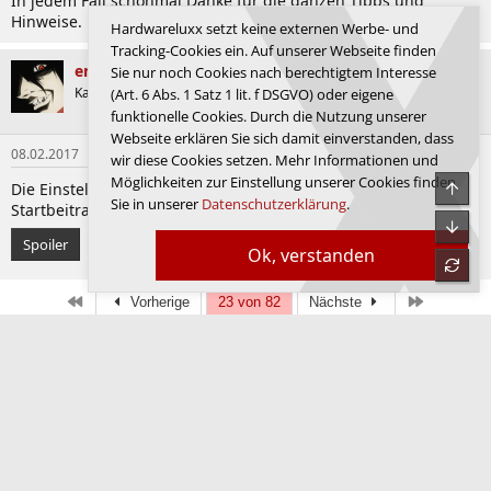
In jedem Fall schonmal Danke für die ganzen Tipps und
Hinweise.
Hardwareluxx setzt keine externen Werbe- und
Tracking-Cookies ein. Auf unserer Webseite finden
emissary42
Sie nur noch Cookies nach berechtigtem Interesse
Thread Starter
Kapitän zur See
(Art. 6 Abs. 1 Satz 1 lit. f DSGVO) oder eigene
System
funktionelle Cookies. Durch die Nutzung unserer
Webseite erklären Sie sich damit einverstanden, dass
08.02.2017
#690
wir diese Cookies setzen. Mehr Informationen und
Möglichkeiten zur Einstellung unserer Cookies finden
Obe
Die Einstellung ist sogar auf den BIOS Screenshots im
Sie in unserer
Datenschutzerklärung
.
Startbeitrag des Apex Sammelthreads zu sehen:
Unte
Spoiler
Ok, verstanden
refre
Erste
Letzte
Vorherige
23 von 82
Nächste
Anmelden, um zu antworten.
Facebook
X (Twitter)
Reddit
WhatsApp
E-Mail
Link
Teilen:
Speicher
Hardwareluxx 4.0
Deutsch