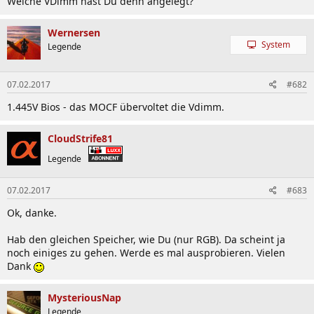
Welche VDimm hast Du denn angelegt?
Wernersen
System
Legende
07.02.2017
#682
1.445V Bios - das MOCF übervoltet die Vdimm.
CloudStrife81
Legende
07.02.2017
#683
Ok, danke.
Hab den gleichen Speicher, wie Du (nur RGB). Da scheint ja
noch einiges zu gehen. Werde es mal ausprobieren. Vielen
Dank
MysteriousNap
Legende