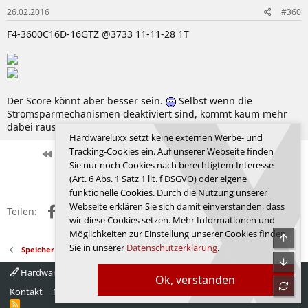
26.02.2016
#360
F4-3600C16D-16GTZ @3733 11-11-28 1T
Der Score könnt aber besser sein.
Selbst wenn die
Stromsparmechanismen deaktiviert sind, kommt kaum mehr
dabei raus.
Hardwareluxx setzt keine externen Werbe- und
Tracking-Cookies ein. Auf unserer Webseite finden
Erste
Letzte
Vorherige
12 von 82
Nächste
Sie nur noch Cookies nach berechtigtem Interesse
Anmelden, um zu antworten.
(Art. 6 Abs. 1 Satz 1 lit. f DSGVO) oder eigene
funktionelle Cookies. Durch die Nutzung unserer
Webseite erklären Sie sich damit einverstanden, dass
Facebook
X (Twitter)
Reddit
WhatsApp
E-Mail
Link
Teilen:
wir diese Cookies setzen. Mehr Informationen und
Möglichkeiten zur Einstellung unserer Cookies finden
Obe
Sie in unserer
Datenschutzerklärung
.
Speicher
Unte
Hardwareluxx 4.0
Deutsch
Ok, verstanden
refre
Kontakt
Nutzungsbedingungen
Datenschutz
Hilfe
Startseite
R