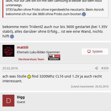
läuft, nur zur Zeit bin ich mit den Samsung-B besser auf dem Asus
unterwegs.
3733 laufen ohne Probs ohne irgendwelche neustarts. Beim Asrock
bekomme ich nur die 3600 ohne Probs zum booten
bekomme mein TridentZ auch nur bis 3600 gestartet (bei 1.35V
stabil), alles darüber ohne Erfolg... ist wie eine Wand, nichts
hilft
mattiii
System
Ehemals-Luku-Bilder-Spammer
Hardwareluxx Team
25.02.2016
#359
ach was Stulle
find 3200Mhz CL16 und 1.2V ja auch recht
interessant.
Zuletzt bearbeitet:
26.02.2016
Digg
D
Guest