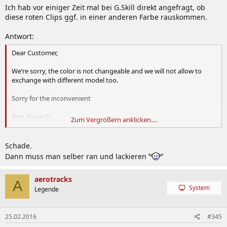
Ich hab vor einiger Zeit mal bei G.Skill direkt angefragt, ob
diese roten Clips ggf. in einer anderen Farbe rauskommen.
Antwort:
Dear Customer,
We’re sorry, the color is not changeable and we will not allow to
exchange with different model too.
Sorry for the inconvenient
Best Regards
Zum Vergrößern anklicken....
Tech Support Team
F.A.E
Schade.
G.SKILL international
Dann muss man selber ran und lackieren
aerotracks
A
System
Legende
25.02.2016
#345