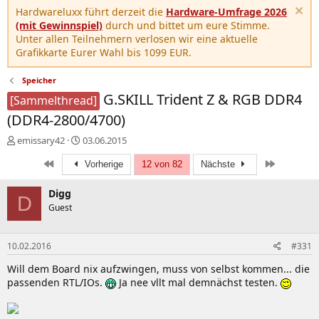
Hardwareluxx führt derzeit die
Hardware-Umfrage 2026
(mit Gewinnspiel)
durch und bittet um eure Stimme.
Unter allen Teilnehmern verlosen wir eine aktuelle
Grafikkarte Eurer Wahl bis 1099 EUR.
Speicher
G.SKILL Trident Z & RGB DDR4
[Sammelthread]
(DDR4-2800/4700)
E
E
emissary42
03.06.2015
r
r
Erste
Letzte
s
Vorherige
s
12 von 82
Nächste
t
t
e
e
Digg
D
l
l
Guest
l
l
e
t
r
a
10.02.2016
#331
m
Will dem Board nix aufzwingen, muss von selbst kommen... die
passenden RTL/IOs.
Ja nee vllt mal demnächst testen.