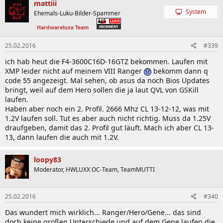
mattiii
System
Ehemals-Luku-Bilder-Spammer
Hardwareluxx Team
25.02.2016
#339
ich hab heut die F4-3600C16D-16GTZ bekommen. Laufen mit
XMP leider nicht auf meinem VIII Ranger
bekomm dann q
code 55 angezeigt. Mal sehen, ob asus da noch Bios Updates
bringt, weil auf dem Hero sollen die ja laut QVL von GSKill
laufen.
Haben aber noch ein 2. Profil. 2666 Mhz CL 13-12-12, was mit
1.2V laufen soll. Tut es aber auch nicht richtig. Muss da 1.25V
draufgeben, damit das 2. Profil gut läuft. Mach ich aber CL 13-
13, dann laufen die auch mit 1.2V.
loopy83
Moderator, HWLUXX OC-Team, TeamMUTTI
25.02.2016
#340
Das wundert mich wirklich... Ranger/Hero/Gene... das sind
doch keine großen Unterschiede und auf dem Gene laufen die