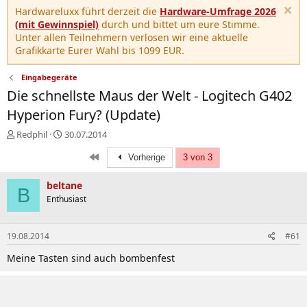
Hardwareluxx führt derzeit die
Hardware-Umfrage 2026
(mit Gewinnspiel)
durch und bittet um eure Stimme.
Unter allen Teilnehmern verlosen wir eine aktuelle
Grafikkarte Eurer Wahl bis 1099 EUR.
Eingabegeräte
Die schnellste Maus der Welt - Logitech G402
Hyperion Fury? (Update)
E
E
Redphil
30.07.2014
r
r
Erste
s
s
Vorherige
3 von 3
t
t
e
e
beltane
B
l
l
Enthusiast
l
l
e
t
r
a
19.08.2014
#61
m
Meine Tasten sind auch bombenfest