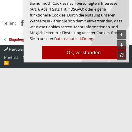
Sie nur noch Cookies nach berechtigtem Interesse
Anmelden, um zu antworten.
(Art. 6 Abs. 1 Satz 1 lit. f DSGVO) oder eigene
funktionelle Cookies. Durch die Nutzung unserer
Webseite erklären Sie sich damit einverstanden, dass
Facebook
X (Twitter)
Reddit
WhatsApp
E-Mail
Link
Teilen:
wir diese Cookies setzen. Mehr Informationen und
Möglichkeiten zur Einstellung unserer Cookies finden
Obe
Sie in unserer
Datenschutzerklärung
.
Eingabegeräte
Unte
Hardwareluxx 4.0
Deutsch
Ok, verstanden
refre
Kontakt
Nutzungsbedingungen
Datenschutz
Hilfe
Startseite
R
S
S