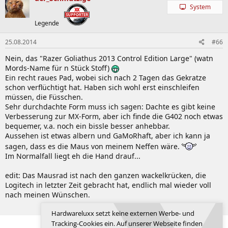
System
Legende
25.08.2014
#66
Nein, das "Razer Goliathus 2013 Control Edition Large" (watn
Mords-Name für n Stück Stoff)
Ein recht raues Pad, wobei sich nach 2 Tagen das Gekratze
schon verflüchtigt hat. Haben sich wohl erst einschleifen
müssen, die Füsschen.
Sehr durchdachte Form muss ich sagen: Dachte es gibt keine
Verbesserung zur MX-Form, aber ich finde die G402 noch etwas
bequemer, v.a. noch ein bissle besser anhebbar.
Aussehen ist etwas albern und GaMoRhaft, aber ich kann ja
sagen, dass es die Maus von meinem Neffen wäre.
Im Normalfall liegt eh die Hand drauf...
edit: Das Mausrad ist nach den ganzen wackelkrücken, die
Logitech in letzter Zeit gebracht hat, endlich mal wieder voll
nach meinen Wünschen.
Zuletzt bearbeitet:
25.08.2014
Hardwareluxx setzt keine externen Werbe- und
Tracking-Cookies ein. Auf unserer Webseite finden
Erste
Vorherige
3 von 3