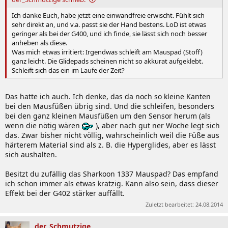
Ich danke Euch, habe jetzt eine einwandfreie erwischt. Fühlt sich
sehr direkt an, und v.a. passt sie der Hand bestens. LoD ist etwas
geringer als bei der G400, und ich finde, sie lässt sich noch besser
anheben als diese.
Was mich etwas irritiert: Irgendwas schleift am Mauspad (Stoff)
ganz leicht. Die Glidepads scheinen nicht so akkurat aufgeklebt.
Schleift sich das ein im Laufe der Zeit?
Das hatte ich auch. Ich denke, das da noch so kleine Kanten
bei den Mausfüßen übrig sind. Und die schleifen, besonders
bei den ganz kleinen Mausfüßen um den Sensor herum (als
wenn die nötig wären
), aber nach gut ner Woche legt sich
das. Zwar bisher nicht völlig, wahrscheinlich weil die Füße aus
härterem Material sind als z. B. die Hyperglides, aber es lässt
sich aushalten.
Besitzt du zufällig das Sharkoon 1337 Mauspad? Das empfand
ich schon immer als etwas kratzig. Kann also sein, dass dieser
Effekt bei der G402 stärker auffällt.
Zuletzt bearbeitet:
24.08.2014
der_Schmutzige