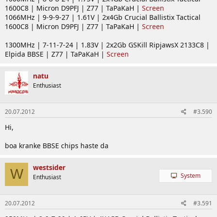
1600C8 | Micron D9PFJ | Z77 | TaPaKaH |
Screen
1066MHz | 9-9-9-27 | 1.61V | 2x4Gb Crucial Ballistix Tactical
1600C8 | Micron D9PFJ | Z77 | TaPaKaH |
Screen
1300MHz | 7-11-7-24 | 1.83V | 2x2Gb GSKill RipjawsX 2133C8 |
Elpida BBSE | Z77 | TaPaKaH |
Screen
natu
Enthusiast
20.07.2012
#3.590
Hi,
boa kranke BBSE chips haste da
westsider
W
System
Enthusiast
20.07.2012
#3.591