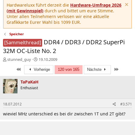
Hardwareluxx führt derzeit die
Hardware-Umfrage 2026
(mit Gewinnspiel)
durch und bittet um eure Stimme.
Unter allen Teilnehmern verlosen wir eine aktuelle
Grafikkarte Eurer Wahl bis 1099 EUR.
Speicher
DDR4 / DDR3 / DDR2 SuperPi
[Sammelthread]
32M OC-Liste No. 2
E
E
stunned_guy
19.10.2009
r
r
Erste
Letzte
s
Vorherige
s
120 von 165
Nächste
t
t
e
e
TaPaKaH
l
l
Enthusiast
l
l
e
t
r
a
18.07.2012
#3.571
m
wieviel MHz unterschied es bei dir zwischen 1T und 2T gibt?