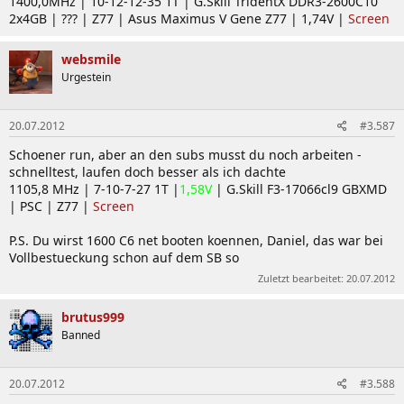
1400,0MHz | 10-12-12-35 1T | G.Skill TridentX DDR3-2600C10
2x4GB | ??? | Z77 | Asus Maximus V Gene Z77 | 1,74V |
Screen
websmile
Urgestein
20.07.2012
#3.587
Schoener run, aber an den subs musst du noch arbeiten -
schnelltest, laufen doch besser als ich dachte
1105,8 MHz | 7-10-7-27 1T |
1,58V
| G.Skill F3-17066cl9 GBXMD
| PSC | Z77 |
Screen
P.S. Du wirst 1600 C6 net booten koennen, Daniel, das war bei
Vollbestueckung schon auf dem SB so
Zuletzt bearbeitet:
20.07.2012
brutus999
Banned
20.07.2012
#3.588