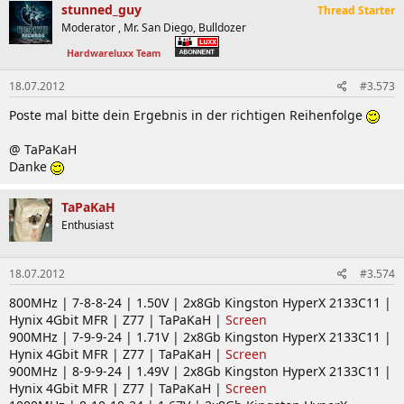
stunned_guy
Thread Starter
Moderator , Mr. San Diego, Bulldozer
Hardwareluxx Team
18.07.2012
#3.573
Poste mal bitte dein Ergebnis in der richtigen Reihenfolge
@ TaPaKaH
Danke
TaPaKaH
Enthusiast
18.07.2012
#3.574
800MHz | 7-8-8-24 | 1.50V | 2x8Gb Kingston HyperX 2133C11 |
Hynix 4Gbit MFR | Z77 | TaPaKaH |
Screen
900MHz | 7-9-9-24 | 1.71V | 2x8Gb Kingston HyperX 2133C11 |
Hynix 4Gbit MFR | Z77 | TaPaKaH |
Screen
900MHz | 8-9-9-24 | 1.49V | 2x8Gb Kingston HyperX 2133C11 |
Hynix 4Gbit MFR | Z77 | TaPaKaH |
Screen