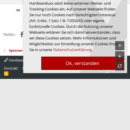
Hardwareluxx setzt keine externen Werbe- und
Tracking-Cookies ein. Auf unserer Webseite finden
Erste
Letzte
Vorherige
120 von 165
Nächste
Sie nur noch Cookies nach berechtigtem Interesse
Anmelden, um zu antworten.
(Art. 6 Abs. 1 Satz 1 lit. f DSGVO) oder eigene
funktionelle Cookies. Durch die Nutzung unserer
Webseite erklären Sie sich damit einverstanden, dass
Facebook
X (Twitter)
Reddit
WhatsApp
E-Mail
Link
Teilen:
wir diese Cookies setzen. Mehr Informationen und
Möglichkeiten zur Einstellung unserer Cookies finden
Obe
Sie in unserer
Datenschutzerklärung
.
Speicher
Unte
Hardwareluxx 4.0
Deutsch
Ok, verstanden
refre
Kontakt
Nutzungsbedingungen
Datenschutz
Hilfe
Startseite
R
S
S