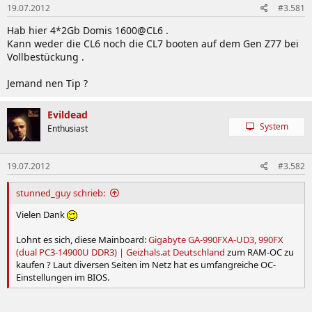
19.07.2012
#3.581
Hab hier 4*2Gb Domis 1600@CL6 .
Kann weder die CL6 noch die CL7 booten auf dem Gen Z77 bei
Vollbestückung .
Jemand nen Tip ?
Evildead
System
Enthusiast
19.07.2012
#3.582
stunned_guy schrieb:
Vielen Dank
Lohnt es sich, diese Mainboard:
Gigabyte GA-990FXA-UD3, 990FX
(dual PC3-14900U DDR3) | Geizhals.at Deutschland
zum RAM-OC zu
kaufen ? Laut diversen Seiten im Netz hat es umfangreiche OC-
Einstellungen im BIOS.