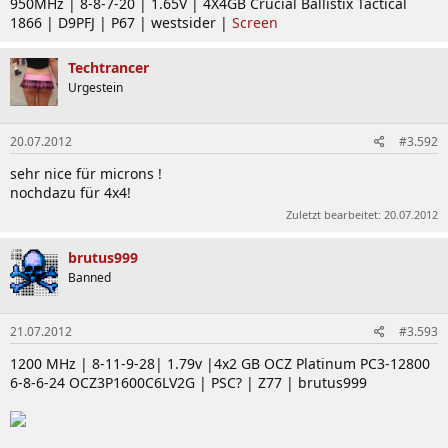
950MHz | 8-8-7-20 | 1.65V | 4X4GB Crucial Ballistix Tactical
1866 | D9PFJ | P67 | westsider |
Screen
Techtrancer
Urgestein
20.07.2012
#3.592
sehr nice für microns !
nochdazu für 4x4!
Zuletzt bearbeitet:
20.07.2012
brutus999
Banned
21.07.2012
#3.593
1200 MHz | 8-11-9-28| 1.79v |4x2 GB OCZ Platinum PC3-12800
6-8-6-24 OCZ3P1600C6LV2G | PSC? | Z77 | brutus999