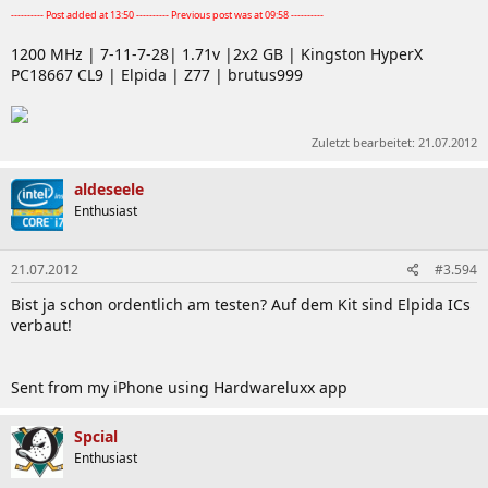
---------- Post added at 13:50 ---------- Previous post was at 09:58 ----------
1200 MHz | 7-11-7-28| 1.71v |2x2 GB | Kingston HyperX
PC18667 CL9 | Elpida | Z77 | brutus999
Zuletzt bearbeitet:
21.07.2012
aldeseele
Enthusiast
21.07.2012
#3.594
Bist ja schon ordentlich am testen? Auf dem Kit sind Elpida ICs
verbaut!
Sent from my iPhone using Hardwareluxx app
Spcial
Enthusiast