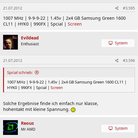
21.07.2012
#3.595
1007 MHz | 9-9-9-22 | 1.45v | 2x4 GB Samsung Green 1600
CL11 | HYK0 | 990FX | Spcial |
Screen
Evildead
System
Enthusiast
21.07.2012
#3.596
Spcial schrieb:
1007 MHz | 9-9-9-22 | 1.45v | 2x4 GB Samsung Green 1600 CL11 |
HYK0 | 990FX | Spcial |
Screen
Solche Ergebnise finde ich einfach nur klasse,
hohentakt mit kleine Spannung.
Reous
System
Mr AMD