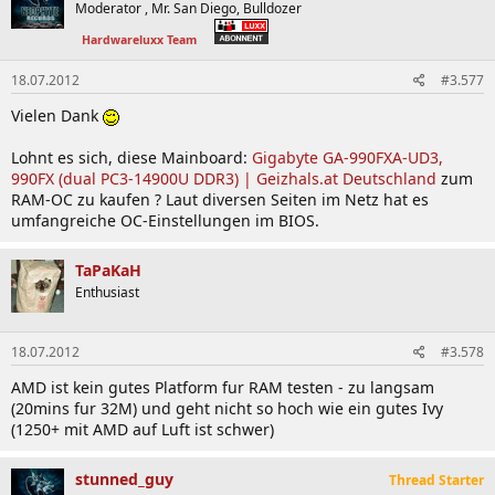
Moderator , Mr. San Diego, Bulldozer
Hardwareluxx Team
18.07.2012
#3.577
Vielen Dank
Lohnt es sich, diese Mainboard:
Gigabyte GA-990FXA-UD3,
990FX (dual PC3-14900U DDR3) | Geizhals.at Deutschland
zum
RAM-OC zu kaufen ? Laut diversen Seiten im Netz hat es
umfangreiche OC-Einstellungen im BIOS.
TaPaKaH
Enthusiast
18.07.2012
#3.578
AMD ist kein gutes Platform fur RAM testen - zu langsam
(20mins fur 32M) und geht nicht so hoch wie ein gutes Ivy
(1250+ mit AMD auf Luft ist schwer)
stunned_guy
Thread Starter