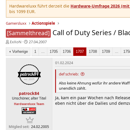
Hardwareluxx führt derzeit die
Hardware-Umfrage 2026 (mit 
bis 1099 EUR.
Gamersluxx
Actionspiele
Call of Duty Series / B
[Sammelthread]
E
E
ExXoN
27.04.2007
r
r
s
Vorherige
s
1
...
1705
1706
1707
1708
1709
...
175
t
t
e
e
01.02.2024
l
l
l
l
def schrieb:
e
t
Also keine Ahnung wofür ihr andere Waffen
r
a
unendlich zählt.
m
patrock84
Ja, kam ein paar Wochen nach Release.
Unschöner, alter Titel
eben nicht über die Dailies und demzu
Hardwareluxx Team
Mitglied seit
24.02.2005