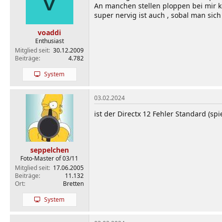
V
o
An manchen stellen ploppen bei mir 
n
super nervig ist auch , sobal man si
e
n
voaddi
:
Enthusiast
Mitglied seit
30.12.2009
Beiträge
4.782
System
03.02.2024
ist der Directx 12 Fehler Standard (s
seppelchen
Foto-Master of 03/11
Mitglied seit
17.06.2005
Beiträge
11.132
Ort
Bretten
System