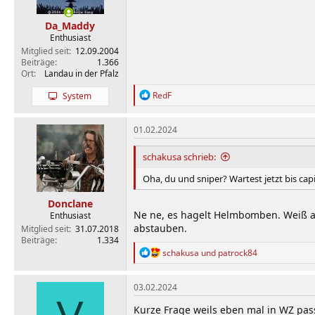
Da_Maddy
Enthusiast
Mitglied seit
12.09.2004
Beiträge
1.366
Ort
Landau in der Pfalz
R
RedF
System
e
a
k
01.02.2024
t
i
schakusa schrieb:
o
n
Oha, du und sniper? Wartest jetzt bis c
e
n
Donclane
:
Ne ne, es hagelt Helmbomben. Weiß au
Enthusiast
abstauben.
Mitglied seit
31.07.2018
Beiträge
1.334
R
schakusa
und
patrock84
e
a
k
03.02.2024
t
i
Kurze Frage weils eben mal in WZ passi