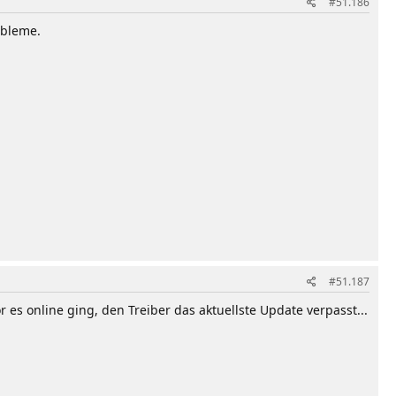
#51.186
obleme.
#51.187
 es online ging, den Treiber das aktuellste Update verpasst...