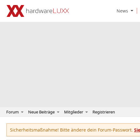
O
News
p
e
n
N
e
w
s
S
u
b
m
e
n
u
Forum
Neue Beiträge
Mitglieder
Registrieren
Sicherheitsmaßnahme! Bitte ändere dein Forum-Passwort.
Si