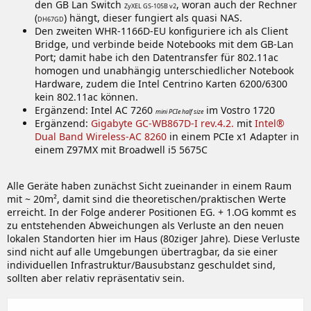
den GB Lan Switch
, woran auch der Rechner
ZyXEL GS-105B v2
(
) hängt, dieser fungiert als quasi NAS.
DH67GD
Den zweiten WHR-1166D-EU konfiguriere ich als Client
Bridge, und verbinde beide Notebooks mit dem GB-Lan
Port; damit habe ich den Datentransfer für 802.11ac
homogen und unabhängig unterschiedlicher Notebook
Hardware, zudem die Intel Centrino Karten 6200/6300
kein 802.11ac können.
Ergänzend: Intel AC 7260
im Vostro 1720
mini PCIe half size
Ergänzend:
Gigabyte GC-WB867D-I rev.4.2.
mit
Intel®
Dual Band Wireless-AC 8260
in einem PCIe x1 Adapter in
einem Z97MX mit Broadwell i5 5675C
Alle Geräte haben zunächst Sicht zueinander in einem Raum
mit ~ 20m², damit sind die theoretischen/praktischen Werte
erreicht. In der Folge anderer Positionen EG. + 1.OG kommt es
zu entstehenden Abweichungen als Verluste an den neuen
lokalen Standorten hier im Haus (80ziger Jahre). Diese Verluste
sind nicht auf alle Umgebungen übertragbar, da sie einer
individuellen Infrastruktur/Bausubstanz geschuldet sind,
sollten aber relativ repräsentativ sein.