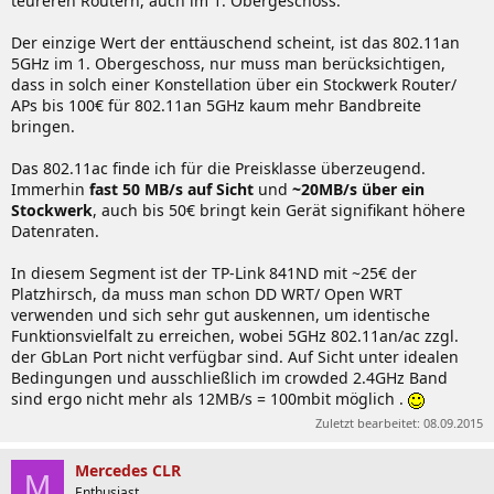
teureren Routern, auch im 1. Obergeschoss.
Der einzige Wert der enttäuschend scheint, ist das 802.11an
5GHz im 1. Obergeschoss, nur muss man berücksichtigen,
dass in solch einer Konstellation über ein Stockwerk Router/
APs bis 100€ für 802.11an 5GHz kaum mehr Bandbreite
bringen.
Das 802.11ac finde ich für die Preisklasse überzeugend.
Immerhin
fast 50 MB/s auf Sicht
und
~20MB/s über ein
Stockwerk
, auch bis 50€ bringt kein Gerät signifikant höhere
Datenraten.
In diesem Segment ist der TP-Link 841ND mit ~25€ der
Platzhirsch, da muss man schon DD WRT/ Open WRT
verwenden und sich sehr gut auskennen, um identische
Funktionsvielfalt zu erreichen, wobei 5GHz 802.11an/ac zzgl.
der GbLan Port nicht verfügbar sind. Auf Sicht unter idealen
Bedingungen und ausschließlich im crowded 2.4GHz Band
sind ergo nicht mehr als 12MB/s = 100mbit möglich .
Zuletzt bearbeitet:
08.09.2015
Mercedes CLR
M
Enthusiast