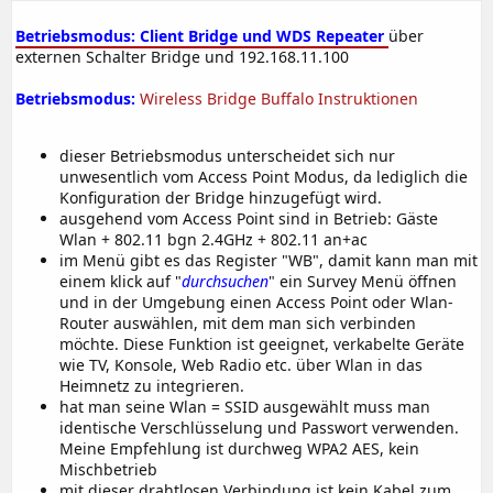
Betriebsmodus: Client Bridge und WDS Repeater
über
externen Schalter Bridge und 192.168.11.100
Betriebsmodus:
Wireless Bridge Buffalo Instruktionen
dieser Betriebsmodus unterscheidet sich nur
unwesentlich vom Access Point Modus, da lediglich die
Konfiguration der Bridge hinzugefügt wird.
ausgehend vom Access Point sind in Betrieb: Gäste
Wlan + 802.11 bgn 2.4GHz + 802.11 an+ac
im Menü gibt es das Register "WB", damit kann man mit
einem klick auf "
durchsuchen
" ein Survey Menü öffnen
und in der Umgebung einen Access Point oder Wlan-
Router auswählen, mit dem man sich verbinden
möchte. Diese Funktion ist geeignet, verkabelte Geräte
wie TV, Konsole, Web Radio etc. über Wlan in das
Heimnetz zu integrieren.
hat man seine Wlan = SSID ausgewählt muss man
identische Verschlüsselung und Passwort verwenden.
Meine Empfehlung ist durchweg WPA2 AES, kein
Mischbetrieb
mit dieser drahtlosen Verbindung ist kein Kabel zum