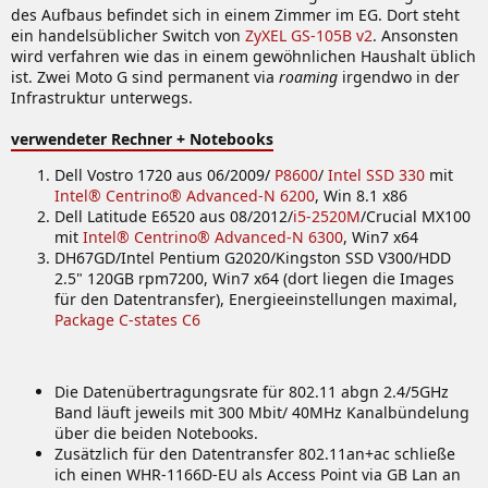
des Aufbaus befindet sich in einem Zimmer im EG. Dort steht
ein handelsüblicher Switch von
ZyXEL GS-105B v2
. Ansonsten
wird verfahren wie das in einem gewöhnlichen Haushalt üblich
ist. Zwei Moto G sind permanent via
roaming
irgendwo in der
Infrastruktur unterwegs.
verwendeter Rechner + Notebooks
Dell Vostro 1720 aus 06/2009/
P8600
/
Intel SSD 330
mit
Intel® Centrino® Advanced-N 6200
, Win 8.1 x86
Dell Latitude E6520 aus 08/2012/
i5-2520M
/Crucial MX100
mit
Intel® Centrino® Advanced-N 6300
, Win7 x64
DH67GD/Intel Pentium G2020/Kingston SSD V300/HDD
2.5" 120GB rpm7200, Win7 x64 (dort liegen die Images
für den Datentransfer), Energieeinstellungen maximal,
Package C-states C6
Die Datenübertragungsrate für 802.11 abgn 2.4/5GHz
Band läuft jeweils mit 300 Mbit/ 40MHz Kanalbündelung
über die beiden Notebooks.
Zusätzlich für den Datentransfer 802.11an+ac schließe
ich einen WHR-1166D-EU als Access Point via GB Lan an