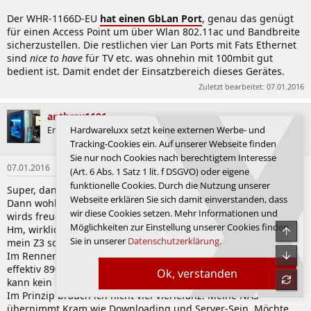
Der WHR-1166D-EU
hat einen GbLan Port
, genau das genügt
für einen Access Point um über Wlan 802.11ac und Bandbreite
sicherzustellen. Die restlichen vier Lan Ports mit Fats Ethernet
sind
nice to have
für TV etc. was ohnehin mit 100mbit gut
bedient ist. Damit endet der Einsatzbereich dieses Gerätes.
Zuletzt bearbeitet:
07.01.2016
anthrax1101
Hardwareluxx setzt keine externen Werbe- und
Enthusiast
Tracking-Cookies ein. Auf unserer Webseite finden
Sie nur noch Cookies nach berechtigtem Interesse
07.01.2016
#26
(Art. 6 Abs. 1 Satz 1 lit. f DSGVO) oder eigene
funktionelle Cookies. Durch die Nutzung unserer
Super, danke für die Antwort.
Webseite erklären Sie sich damit einverstanden, dass
Dann wohl doch eher einen mit Gigabit LAN, meine DS212j
wir diese Cookies setzen. Mehr Informationen und
wirds freuen.
Möglichkeiten zur Einstellung unserer Cookies finden
Hm, wirklich viele 5Ghz Hardware hab ich hier gar nicht, nur
Obe
Sie in unserer
Datenschutzerklärung
.
mein Z3 soweit ich weiß.
Unte
Im Rennen ist jetzt noch der ASUS RT-AC66U, den es gerade für
effektiv 89€ gibt. Hat einen recht hohen Stromverbrauch und
Ok, verstanden
refre
kann kein DFS (Der TP-Link dafür?).
Im Prinzip brauch ich nicht viel Vierlefanz. Meine NAS
übernimmt Kram wie Downloading und Server-Sein. Möchte