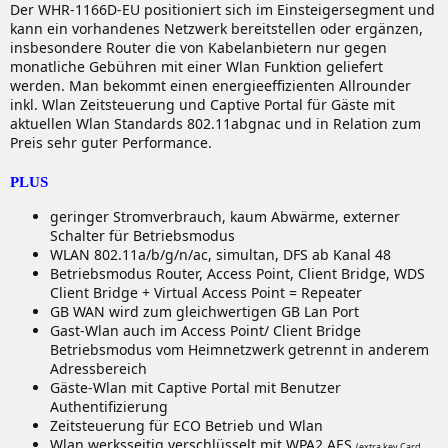
Der WHR-1166D-EU positioniert sich im Einsteigersegment und
kann ein vorhandenes Netzwerk bereitstellen oder ergänzen,
insbesondere Router die von Kabelanbietern nur gegen
monatliche Gebühren mit einer Wlan Funktion geliefert
werden. Man bekommt einen energieeffizienten Allrounder
inkl. Wlan Zeitsteuerung und Captive Portal für Gäste mit
aktuellen Wlan Standards 802.11abgnac und in Relation zum
Preis sehr guter Performance.
PLUS
geringer Stromverbrauch, kaum Abwärme, externer
Schalter für Betriebsmodus
WLAN 802.11a/b/g/n/ac, simultan, DFS ab Kanal 48
Betriebsmodus Router, Access Point, Client Bridge, WDS
Client Bridge + Virtual Access Point = Repeater
GB WAN wird zum gleichwertigen GB Lan Port
Gast-Wlan auch im Access Point/ Client Bridge
Betriebsmodus vom Heimnetzwerk getrennt in anderem
Adressbereich
Gäste-Wlan mit Captive Portal mit Benutzer
Authentifizierung
Zeitsteuerung für ECO Betrieb und Wlan
Wlan werksseitig verschlüsselt mit WPA2 AES
(extra key Card