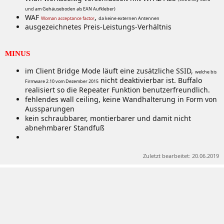
und am Gehäuseboden als EAN Aufkleber)
WAF
,
Woman acceptance factor
da keine externen Antennen
ausgezeichnetes Preis-Leistungs-Verhältnis
MINUS
im Client Bridge Mode läuft eine zusätzliche SSID,
welche bis
nicht deaktivierbar ist. Buffalo
Firmware 2.10 vom Dezember 2015
realisiert so die Repeater Funktion benutzerfreundlich.
fehlendes wall ceiling, keine Wandhalterung in Form von
Aussparungen
kein schraubbarer, montierbarer und damit nicht
abnehmbarer Standfuß
Zuletzt bearbeitet:
20.06.2019