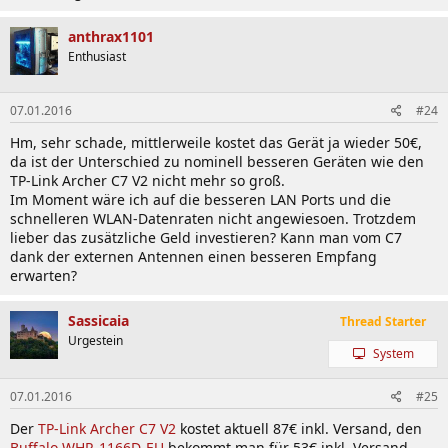
anthrax1101
Enthusiast
07.01.2016
#24
Hm, sehr schade, mittlerweile kostet das Gerät ja wieder 50€,
da ist der Unterschied zu nominell besseren Geräten wie den
TP-Link Archer C7 V2 nicht mehr so groß.
Im Moment wäre ich auf die besseren LAN Ports und die
schnelleren WLAN-Datenraten nicht angewiesoen. Trotzdem
lieber das zusätzliche Geld investieren? Kann man vom C7
dank der externen Antennen einen besseren Empfang
erwarten?
Sassicaia
Thread Starter
Urgestein
System
07.01.2016
#25
Der
TP-Link Archer C7 V2
kostet aktuell 87€ inkl. Versand, den
Buffalo WHR-1166D-EU
bekommt man für 53€ inkl. Versand,