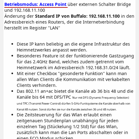
Betriebsmodus: Access Point
über externen Schalter Bridge
und 192.168.11.100
Änderung der
Standard IP von Buffalo: 192.168.11.100
in den
Adressbereich eines Routers, der die Internetverbindung
herstellt im Register "LAN"
Diese IP kann beliebig an die eigene Infrastruktur des
Heimnetzwerkes anpasst werden.
Besonderes Feature ist der funktionierende Gastzugang
für das 2.4GHz Band, welches zudem getrennt vom
Heimnetzwerk im Adressbereich 192.168.31.0/24 läuft.
Mit einer Checkbox "gesonderte Funktion" kann man
allen Wlan Clients die Kommunikation mit verkabelten
Clients verhindern.
Das 802.11 an+ac bietet die Kanäle ab 36 bis 48 und die
Kanäle bis 64 mit DFS/TPC
Nur mit DFS (Dynamic Frequency Selection)
und TPC (Transmit Power Control) dürfen 5-GHz-Funksysteme die Kanäle oberhalb von
Kanal 48 nutzen. Sonst dürfen sie nur die Kanäle zwischen 36 und 48 nutzen.
Die Zeitsteuerung für das Wlan erlaubt einen
zeitgenauen Stundenplan unabhängig für jeden
einzelnen Tag (Stückelung 1/2 Std) für das Wlan,
zusätzlich kann man die Lan Ports abschalten oder in
einen ECO Modus schicken