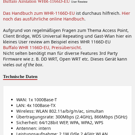
Buffalo Airstation WHR-1166D-EU
User Rewiew
Das Handbuch zum WHR-1166D-EU
ist durchaus hilfreich.
Hier
noch das ausführliche online Handbuch
.
Aufgrund von regelmäßigen Fragen zum Thema Access Point,
Client Bridge, WDS Universal Repeating und Gast-Wlan hier ein
kleines User review am Beispiel eines WHR 1166D-EU
Buffalo WHR 1166D-EU, Preisübersicht
.
Nicht selten benötigt man für diverse Features 3rd Party
Firmware wie z. B. DD WRT, Open WRT etc. Dieses Gerät kann
vieles
out of the box
.
Technische Daten
WAN: 1x 1000Base-T
LAN: 4x 100Base-TX
Wireless: WLAN 802.11a/b/g/n/ac, simultan
Übertragungsrate: 300Mbps (2.4GHz), 866Mbps (5GHz)
Sicherheit: 64/128bit WEP, WPA, WPA2, WPS
Antennen: intern
Leistungsaufnahme: 2,1W (Idle 2.4GHz WLAN