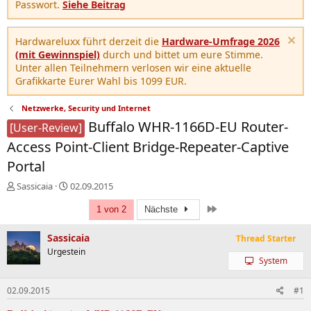
Passwort.
Siehe Beitrag
Hardwareluxx führt derzeit die
Hardware-Umfrage 2026
(mit Gewinnspiel)
durch und bittet um eure Stimme.
Unter allen Teilnehmern verlosen wir eine aktuelle
Grafikkarte Eurer Wahl bis 1099 EUR.
Netzwerke, Security und Internet
Buffalo WHR-1166D-EU Router-
[User-Review]
Access Point-Client Bridge-Repeater-Captive
Portal
E
E
Sassicaia
02.09.2015
r
r
Letzte
s
s
1 von 2
Nächste
t
t
e
e
Sassicaia
Thread Starter
l
l
Urgestein
l
l
System
e
t
r
a
02.09.2015
#1
m