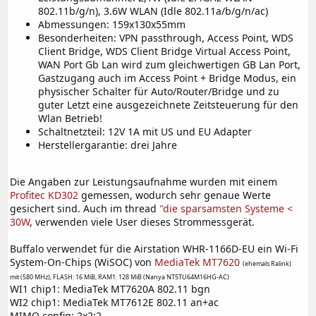
802.11b/g/n), 3.6W WLAN (Idle 802.11a/b/g/n/ac)
Abmessungen: 159x130x55mm
Besonderheiten: VPN passthrough, Access Point, WDS
Client Bridge, WDS Client Bridge Virtual Access Point,
WAN Port Gb Lan wird zum gleichwertigen GB Lan Port,
Gastzugang auch im Access Point + Bridge Modus, ein
physischer Schalter für Auto/Router/Bridge und zu
guter Letzt eine ausgezeichnete Zeitsteuerung für den
Wlan Betrieb!
Schaltnetzteil: 12V 1A mit US und EU Adapter
Herstellergarantie: drei Jahre
Die Angaben zur Leistungsaufnahme wurden mit einem
Profitec KD302
gemessen, wodurch sehr genaue Werte
gesichert sind. Auch im thread
"die sparsamsten Systeme <
30W
, verwenden viele User dieses Strommessgerät.
Buffalo verwendet für die Airstation WHR-1166D-EU ein Wi-Fi
System-On-Chips (WiSOC) von
MediaTek MT7620
(ehemals Ralink)
mit (580 MHz), FLASH: 16 MiB, RAM1: 128 MiB (Nanya NT5TU64M16HG-AC)
WI1 chip1: MediaTek MT7620A 802.11 bgn
WI2 chip1: MediaTek MT7612E 802.11 an+ac
MIMO config: 2x2:2