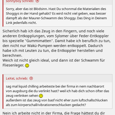
sonnyboy schrieb:
Sorry, aber das ist Blödsinn. Hast Du schonmal die Materialien des
Shoggys in der Hand gehabt? Es wird nicht viel geben, was besser
dämpft als der Maurer-Schwamm des Shoggy. Das Ding in Deinem
Link jedenfalls nicht.
Sicherlich hab ich das Zeug in den Fingern, und noch viele
anderen Entkopplungen, vom Sylomer über Feder-Entkoppler
bis spezielle "Gummimatten". Damit habe ich beruflich zu tun,
den nicht nur Wakü-Pumpen werden entkoppelt. Dadurch
habe ich mit Leuten zu tun, die Entkoppler herstellen und
berechnen.
Weich ist nicht gleich ideal, und dann ist der Schwamm für
Fliesenleger.
LeXeL schrieb:
sag mal liquid chilling arbeiteste bei der firma in nem nachbarort
von augsburg die du verlinkt hast? weil ich hab dich schon öfter das
zeug verlinken sehen
außerdem ist das zeug von basf nicht eher zum luftschallschlucken
als zum körperschall/vibrationenschlucken gedacht?
Nein ich arbeite nicht in der Firma, die Frage hättest du dir