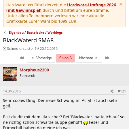
Hardwareluxx führt derzeit die
Hardware-Umfrage 2026
(mit Gewinnspiel)
durch und bittet um eure Stimme.
Unter allen Teilnehmern verlosen wir eine aktuelle
Grafikkarte Eurer Wahl bis 1099 EUR.
Eigenbau / Bastelecke / Worklogs
BlackWaterd SMA8
E
E
SchindlersListe
20.12.2015
r
r
Erste
Letzte
s
Vorherige
s
5 von 6
Nächste
t
t
e
e
Morpheus2200
l
l
Semiprofi
l
l
e
t
r
a
14.04.2016
#121
m
Sehr cooles Ding! Der neue Schwung im Acryl ist auch sehr
geil.
Bist du dir mit dem lila sicher? Bei 'Blackwater' hatte ich auf so
ne richtig schön schwarze Suppe gehofft
Feser und
Primochill haben da meine ich was