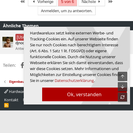
Erste
Letzte
Vorherige
5 von 6
Nächste
Anmelden, um zu antworten.
Ähnliche Themen
Hardwareluxx setzt keine externen Werbe- und
Neues Wakü Sys 2011 <> AM5
[User-Review]
Tracking-Cookies ein. Auf unserer Webseite finden
djnoob
PC-Zusammenstellungs- und Aufrüstungs-Forum
Sie nur noch Cookies nach berechtigtem Interesse
Antworten
21
18.01.2026
weizenleiche
(Art. 6 Abs. 1 Satz 1 lit. f DSGVO) oder eigene
funktionelle Cookies. Durch die Nutzung unserer
Webseite erklären Sie sich damit einverstanden, dass
Facebook
X (Twitter)
Reddit
WhatsApp
E-Mail
Link
Teilen:
wir diese Cookies setzen. Mehr Informationen und
Möglichkeiten zur Einstellung unserer Cookies finden
Obe
Sie in unserer
Datenschutzerklärung
.
Eigenbau / Bastelecke / Worklogs
Unte
Hardwareluxx 4.0
Deutsch
Ok, verstanden
refre
Kontakt
Nutzungsbedingungen
Datenschutz
Hilfe
Startseite
R
S
S