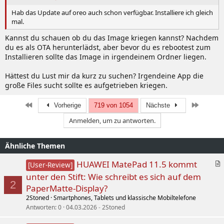
Hab das Update auf oreo auch schon verfügbar. Installiere ich gleich
mal.
Kannst du schauen ob du das Image kriegen kannst? Nachdem
du es als OTA herunterlädst, aber bevor du es rebootest zum
Installieren sollte das Image in irgendeinem Ordner liegen.
Hättest du Lust mir da kurz zu suchen? Irgendeine App die
große Files sucht sollte es aufgetrieben kriegen.
Erste
Letzte
Vorherige
719 von 1054
Nächste
Anmelden, um zu antworten.
Ähnliche Themen
A
HUAWEI MatePad 11.5 kommt
[User-Review]
r
unter den Stift: Wie schreibt es sich auf dem
t
2
PaperMatte-Display?
i
2Stoned
Smartphones, Tablets und klassische Mobiltelefone
k
Antworten
0
04.03.2026
2Stoned
e
l