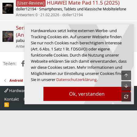
HUAWEI Mate Pad 11.5 (2025)
[User-Review]
doller12194
Smartphones, Tablets und klassische Mobiltelefone
Antworten
0
21.02.2026
doller12194
Serie: Alte Retro-Games in neuem Glanz
Hardwareluxx setzt keine externen Werbe- und
(Anleitung für Windows 11)
Tracking-Cookies ein. Auf unserer Webseite finden
pabu.roar
NostalgiedeLuxx
Sie nur noch Cookies nach berechtigtem Interesse
Antworten
14
23.06.2026
shurik88
(Art. 6 Abs. 1 Satz 1 lit. f DSGVO) oder eigene
funktionelle Cookies. Durch die Nutzung unserer
Webseite erklären Sie sich damit einverstanden, dass
Facebook
X (Twitter)
Reddit
WhatsApp
E-Mail
Link
Teilen:
wir diese Cookies setzen. Mehr Informationen und
Möglichkeiten zur Einstellung unserer Cookies finden
Obe
Sie in unserer
Datenschutzerklärung
.
Android
Unte
Hardwareluxx 4.0
Deutsch
Ok, verstanden
refre
Kontakt
Nutzungsbedingungen
Datenschutz
Hilfe
Startseite
R
S
S