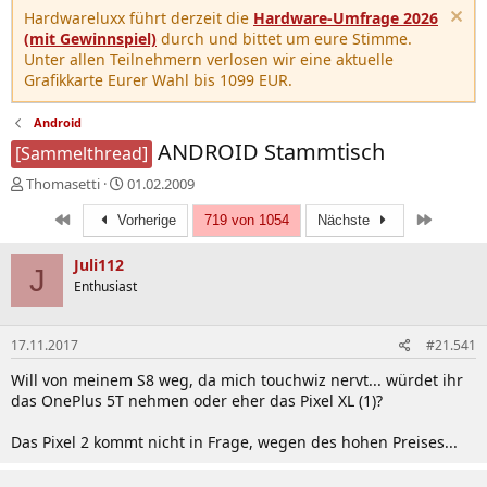
Hardwareluxx führt derzeit die
Hardware-Umfrage 2026
(mit Gewinnspiel)
durch und bittet um eure Stimme.
Unter allen Teilnehmern verlosen wir eine aktuelle
Grafikkarte Eurer Wahl bis 1099 EUR.
Android
ANDROID Stammtisch
[Sammelthread]
E
E
Thomasetti
01.02.2009
r
r
Erste
Letzte
s
Vorherige
s
719 von 1054
Nächste
t
t
e
e
Juli112
J
l
l
Enthusiast
l
l
e
t
r
a
17.11.2017
#21.541
m
Will von meinem S8 weg, da mich touchwiz nervt... würdet ihr
das OnePlus 5T nehmen oder eher das Pixel XL (1)?
Das Pixel 2 kommt nicht in Frage, wegen des hohen Preises...