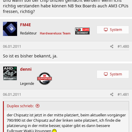
und wann soll der chip offiziell gemacht werden? wenn ichs
richtig verstanden habe können NB 9xx Boards auch AM3 CPUs
fressen, richtig?
FM4E
System
Redakteur
Hardwareluxx Team
06.01.2011
#1.480
So ist es bisher bekannt, ja.
denni
System
Legende
06.01.2011
#1.481
Duplex schrieb:
der Chipsatz ist jetzt in der mitte platziert, beim aktuellen vorgänger
790/890 ist der Chipsatz auf der linken seite platziert, ich finde die
platzierung in der mitte besser, später gibt es dann bessere
Fullcover WaKü lösungen