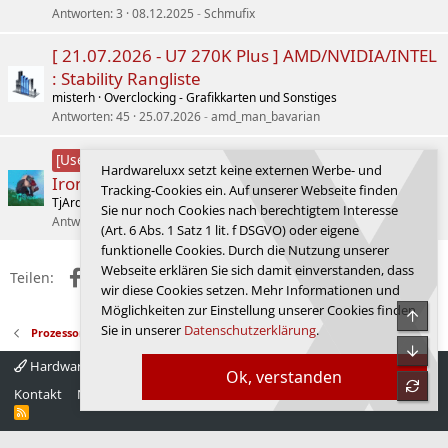
Antworten
3
08.12.2025
Schmufix
[ 21.07.2026 - U7 270K Plus ] AMD/NVIDIA/INTEL
: Stability Rangliste
misterh
Overclocking - Grafikkarten und Sonstiges
Antworten
45
25.07.2026
amd_man_bavarian
QNAP TS-473A + 2x Seagate
[User-Review]
Hardwareluxx setzt keine externen Werbe- und
IronWolf 4TB im Hardwareluxx Lesertest
Tracking-Cookies ein. Auf unserer Webseite finden
TjArden
(Home-) Server/Workstation Forum
Sie nur noch Cookies nach berechtigtem Interesse
Antworten
5
28.07.2026
Ceiber3
(Art. 6 Abs. 1 Satz 1 lit. f DSGVO) oder eigene
funktionelle Cookies. Durch die Nutzung unserer
Webseite erklären Sie sich damit einverstanden, dass
Facebook
X (Twitter)
Reddit
WhatsApp
E-Mail
Link
Teilen:
wir diese Cookies setzen. Mehr Informationen und
Möglichkeiten zur Einstellung unserer Cookies finden
Obe
Sie in unserer
Datenschutzerklärung
.
Prozessoren
Unte
Hardwareluxx 4.0
Deutsch
Ok, verstanden
refre
Kontakt
Nutzungsbedingungen
Datenschutz
Hilfe
Startseite
R
S
S