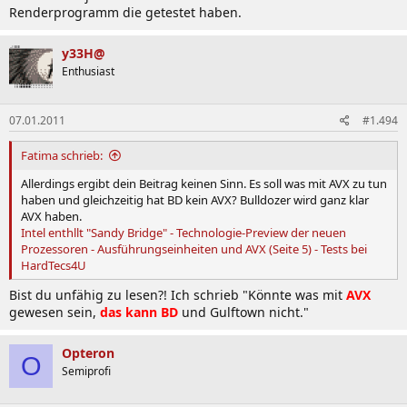
Renderprogramm die getestet haben.
y33H@
Enthusiast
07.01.2011
#1.494
Fatima schrieb:
Allerdings ergibt dein Beitrag keinen Sinn. Es soll was mit AVX zu tun
haben und gleichzeitig hat BD kein AVX? Bulldozer wird ganz klar
AVX haben.
Intel enthllt "Sandy Bridge" - Technologie-Preview der neuen
Prozessoren - Ausführungseinheiten und AVX (Seite 5) - Tests bei
HardTecs4U
Bist du unfähig zu lesen?! Ich schrieb "Könnte was mit
AVX
gewesen sein,
das kann BD
und Gulftown nicht."
Opteron
O
Semiprofi