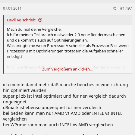
07.01.2011
#1.497
Devil Ag schrieb:
Mach du mal deine Vergleiche.
Ich für meinen Teil brauch mal wieder 2-3 neue Rendermaschienen
und da kommt's auch auf Optimierungen an.
Was bringts mir wenn Prozessor A schneller als Prozessor B ist wenn
Prozessor B mit Optimierungen trotzdem die Aufgaben schneller
erledigt?
Mich würde jedenfalls interessiern mit welchem Renderprogramm
Zum Vergrößern anklicken....
die getestet haben.
ich meinte damit mehr daß manche benches in eine richtung
hin optimiert wurden
super pi zb ist intel optimiert und für nen vergleich dadurch
ungeeignet
d3mark ist ebenso ungeeignet für nen vergleich
bei beden kann man nur AMD vs AMD oder INTEL vs INTEL
vergleichen
bei WPrime kann man auch INTEL vs AMD vergleichen