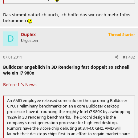
Das stimmt natürlich auch, ich hoffe das wir noch mehr Infos
bekommen
Duplex
Thread Starter
D
Urgestein
07.01.2011
#1.482
Bulldozer angeblich in 3D Rendering fast doppelt so schnell
wie ein i7 980x
Before It's News
An AMD employee released some info on the upcoming Bulldozer
CPU. Preliminary benchmarks on an 8 core Bulldozer desktop
processor have it trouncing the mighty Intel i7 980X by a whopping
192% in 3D rendering benchmarks. The Orochi design is the
company’s next-generation processor for high-end desktop.
Rumors have the 8 core chip debuting at 3.4-4.0 GHz. AMD will
launch their desktops chips first in an effort to regain market share