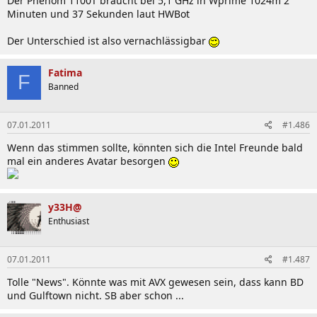
Der Phenom 1100T braucht bei 5,1 GHz in Wprime 1024m 2
Minuten und 37 Sekunden laut HWBot
Der Unterschied ist also vernachlässigbar
Fatima
F
Banned
07.01.2011
#1.486
Wenn das stimmen sollte, könnten sich die Intel Freunde bald
mal ein anderes Avatar besorgen
y33H@
Enthusiast
07.01.2011
#1.487
Tolle "News". Könnte was mit AVX gewesen sein, dass kann BD
und Gulftown nicht. SB aber schon ...