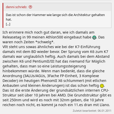
denni schrieb:
Das ist schon der Hammer wie lange sich die Architektur gehalten
hat.
[...]
Ich erinnere mich noch gut daran, wie ich damals am
Releasetag in 99 meinen Athlon500 eingebaut habe
. Das
waren noch Zeiten *schwelg*.
Vllt steht uns sowas ähnliches wie bei der K7-Einführung
damals mit dem BD wieder bevor. Der Sprung vom K6 zum K7
damals war unglaublich heftig. Auch damals bei dem Abstand
zwischen K6 und PentiumII/III hat das niemand für Möglich
gehalten, dass man so eine Leistungssteigerung
hinbekommen würde. Wenn man bedenkt, dass die gleiche
Anordnung (3ALUs/AGUs, 3Fache FP-Einheit, 3 Komplexe
Decoder) im heutigen PhenomII X6 schlummert (mit etlichen
Anbauten und kleinen Änderungen) ist das schon heftig
.
Das ist die erste Änderung der grundsätzlichen internen CPU-
Struktur seit über 10 Jahren bei AMD. Die Grundstruktur gibt es
seit 250nm und wird es noch mit 32nm geben, die 10 Jahre
reichen noch nicht, es kommt ja noch ein 11.es dran mit Llano.
Zuletzt bearbeitet:
06.01.2011