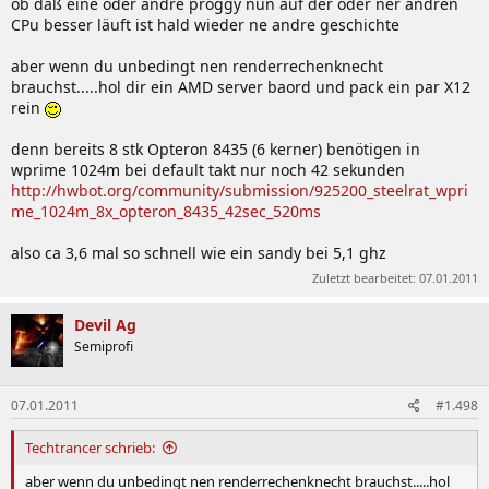
ob daß eine oder andre proggy nun auf der oder ner andren
CPu besser läuft ist hald wieder ne andre geschichte
aber wenn du unbedingt nen renderrechenknecht
brauchst.....hol dir ein AMD server baord und pack ein par X12
rein
denn bereits 8 stk Opteron 8435 (6 kerner) benötigen in
wprime 1024m bei default takt nur noch 42 sekunden
http://hwbot.org/community/submission/925200_steelrat_wpri
me_1024m_8x_opteron_8435_42sec_520ms
also ca 3,6 mal so schnell wie ein sandy bei 5,1 ghz
Zuletzt bearbeitet:
07.01.2011
Devil Ag
Semiprofi
07.01.2011
#1.498
Techtrancer schrieb:
aber wenn du unbedingt nen renderrechenknecht brauchst.....hol