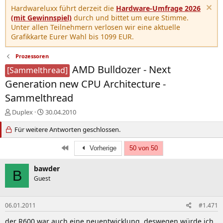
Hardwareluxx führt derzeit die
Hardware-Umfrage 2026
(mit Gewinnspiel)
durch und bittet um eure Stimme.
Unter allen Teilnehmern verlosen wir eine aktuelle
Grafikkarte Eurer Wahl bis 1099 EUR.
Prozessoren
AMD Bulldozer - Next
[Sammelthread]
Generation new CPU Architecture -
Sammelthread
E
E
Duplex
30.04.2010
r
r
s
Für weitere Antworten geschlossen.
s
t
t
e
e
Erste
Vorherige
50 von 50
l
l
l
l
bawder
B
e
t
Guest
r
a
m
06.01.2011
#1.471
der R600 war auch eine neuentwicklung, deswegen würde ich