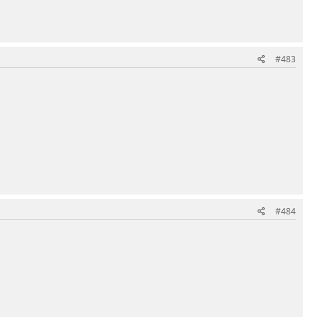
#483
#484