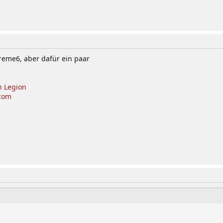
reme6, aber dafür ein paar
h Legion
com