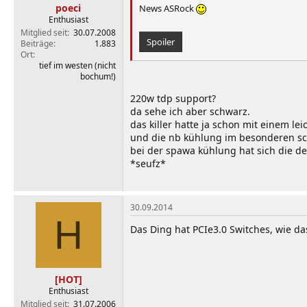
poeci
News ASRock
Enthusiast
Mitglied seit
30.07.2008
Spoiler
Beiträge
1.883
Ort
tief im westen (nicht
bochum!)
220w tdp support?
da sehe ich aber schwarz.
das killer hatte ja schon mit einem le
und die nb kühlung im besonderen sc
bei der spawa kühlung hat sich die de
*seufz*
30.09.2014
H
Das Ding hat PCIe3.0 Switches, wie da
[HOT]
Enthusiast
Mitglied seit
31.07.2006