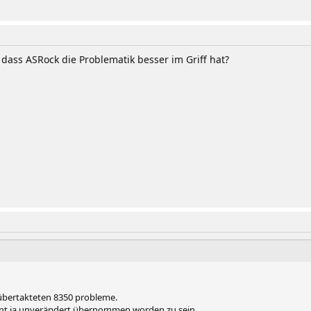
 dass ASRock die Problematik besser im Griff hat?
t übertakteten 8350 probleme.
int ja unverändert übernommen worden zu sein.