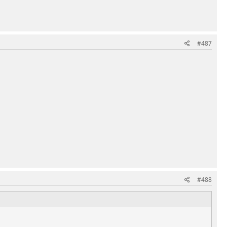
#487
#488