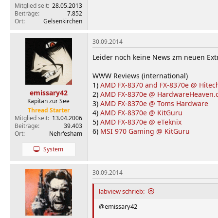
Mitglied seit
28.05.2013
Beiträge
7.852
Ort
Gelsenkirchen
30.09.2014
Leider noch keine News zm neuen Ext
WWW Reviews (international)
1)
AMD FX-8370 and FX-8370e @ Hitec
emissary42
2)
AMD FX-8370e @ HardwareHeaven.
Kapitän zur See
3)
AMD FX-8370e @ Toms Hardware
Thread Starter
4)
AMD FX-8370e @ KitGuru
Mitglied seit
13.04.2006
5)
AMD FX-8370e @ eTeknix
Beiträge
39.403
6)
MSI 970 Gaming @ KitGuru
Ort
Nehr'esham
System
30.09.2014
labview schrieb:
@emissary42