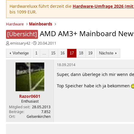
Hardwareluxx führt derzeit die
Hardware-Umfrage 2026 (mit 
bis 1099 EUR.
Hardware
Mainboards
AMD AM3+ Mainboard News /
[Übersicht]
E
E
emissary42
20.04.2011
r
r
s
Vorherige
1
s
...
15
16
17
18
19
Nächste
t
t
e
e
18.09.2014
l
l
Super, dann überlege ich mir wenn der
l
l
e
t
Top Speicher habe ich ja bekommen
r
a
m
Razor0601
Enthusiast
Mitglied seit
28.05.2013
Beiträge
7.852
Ort
Gelsenkirchen