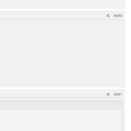
#490
#491