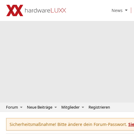
O
News
p
e
n
N
e
w
s
S
u
b
m
e
n
u
Forum
Neue Beiträge
Mitglieder
Registrieren
Sicherheitsmaßnahme! Bitte ändere dein Forum-Passwort.
Si