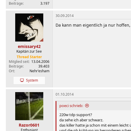
Beiträge
3.197
30.09.2014
Da kann man eigentlich ja nur hoffen,
emissary42
Kapitän zur See
Thread Starter
Mitglied seit
13.04.2006
Beiträge
39.403
Ort
Nehr'esham
System
01.10.2014
poeci schrieb:
220w tdp support?
da sehe ich aber schwarz.
Razor0601
das killer hatte ja schon mit einem leich
Enthusiast
und die nb kühlung im besonderen sche