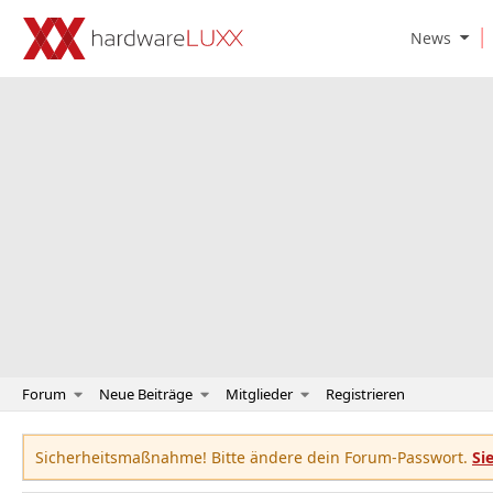
O
News
p
e
n
N
e
w
s
S
u
b
m
e
n
u
Forum
Neue Beiträge
Mitglieder
Registrieren
Sicherheitsmaßnahme! Bitte ändere dein Forum-Passwort.
Si