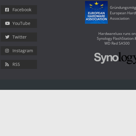
Gründungsmitg
Facebook
European Har
Association
YouTube
Hardwareluxx runs on
Twitter
Synology FlashStation 
WD Red SA500
Instagram
RSS