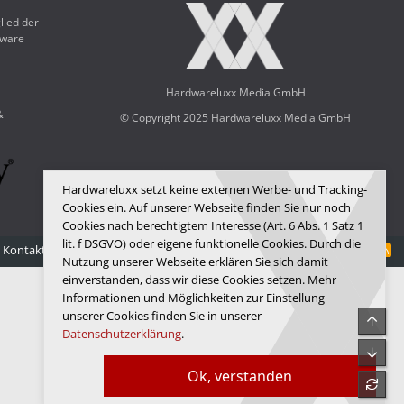
lied der
dware
Hardwareluxx Media GmbH
&
© Copyright 2025 Hardwareluxx Media GmbH
Hardwareluxx setzt keine externen Werbe- und Tracking-
Cookies ein. Auf unserer Webseite finden Sie nur noch
Cookies nach berechtigtem Interesse (Art. 6 Abs. 1 Satz 1
lit. f DSGVO) oder eigene funktionelle Cookies. Durch die
Kontakt
Nutzungsbedingungen
Datenschutz
Hilfe
Startseite
R
Nutzung unserer Webseite erklären Sie sich damit
S
S
einverstanden, dass wir diese Cookies setzen. Mehr
Informationen und Möglichkeiten zur Einstellung
unserer Cookies finden Sie in unserer
Obe
Datenschutzerklärung
.
Unte
Ok, verstanden
refre