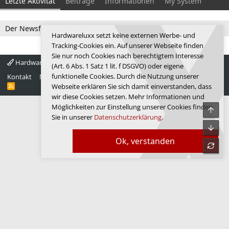
Letzte Aktivität
Beiträge
Informationen
My System
Der Newsfeed ist zur Zeit leer.
Hardwareluxx setzt keine externen Werbe- und
Tracking-Cookies ein. Auf unserer Webseite finden
Sie nur noch Cookies nach berechtigtem Interesse
Hardwareluxx 4.0
Deutsch
(Art. 6 Abs. 1 Satz 1 lit. f DSGVO) oder eigene
funktionelle Cookies. Durch die Nutzung unserer
Kontakt
Nutzungsbedingungen
Datenschutz
Hilfe
Startseite
R
Webseite erklären Sie sich damit einverstanden, dass
S
wir diese Cookies setzen. Mehr Informationen und
S
Möglichkeiten zur Einstellung unserer Cookies finden
Obe
Sie in unserer
Datenschutzerklärung
.
Unte
Ok, verstanden
refre