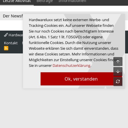
Letzte Aktivität
Beiträge
Informationen
Der Newsfeed ist zur Zeit leer.
Hardwareluxx setzt keine externen Werbe- und
Tracking-Cookies ein. Auf unserer Webseite finden
Sie nur noch Cookies nach berechtigtem Interesse
Hardwareluxx 4.0
Deutsch
(Art. 6 Abs. 1 Satz 1 lit. f DSGVO) oder eigene
funktionelle Cookies. Durch die Nutzung unserer
Kontakt
Nutzungsbedingungen
Datenschutz
Hilfe
Startseite
R
Webseite erklären Sie sich damit einverstanden, dass
S
wir diese Cookies setzen. Mehr Informationen und
S
Möglichkeiten zur Einstellung unserer Cookies finden
Obe
Sie in unserer
Datenschutzerklärung
.
Unte
Ok, verstanden
refre