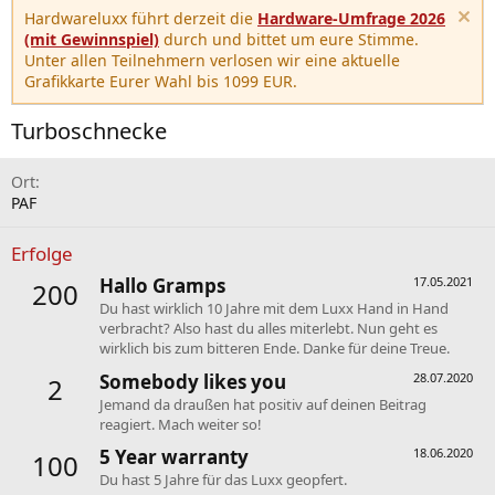
Hardwareluxx führt derzeit die
Hardware-Umfrage 2026
(mit Gewinnspiel)
durch und bittet um eure Stimme.
Unter allen Teilnehmern verlosen wir eine aktuelle
Grafikkarte Eurer Wahl bis 1099 EUR.
Turboschnecke
Ort
PAF
Erfolge
Hallo Gramps
17.05.2021
200
Du hast wirklich 10 Jahre mit dem Luxx Hand in Hand
verbracht? Also hast du alles miterlebt. Nun geht es
wirklich bis zum bitteren Ende. Danke für deine Treue.
Somebody likes you
28.07.2020
2
Jemand da draußen hat positiv auf deinen Beitrag
reagiert. Mach weiter so!
5 Year warranty
18.06.2020
100
Du hast 5 Jahre für das Luxx geopfert.