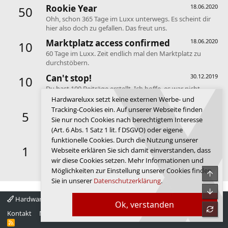
Rookie Year
18.06.2020
50
Ohh, schon 365 Tage im Luxx unterwegs. Es scheint dir
hier also doch zu gefallen. Das freut uns.
Marktplatz access confirmed
18.06.2020
10
60 Tage im Luxx. Zeit endlich mal den Marktplatz zu
durchstöbern.
Can't stop!
30.12.2019
10
Du hast 100 Beiträge erstellt. Ich hoffe, es war nicht
innerhalb eines Tages! ^^
Hardwareluxx setzt keine externen Werbe- und
Tracking-Cookies ein. Auf unserer Webseite finden
Keeps coming back
30.12.2019
5
Sie nur noch Cookies nach berechtigtem Interesse
Deine ersten 30 Beiträge. Anscheinend gefällt dir das
(Art. 6 Abs. 1 Satz 1 lit. f DSGVO) oder eigene
Forum.
funktionelle Cookies. Durch die Nutzung unserer
First message
30.12.2019
1
Webseite erklären Sie sich damit einverstanden, dass
Dein erster Beitrag. Hallo und willkommen im Forum de
wir diese Cookies setzen. Mehr Informationen und
Luxx.
Möglichkeiten zur Einstellung unserer Cookies finden
Obe
Sie in unserer
Datenschutzerklärung
.
Unte
Hardwareluxx 4.0
Deutsch
Ok, verstanden
refre
Kontakt
Nutzungsbedingungen
Datenschutz
Hilfe
Startseite
R