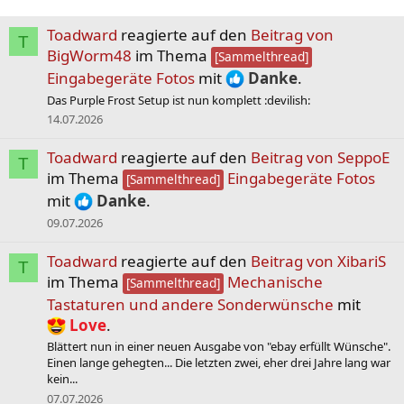
Toadward
reagierte auf den
Beitrag von
T
BigWorm48
im Thema
[Sammelthread]
Eingabegeräte Fotos
mit
Danke
.
Das Purple Frost Setup ist nun komplett :devilish:
14.07.2026
Toadward
reagierte auf den
Beitrag von SeppoE
T
im Thema
Eingabegeräte Fotos
[Sammelthread]
mit
Danke
.
09.07.2026
Toadward
reagierte auf den
Beitrag von XibariS
T
im Thema
Mechanische
[Sammelthread]
Tastaturen und andere Sonderwünsche
mit
Love
.
Blättert nun in einer neuen Ausgabe von "ebay erfüllt Wünsche".
Einen lange gehegten... Die letzten zwei, eher drei Jahre lang war
kein...
07.07.2026