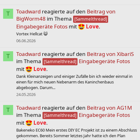
Toadward
reagierte auf den
Beitrag von
T
BigWorm48
im Thema
[Sammelthread]
Eingabegeräte Fotos
mit
Love
.
Vortex Hellcat 😺
06.06.2026
Toadward
reagierte auf den
Beitrag von XibariS
T
im Thema
Eingabegeräte Fotos
[Sammelthread]
mit
Love
.
Dank Kleinanzeigen und einiger Zufälle bin ich wieder einmal in
einen für mich neuen Nebenarm des Kaninchenbaus
abgebogen. Darum...
24.05.2026
Toadward
reagierte auf den
Beitrag von AG1M
T
im Thema
Eingabegeräte Fotos
[Sammelthread]
mit
Love
.
Bakeneko EC60 Mein erstes DIY EC Projekt ist zu einem Abschluss
gekommen. Bereits Sommer letztes Jahr hatte ich den Plan