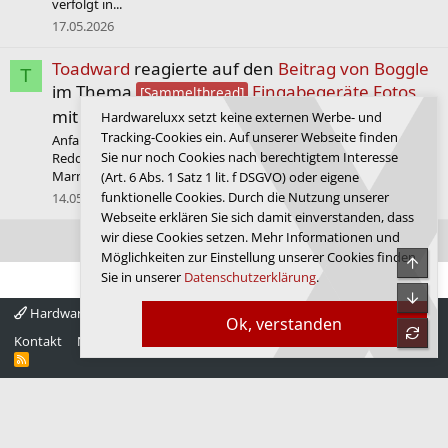
verfolgt in...
17.05.2026
Toadward
reagierte auf den
Beitrag von Boggle
T
im Thema
Eingabegeräte Fotos
[Sammelthread]
mit
Love
.
Hardwareluxx setzt keine externen Werbe- und
Tracking-Cookies ein. Auf unserer Webseite finden
Anfang November 2025 habe ich am vorletzten Tag des GB auf
Sie nur noch Cookies nach berechtigtem Interesse
Reddit die Marble 60 von ElecFox entdeckt. Ein Board aus
Marmor hatte ich...
(Art. 6 Abs. 1 Satz 1 lit. f DSGVO) oder eigene
funktionelle Cookies. Durch die Nutzung unserer
14.05.2026
Webseite erklären Sie sich damit einverstanden, dass
wir diese Cookies setzen. Mehr Informationen und
Ältere Aktivitäten anzeigen
Möglichkeiten zur Einstellung unserer Cookies finden
Obe
Sie in unserer
Datenschutzerklärung
.
Unte
Hardwareluxx 4.0
Deutsch
Ok, verstanden
refre
Kontakt
Nutzungsbedingungen
Datenschutz
Hilfe
Startseite
R
S
S