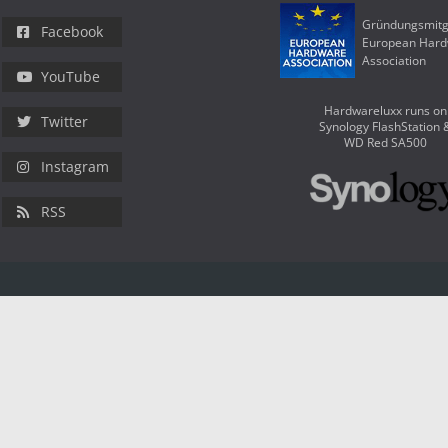
Gründungsmitg
Facebook
European Har
Association
YouTube
Hardwareluxx runs on
Twitter
Synology FlashStation 
WD Red SA500
Instagram
RSS