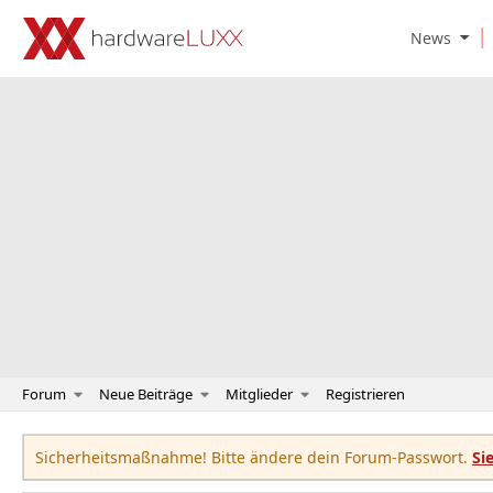
O
News
p
e
n
N
e
w
s
S
u
b
m
e
n
u
Forum
Neue Beiträge
Mitglieder
Registrieren
Sicherheitsmaßnahme! Bitte ändere dein Forum-Passwort.
Si