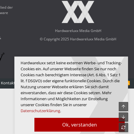
lied der
dware
Hardwareluxx Media GmbH
&
© Copyright 2025 Hardwareluxx Media GmbH
Hardwareluxx setzt keine externen Werbe- und Tracking-
Cookies ein. Auf unserer Webseite finden Sie nur noch
Cookies nach berechtigtem Interesse (Art. 6 Abs. 1 Satz 1
lit. f DSGVO) oder eigene funktionelle Cookies. Durch die
Kontakt
Nutzungsbedingungen
Datenschutz
Hilfe
Startseite
R
Nutzung unserer Webseite erklären Sie sich damit
S
S
einverstanden, dass wir diese Cookies setzen. Mehr
Informationen und Möglichkeiten zur Einstellung
unserer Cookies finden Sie in unserer
Obe
Datenschutzerklärung
.
Unte
Ok, verstanden
refre