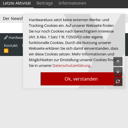
Letzte Aktivität
Beiträge
Informationen
Der Newsfeed ist zur Zeit leer.
Hardwareluxx setzt keine externen Werbe- und
Tracking-Cookies ein. Auf unserer Webseite finden
Sie nur noch Cookies nach berechtigtem Interesse
(Art. 6 Abs. 1 Satz 1 lit. f DSGVO) oder eigene
Hardwareluxx 4.0
Deutsch
funktionelle Cookies. Durch die Nutzung unserer
Kontakt
Nutzungsbedingungen
Datenschutz
Hilfe
Startseite
Webseite erklären Sie sich damit einverstanden, dass
R
wir diese Cookies setzen. Mehr Informationen und
S
S
Möglichkeiten zur Einstellung unserer Cookies finden
Obe
Sie in unserer
Datenschutzerklärung
.
Unte
Ok, verstanden
refre