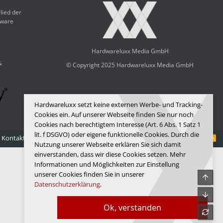
lied der
dware
Hardwareluxx Media GmbH
&
© Copyright 2025 Hardwareluxx Media GmbH
Hardwareluxx setzt keine externen Werbe- und Tracking-
Cookies ein. Auf unserer Webseite finden Sie nur noch
Cookies nach berechtigtem Interesse (Art. 6 Abs. 1 Satz 1
lit. f DSGVO) oder eigene funktionelle Cookies. Durch die
Kontakt
Nutzungsbedingungen
Datenschutz
Hilfe
Startseite
R
Nutzung unserer Webseite erklären Sie sich damit
S
S
einverstanden, dass wir diese Cookies setzen. Mehr
Informationen und Möglichkeiten zur Einstellung
unserer Cookies finden Sie in unserer
Obe
Datenschutzerklärung
.
Unte
Ok, verstanden
refre