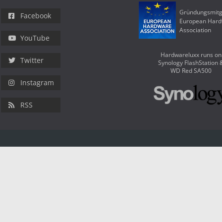
Gründungsmitg
Facebook
European Har
Association
YouTube
Hardwareluxx runs on
Twitter
Synology FlashStation 
WD Red SA500
Instagram
RSS