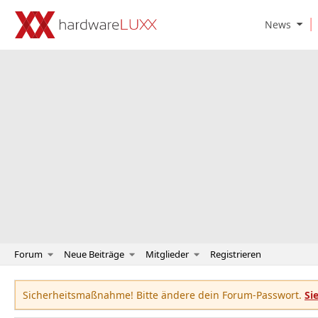
O
News
p
e
n
N
e
w
s
S
u
b
m
e
n
u
Forum
Neue Beiträge
Mitglieder
Registrieren
Sicherheitsmaßnahme! Bitte ändere dein Forum-Passwort.
Si