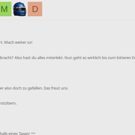
M
D
t. Mach weiter so!
racht? Also hast du alles miterlebt. Nun geht es wirklich bis zum bitteren E
r also doch zu gefallen. Das freut uns.
chstöbern.
rhalb eines Tages! ^^