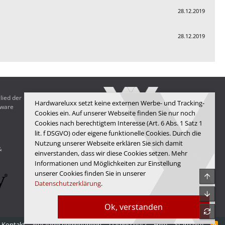
28.12.2019
28.12.2019
lied der
Hardwareluxx setzt keine externen Werbe- und Tracking-
dware
Cookies ein. Auf unserer Webseite finden Sie nur noch
Cookies nach berechtigtem Interesse (Art. 6 Abs. 1 Satz 1
lit. f DSGVO) oder eigene funktionelle Cookies. Durch die
Hardwareluxx Media GmbH
Nutzung unserer Webseite erklären Sie sich damit
&
© Copyright 2025 Hardwareluxx Media GmbH
einverstanden, dass wir diese Cookies setzen. Mehr
Informationen und Möglichkeiten zur Einstellung
unserer Cookies finden Sie in unserer
Obe
Datenschutzerklärung
.
Unte
Ok, verstanden
refre
Kontakt
Nutzungsbedingungen
Datenschutz
Hilfe
Startseite
R