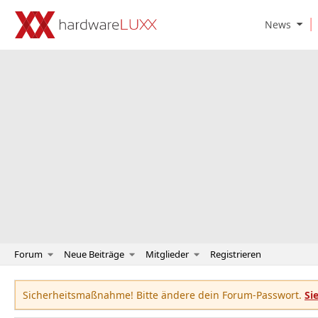
O
News
p
e
n
N
e
w
s
S
u
b
m
e
n
u
Forum
Neue Beiträge
Mitglieder
Registrieren
Sicherheitsmaßnahme! Bitte ändere dein Forum-Passwort.
Si