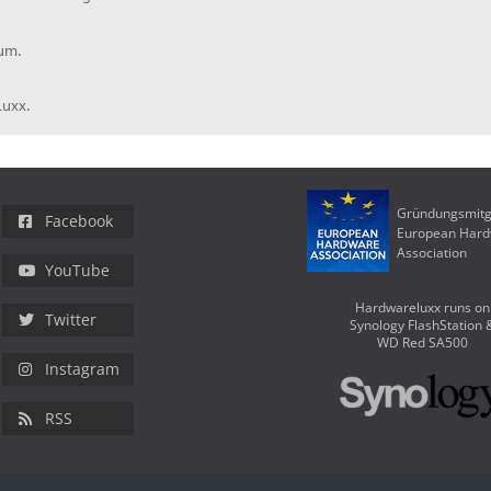
rum.
Luxx.
Gründungsmitg
Facebook
European Har
Association
YouTube
Hardwareluxx runs on
Twitter
Synology FlashStation 
WD Red SA500
Instagram
RSS