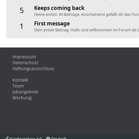
Keeps coming back
5
Deine ersten 30 Beiträge. Anscheinend gefällt dir das Fo
First message
1
Dein erster Beitrag. Hallo und willkommen im Forum de 
Impressum
Datenschutz
Haftungsausschluss
Kontakt
Team
Jobangebote
Werbung
Hardwareluxx 4.0
Deutsch