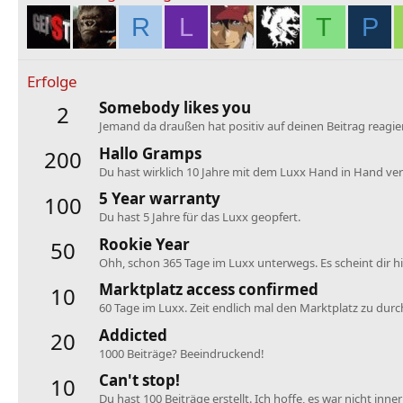
R
L
T
P
Erfolge
Somebody likes you
2
Jemand da draußen hat positiv auf deinen Beitrag reagier
Hallo Gramps
200
Du hast wirklich 10 Jahre mit dem Luxx Hand in Hand verb
5 Year warranty
100
Du hast 5 Jahre für das Luxx geopfert.
Rookie Year
50
Ohh, schon 365 Tage im Luxx unterwegs. Es scheint dir hie
Marktplatz access confirmed
10
60 Tage im Luxx. Zeit endlich mal den Marktplatz zu dur
Addicted
20
1000 Beiträge? Beeindruckend!
Can't stop!
10
Du hast 100 Beiträge erstellt. Ich hoffe, es war nicht inne