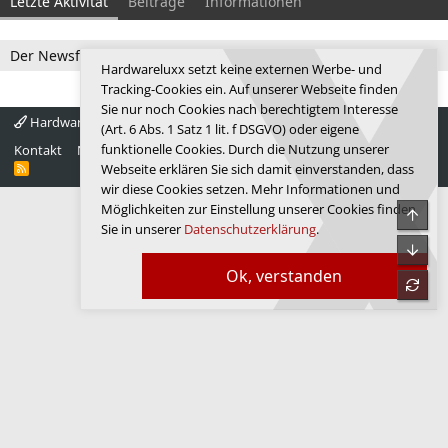
Letzte Aktivität
Beiträge
Informationen
Der Newsfeed ist zur Zeit leer.
Hardwareluxx setzt keine externen Werbe- und
Tracking-Cookies ein. Auf unserer Webseite finden
Sie nur noch Cookies nach berechtigtem Interesse
Hardwareluxx 4.0
Deutsch
(Art. 6 Abs. 1 Satz 1 lit. f DSGVO) oder eigene
funktionelle Cookies. Durch die Nutzung unserer
Kontakt
Nutzungsbedingungen
Datenschutz
Hilfe
Startseite
R
Webseite erklären Sie sich damit einverstanden, dass
S
wir diese Cookies setzen. Mehr Informationen und
S
Möglichkeiten zur Einstellung unserer Cookies finden
Obe
Sie in unserer
Datenschutzerklärung
.
Unte
Ok, verstanden
refre