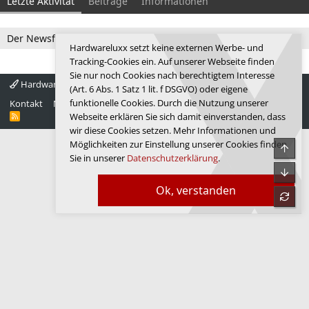
Letzte Aktivität
Beiträge
Informationen
Der Newsfeed ist zur Zeit leer.
Hardwareluxx setzt keine externen Werbe- und
Tracking-Cookies ein. Auf unserer Webseite finden
Sie nur noch Cookies nach berechtigtem Interesse
Hardwareluxx 4.0
Deutsch
(Art. 6 Abs. 1 Satz 1 lit. f DSGVO) oder eigene
funktionelle Cookies. Durch die Nutzung unserer
Kontakt
Nutzungsbedingungen
Datenschutz
Hilfe
Startseite
R
Webseite erklären Sie sich damit einverstanden, dass
S
wir diese Cookies setzen. Mehr Informationen und
S
Möglichkeiten zur Einstellung unserer Cookies finden
Obe
Sie in unserer
Datenschutzerklärung
.
Unte
Ok, verstanden
refre