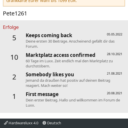
Grafikkarte Eurer Wahl bis 1099 EUR.
Pete1261
Erfolge
Keeps coming back
05.05.2022
5
Deine ersten 30 Beiträge. Anscheinend gefällt dir das
Forum.
Marktplatz access confirmed
28.10.2021
10
60 Tage im Luxx. Zeit endlich mal den Marktplatz zu
durchstöbern.
Somebody likes you
21.08.2021
2
Jemand da draußen hat positiv auf deinen Beitrag
reagiert. Mach weiter so!
First message
20.08.2021
1
Dein erster Beitrag. Hallo und willkommen im Forum de
Luxx.
Hardwareluxx 4.0
Deutsch