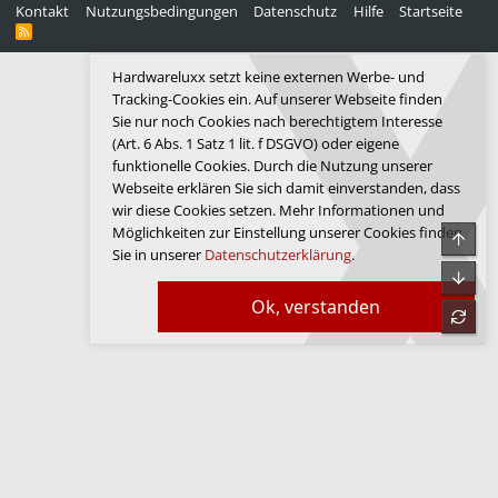
Kontakt
Nutzungsbedingungen
Datenschutz
Hilfe
Startseite
R
S
S
Hardwareluxx setzt keine externen Werbe- und
Tracking-Cookies ein. Auf unserer Webseite finden
Sie nur noch Cookies nach berechtigtem Interesse
(Art. 6 Abs. 1 Satz 1 lit. f DSGVO) oder eigene
funktionelle Cookies. Durch die Nutzung unserer
Webseite erklären Sie sich damit einverstanden, dass
wir diese Cookies setzen. Mehr Informationen und
Möglichkeiten zur Einstellung unserer Cookies finden
Obe
Sie in unserer
Datenschutzerklärung
.
Unte
Ok, verstanden
refre