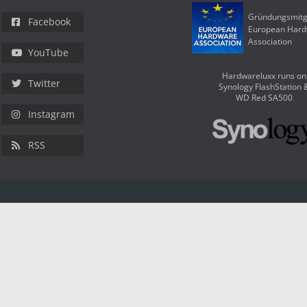
Gründungsmitg
Facebook
European Har
Association
YouTube
Hardwareluxx runs on
Twitter
Synology FlashStation 
WD Red SA500
Instagram
RSS