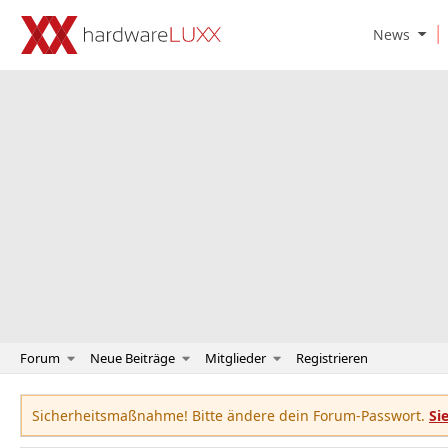
O
News
p
e
n
N
e
w
s
S
u
b
m
e
n
u
Forum
Neue Beiträge
Mitglieder
Registrieren
Sicherheitsmaßnahme! Bitte ändere dein Forum-Passwort.
Si