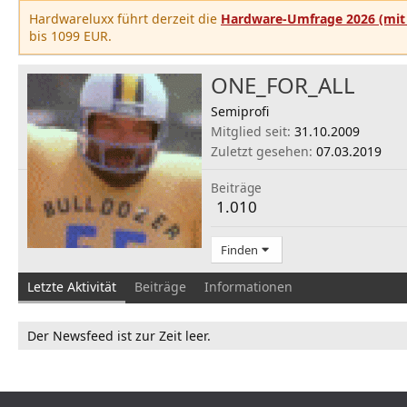
Hardwareluxx führt derzeit die
Hardware-Umfrage 2026 (mit 
bis 1099 EUR.
ONE_FOR_ALL
Semiprofi
Mitglied seit
31.10.2009
Zuletzt gesehen
07.03.2019
Beiträge
1.010
Finden
Letzte Aktivität
Beiträge
Informationen
Der Newsfeed ist zur Zeit leer.