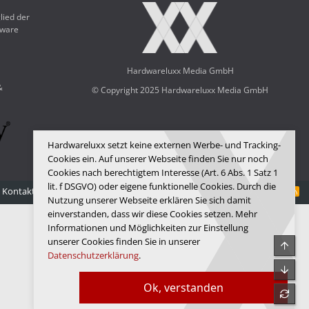
lied der
dware
Hardwareluxx Media GmbH
&
© Copyright 2025 Hardwareluxx Media GmbH
Hardwareluxx setzt keine externen Werbe- und Tracking-
Cookies ein. Auf unserer Webseite finden Sie nur noch
Cookies nach berechtigtem Interesse (Art. 6 Abs. 1 Satz 1
lit. f DSGVO) oder eigene funktionelle Cookies. Durch die
Kontakt
Nutzungsbedingungen
Datenschutz
Hilfe
Startseite
R
Nutzung unserer Webseite erklären Sie sich damit
S
S
einverstanden, dass wir diese Cookies setzen. Mehr
Informationen und Möglichkeiten zur Einstellung
unserer Cookies finden Sie in unserer
Obe
Datenschutzerklärung
.
Unte
Ok, verstanden
refre