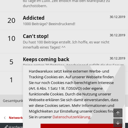
60 Tage im Luxx. Zeit endlich mal den Marktplatz zu
durchstöbern.
Addicted
30.12.2019
20
1000 Beiträge? Beeindruckend!
Can't stop!
30.12.2019
10
Du hast 100 Beiträge erstellt. Ich hoffe, es war nicht
innerhalb eines Tages! ^^
Keeps coming back
30.12.2019
5
Deine ersten 30 Beiträge. Anscheinend gefällt dir das Forum.
Hardwareluxx setzt keine externen Werbe- und
First message
30.12.2019
Tracking-Cookies ein. Auf unserer Webseite finden
1
Sie nur noch Cookies nach berechtigtem Interesse
Dein erster Beitrag. Hallo und willkommen im Forum de
(Art. 6 Abs. 1 Satz 1 lit. f DSGVO) oder eigene
Luxx.
funktionelle Cookies. Durch die Nutzung unserer
Webseite erklären Sie sich damit einverstanden, dass
Gesamtpunktzahl: 396
Alle verfügbaren Erfolge anzeigen
wir diese Cookies setzen. Mehr Informationen und
Möglichkeiten zur Einstellung unserer Cookies finden
Obe
Sie in unserer
Datenschutzerklärung
.
NetworkerZ
Unte
Hardwareluxx 4.0
Deutsch